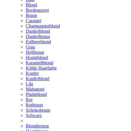
Blond
Bordeauxrot
Braun
Caramel
Champagnerblond
Dunkelblond
Dunkelbraun
Erdbeerblond
Grau
Hellbraun
Honigblond
Karamellblond
Kühle Haarfarbe
Kupfer
Kupferblond
Lila
Mahagoni
Platinblond
Rot
Rotbraun
Schokobraun
Schwarz
Blondierung