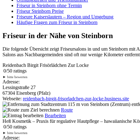
Friseur in Steinborn ohne Termin
Friseur Steinborn Preise
Friseure Kaiserslautern – Region und Umgebung
Häufige Fragen zum Friseur in Steinborn
Friseur in der Nähe von Steinborn
Die folgende Übersicht zeigt Friseursalons in und um Steinborn mit 
Salons aus Nachbargemeinden sind oft nur wenige Kilometer entfernt.
Reidenbach Birgit Frisörlädchen Zur Locke
0
/
5
0
ratings
►
bitte bewerten
Adresse:
Lessingstraße 27
67304 Eisenberg (Pfalz)
Webseite:
reidenbach-birgit-frisorladchen-zur-locke.business.site
115 m
von Steinborn (Zentrum) entf
Route
Bearbeiten
Heß Kosmetik – Praxis für regulative Hautpflege – hawaiianische 
0
/
5
0
ratings
►
bitte bewerten
Adresse: