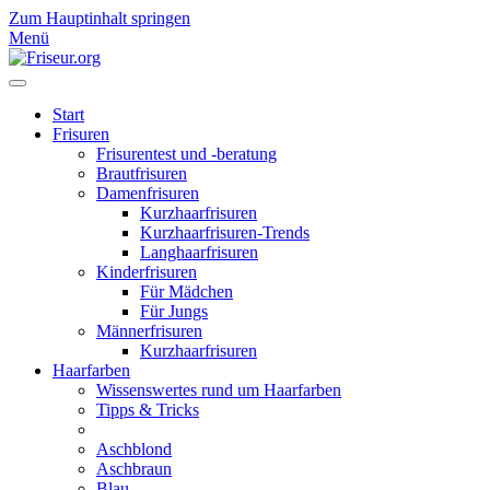
Zum Hauptinhalt springen
Menü
Start
Frisuren
Frisurentest und -beratung
Brautfrisuren
Damenfrisuren
Kurzhaarfrisuren
Kurzhaarfrisuren-Trends
Langhaarfrisuren
Kinderfrisuren
Für Mädchen
Für Jungs
Männerfrisuren
Kurzhaarfrisuren
Haarfarben
Wissenswertes rund um Haarfarben
Tipps & Tricks
Aschblond
Aschbraun
Blau