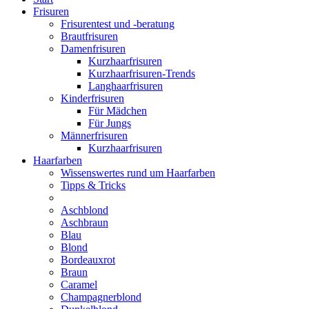
Frisuren
Frisurentest und -beratung
Brautfrisuren
Damenfrisuren
Kurzhaarfrisuren
Kurzhaarfrisuren-Trends
Langhaarfrisuren
Kinderfrisuren
Für Mädchen
Für Jungs
Männerfrisuren
Kurzhaarfrisuren
Haarfarben
Wissenswertes rund um Haarfarben
Tipps & Tricks
Aschblond
Aschbraun
Blau
Blond
Bordeauxrot
Braun
Caramel
Champagnerblond