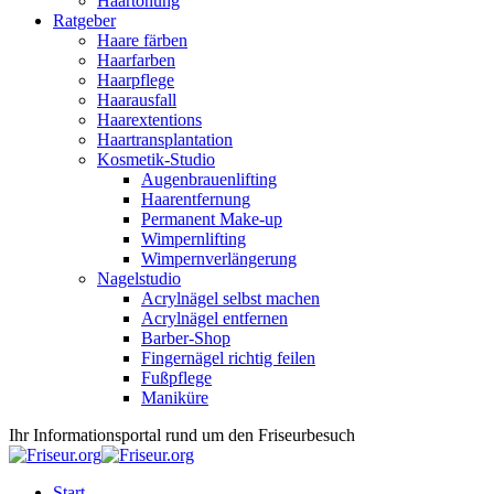
Haartönung
Ratgeber
Haare färben
Haarfarben
Haarpflege
Haarausfall
Haarextentions
Haartransplantation
Kosmetik-Studio
Augenbrauenlifting
Haarentfernung
Permanent Make-up
Wimpernlifting
Wimpernverlängerung
Nagelstudio
Acrylnägel selbst machen
Acrylnägel entfernen
Barber-Shop
Fingernägel richtig feilen
Fußpflege
Maniküre
Ihr Informationsportal rund um den Friseurbesuch
Start