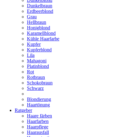
Dunkelblond
Dunkelbraun
Erdbeerblond
Grau
Hellbraun
Honigblond
Karamellblond
Kühle Haarfarbe
Kupfer
Kupferblond
Lila
Mahagoni
Platinblond
Rot
Rotbraun
Schokobraun
Schwarz
Blondierung
Haartönung
Ratgeber
Haare färben
Haarfarben
Haarpflege
Haarausfall