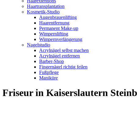
Haarextentions
Haartransplantation
Kosmetik-Studio
Augenbrauenlifting
Haarentfernung
Permanent Make-up
Wimpernlifting
Wimpernverlängerung
Nagelstudio
Acrylnägel selbst machen
Acrylnägel entfernen
Barber-Shop
Fingernägel richtig feilen
Fußpflege
Maniküre
Friseur in Kaiserslautern Ste