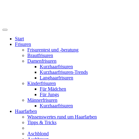
Start
Frisuren
Frisurentest und -beratung
Brautfrisuren
Damenfrisuren
Kurzhaarfrisuren
Kurzhaarfrisuren-Trends
Langhaarfrisuren
Kinderfrisuren
Für Mädchen
Für Jungs
Männerfrisuren
Kurzhaarfrisuren
Haarfarben
Wissenswertes rund um Haarfarben
Tipps & Tricks
Aschblond