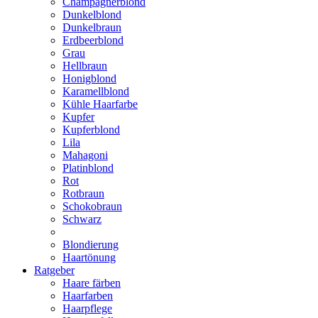
Champagnerblond
Dunkelblond
Dunkelbraun
Erdbeerblond
Grau
Hellbraun
Honigblond
Karamellblond
Kühle Haarfarbe
Kupfer
Kupferblond
Lila
Mahagoni
Platinblond
Rot
Rotbraun
Schokobraun
Schwarz
Blondierung
Haartönung
Ratgeber
Haare färben
Haarfarben
Haarpflege