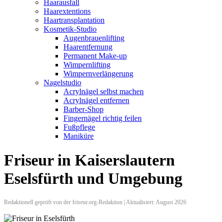
Haarausfall
Haarextentions
Haartransplantation
Kosmetik-Studio
Augenbrauenlifting
Haarentfernung
Permanent Make-up
Wimpernlifting
Wimpernverlängerung
Nagelstudio
Acrylnägel selbst machen
Acrylnägel entfernen
Barber-Shop
Fingernägel richtig feilen
Fußpflege
Maniküre
Friseur in Kaiserslautern
Eselsfürth und Umgebung
Redaktionell geprüft von der friseur.org-Redaktion | Aktualisiert: August 2026