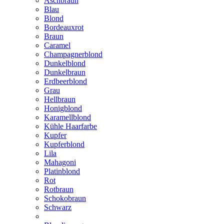
Aschbraun
Blau
Blond
Bordeauxrot
Braun
Caramel
Champagnerblond
Dunkelblond
Dunkelbraun
Erdbeerblond
Grau
Hellbraun
Honigblond
Karamellblond
Kühle Haarfarbe
Kupfer
Kupferblond
Lila
Mahagoni
Platinblond
Rot
Rotbraun
Schokobraun
Schwarz