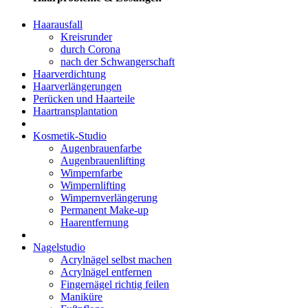
Haarausfall
Kreisrunder
durch Corona
nach der Schwangerschaft
Haarverdichtung
Haarverlängerungen
Perücken und Haarteile
Haartransplantation
Kosmetik-Studio
Augenbrauenfarbe
Augenbrauenlifting
Wimpernfarbe
Wimpernlifting
Wimpernverlängerung
Permanent Make-up
Haarentfernung
Nagelstudio
Acrylnägel selbst machen
Acrylnägel entfernen
Fingernägel richtig feilen
Maniküre