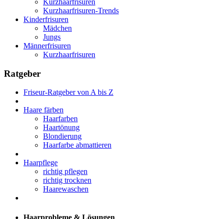
Kurzhaarfrisuren
Kurzhaarfrisuren-Trends
Kinderfrisuren
Mädchen
Jungs
Männerfrisuren
Kurzhaarfrisuren
Ratgeber
Friseur-Ratgeber von A bis Z
Haare färben
Haarfarben
Haartönung
Blondierung
Haarfarbe abmattieren
Haarpflege
richtig pflegen
richtig trocknen
Haarewaschen
Haarprobleme & Lösungen