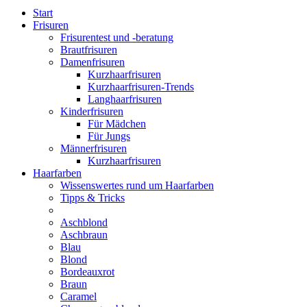
Start
Frisuren
Frisurentest und -beratung
Brautfrisuren
Damenfrisuren
Kurzhaarfrisuren
Kurzhaarfrisuren-Trends
Langhaarfrisuren
Kinderfrisuren
Für Mädchen
Für Jungs
Männerfrisuren
Kurzhaarfrisuren
Haarfarben
Wissenswertes rund um Haarfarben
Tipps & Tricks
Aschblond
Aschbraun
Blau
Blond
Bordeauxrot
Braun
Caramel