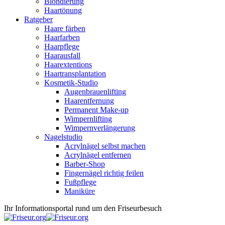
Blondierung
Haartönung
Ratgeber
Haare färben
Haarfarben
Haarpflege
Haarausfall
Haarextentions
Haartransplantation
Kosmetik-Studio
Augenbrauenlifting
Haarentfernung
Permanent Make-up
Wimpernlifting
Wimpernverlängerung
Nagelstudio
Acrylnägel selbst machen
Acrylnägel entfernen
Barber-Shop
Fingernägel richtig feilen
Fußpflege
Maniküre
Ihr Informationsportal rund um den Friseurbesuch