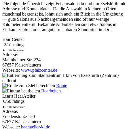
Die folgende Übersicht zeigt Friseursalons in und um Eselsfürth mit
Adresse und Kontaktdaten. Da die Auswahl in kleineren Orten
manchmal begrenzt ist, lohnt sich auch ein Blick in die Umgebung
— gute Salons aus Nachbargemeinden sind oft nur wenige
Kilometer entfernt. Bekannte Anlaufstellen sind etwa Salons in
Einkaufszentren oder an gut erreichbaren Standorten im Ort.
Hair-Center
2
/
5
1
rating
►
bitte bewerten
Adresse:
Mannheimer Str. 234
67657 Kaiserslautern
Webseite:
www.pfalzcenter.de
1 km
von Eselsfürth (Zentrum)
entfernt
Route
Bearbeiten
Lisa’s HaarAtelier
0
/
5
0
ratings
►
bitte bewerten
Adresse:
Friedenstraße 120
67657 Kaiserslautern
Webseite:
haaratelier-kl.de