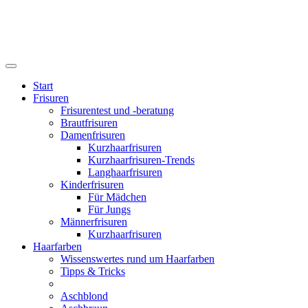
Start
Frisuren
Frisurentest und -beratung
Brautfrisuren
Damenfrisuren
Kurzhaarfrisuren
Kurzhaarfrisuren-Trends
Langhaarfrisuren
Kinderfrisuren
Für Mädchen
Für Jungs
Männerfrisuren
Kurzhaarfrisuren
Haarfarben
Wissenswertes rund um Haarfarben
Tipps & Tricks
Aschblond