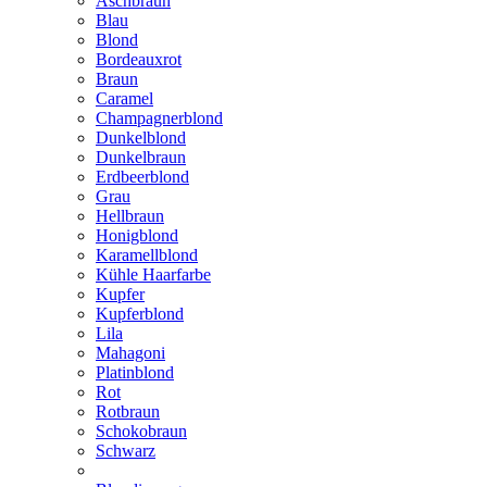
Aschbraun
Blau
Blond
Bordeauxrot
Braun
Caramel
Champagnerblond
Dunkelblond
Dunkelbraun
Erdbeerblond
Grau
Hellbraun
Honigblond
Karamellblond
Kühle Haarfarbe
Kupfer
Kupferblond
Lila
Mahagoni
Platinblond
Rot
Rotbraun
Schokobraun
Schwarz