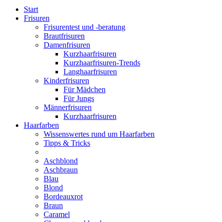
Start
Frisuren
Frisurentest und -beratung
Brautfrisuren
Damenfrisuren
Kurzhaarfrisuren
Kurzhaarfrisuren-Trends
Langhaarfrisuren
Kinderfrisuren
Für Mädchen
Für Jungs
Männerfrisuren
Kurzhaarfrisuren
Haarfarben
Wissenswertes rund um Haarfarben
Tipps & Tricks
Aschblond
Aschbraun
Blau
Blond
Bordeauxrot
Braun
Caramel