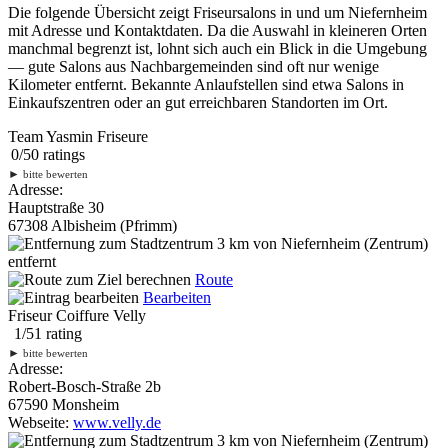
Die folgende Übersicht zeigt Friseursalons in und um Niefernheim
mit Adresse und Kontaktdaten. Da die Auswahl in kleineren Orten
manchmal begrenzt ist, lohnt sich auch ein Blick in die Umgebung
— gute Salons aus Nachbargemeinden sind oft nur wenige
Kilometer entfernt. Bekannte Anlaufstellen sind etwa Salons in
Einkaufszentren oder an gut erreichbaren Standorten im Ort.
Team Yasmin Friseure
0
/
5
0
ratings
►
bitte bewerten
Adresse:
Hauptstraße 30
67308 Albisheim (Pfrimm)
3 km
von Niefernheim (Zentrum)
entfernt
Route
Bearbeiten
Friseur Coiffure Velly
1
/
5
1
rating
►
bitte bewerten
Adresse:
Robert-Bosch-Straße 2b
67590 Monsheim
Webseite:
www.velly.de
3 km
von Niefernheim (Zentrum)