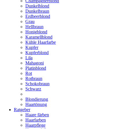
Champagnerblond
Dunkelblond
Dunkelbraun
Erdbeerblond
Grau
Hellbraun
Honigblond
Karamellblond
Kühle Haarfarbe
Kupfer
Kupferblond
Lila
Mahagoni
Platinblond
Rot
Rotbraun
Schokobraun
Schwarz
Blondierung
Haartönung
Ratgeber
Haare färben
Haarfarben
Haarpflege