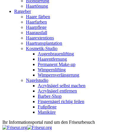
Blondierung
Haartönung
Ratgeber
Haare färben
Haarfarben
Haarpflege
Haarausfall
Haarextentions
Haartransplantation
Kosmetik-Studio
Augenbrauenlifting
Haarentfernung
Permanent Make-up
Wimpernlifting
Wimpernverlängerung
Nagelstudio
Acrylnägel selbst machen
Acrylnägel entfernen
Barber-Shop
Fingernägel richtig feilen
Fußpflege
Maniküre
Ihr Informationsportal rund um den Friseurbesuch