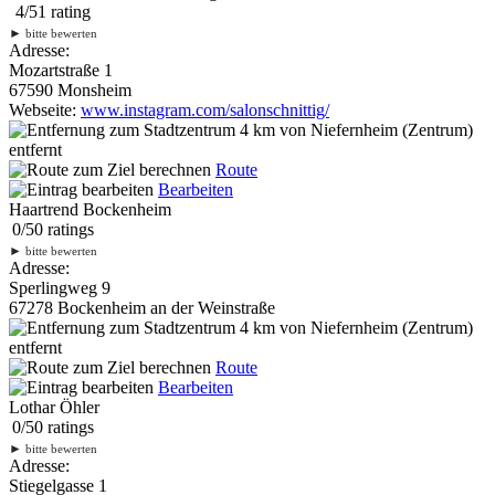
4
/
5
1
rating
►
bitte bewerten
Adresse:
Mozartstraße 1
67590 Monsheim
Webseite:
www.instagram.com/salonschnittig/
4 km
von Niefernheim (Zentrum)
entfernt
Route
Bearbeiten
Haartrend Bockenheim
0
/
5
0
ratings
►
bitte bewerten
Adresse:
Sperlingweg 9
67278 Bockenheim an der Weinstraße
4 km
von Niefernheim (Zentrum)
entfernt
Route
Bearbeiten
Lothar Öhler
0
/
5
0
ratings
►
bitte bewerten
Adresse:
Stiegelgasse 1