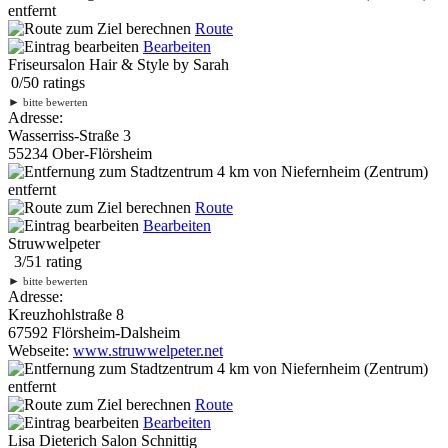
entfernt
Route
Bearbeiten
Friseursalon Hair & Style by Sarah
0
/
5
0
ratings
►
bitte bewerten
Adresse:
Wasserriss-Straße 3
55234 Ober-Flörsheim
4 km
von Niefernheim (Zentrum)
entfernt
Route
Bearbeiten
Struwwelpeter
3
/
5
1
rating
►
bitte bewerten
Adresse:
Kreuzhohlstraße 8
67592 Flörsheim-Dalsheim
Webseite:
www.struwwelpeter.net
4 km
von Niefernheim (Zentrum)
entfernt
Route
Bearbeiten
Lisa Dieterich Salon Schnittig