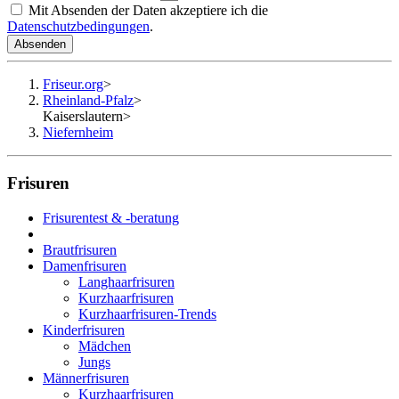
Mit Absenden der Daten akzeptiere ich die
Datenschutzbedingungen
.
Absenden
Friseur.org
>
Rheinland-Pfalz
>
Kaiserslautern
>
Niefernheim
Frisuren
Frisurentest & -beratung
Brautfrisuren
Damenfrisuren
Langhaarfrisuren
Kurzhaarfrisuren
Kurzhaarfrisuren-Trends
Kinderfrisuren
Mädchen
Jungs
Männerfrisuren
Kurzhaarfrisuren