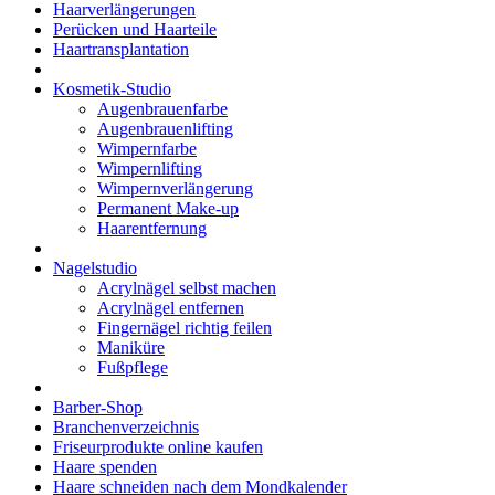
Haarverlängerungen
Perücken und Haarteile
Haartransplantation
Kosmetik-Studio
Augenbrauenfarbe
Augenbrauenlifting
Wimpernfarbe
Wimpernlifting
Wimpernverlängerung
Permanent Make-up
Haarentfernung
Nagelstudio
Acrylnägel selbst machen
Acrylnägel entfernen
Fingernägel richtig feilen
Maniküre
Fußpflege
Barber-Shop
Branchenverzeichnis
Friseurprodukte online kaufen
Haare spenden
Haare schneiden nach dem Mondkalender