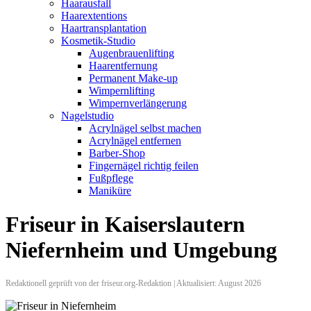
Haarausfall
Haarextentions
Haartransplantation
Kosmetik-Studio
Augenbrauenlifting
Haarentfernung
Permanent Make-up
Wimpernlifting
Wimpernverlängerung
Nagelstudio
Acrylnägel selbst machen
Acrylnägel entfernen
Barber-Shop
Fingernägel richtig feilen
Fußpflege
Maniküre
Friseur in Kaiserslautern
Niefernheim und Umgebung
Redaktionell geprüft von der friseur.org-Redaktion | Aktualisiert: August 2026