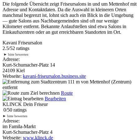
Die folgende Übersicht zeigt Friseursalons in und um Mettenhof mit
Adresse und Kontaktdaten. Da die Auswahl in kleineren Orten
manchmal begrenzt ist, lohnt sich auch ein Blick in die Umgebung
— gute Salons aus Nachbargemeinden sind oft nur wenige
Kilometer entfernt. Bekannte Anlaufstellen sind etwa Salons in
Einkaufszentren oder an gut erreichbaren Standorten im Ort.
Kavani Friseursalon
2.5
/
5
2
ratings
►
bitte bewerten
Adresse:
Kurt-Schumacher-Platz 14
24109 Kiel
Webseite:
kavani-friseursalon.business.site
111 m
von Mettenhof (Zentrum)
entfernt
Route
Bearbeiten
KLINCK Dein Friseur
0
/
5
0
ratings
►
bitte bewerten
Adresse:
im Famila-Markt
Kurt-Schumacher-Platz 4
Webseite:
www.klinck.de