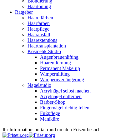
Blondierung
Haartönung
Ratgeber
Haare färben
Haarfarben
Haarpflege
Haarausfall
Haarextentions
Haartransplantation
Kosmetik-Studio
Augenbrauenlifting
Haarentfernung
Permanent Make-up
Wimpernlifting
Wimpernverlängerung
Nagelstudio
Acrylnägel selbst machen
Acrylnägel entfernen
Barber-Shop
Fingernägel richtig feilen
Fußpflege
Maniküre
Ihr Informationsportal rund um den Friseurbesuch