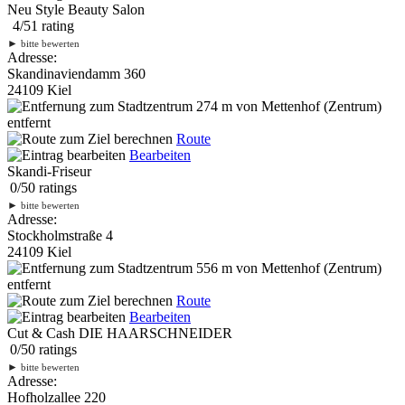
Neu Style Beauty Salon
4
/
5
1
rating
►
bitte bewerten
Adresse:
Skandinaviendamm 360
24109 Kiel
274 m
von Mettenhof (Zentrum)
entfernt
Route
Bearbeiten
Skandi-Friseur
0
/
5
0
ratings
►
bitte bewerten
Adresse:
Stockholmstraße 4
24109 Kiel
556 m
von Mettenhof (Zentrum)
entfernt
Route
Bearbeiten
Cut & Cash DIE HAARSCHNEIDER
0
/
5
0
ratings
►
bitte bewerten
Adresse:
Hofholzallee 220