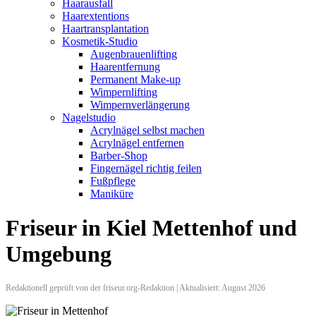
Haarausfall
Haarextentions
Haartransplantation
Kosmetik-Studio
Augenbrauenlifting
Haarentfernung
Permanent Make-up
Wimpernlifting
Wimpernverlängerung
Nagelstudio
Acrylnägel selbst machen
Acrylnägel entfernen
Barber-Shop
Fingernägel richtig feilen
Fußpflege
Maniküre
Friseur in Kiel Mettenhof und
Umgebung
Redaktionell geprüft von der friseur.org-Redaktion | Aktualisiert: August 2026