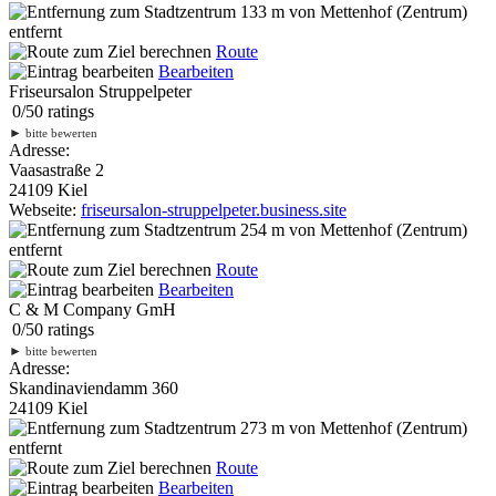
133 m
von Mettenhof (Zentrum)
entfernt
Route
Bearbeiten
Friseursalon Struppelpeter
0
/
5
0
ratings
►
bitte bewerten
Adresse:
Vaasastraße 2
24109 Kiel
Webseite:
friseursalon-struppelpeter.business.site
254 m
von Mettenhof (Zentrum)
entfernt
Route
Bearbeiten
C & M Company GmH
0
/
5
0
ratings
►
bitte bewerten
Adresse:
Skandinaviendamm 360
24109 Kiel
273 m
von Mettenhof (Zentrum)
entfernt
Route
Bearbeiten