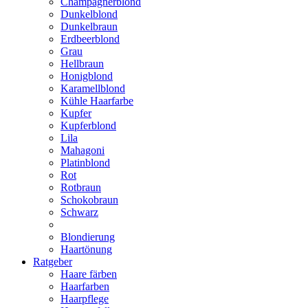
Champagnerblond
Dunkelblond
Dunkelbraun
Erdbeerblond
Grau
Hellbraun
Honigblond
Karamellblond
Kühle Haarfarbe
Kupfer
Kupferblond
Lila
Mahagoni
Platinblond
Rot
Rotbraun
Schokobraun
Schwarz
Blondierung
Haartönung
Ratgeber
Haare färben
Haarfarben
Haarpflege