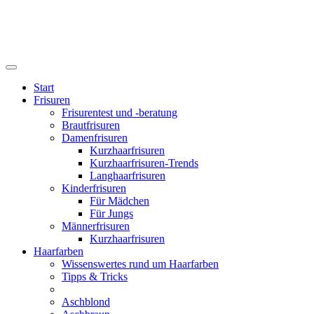
Start
Frisuren
Frisurentest und -beratung
Brautfrisuren
Damenfrisuren
Kurzhaarfrisuren
Kurzhaarfrisuren-Trends
Langhaarfrisuren
Kinderfrisuren
Für Mädchen
Für Jungs
Männerfrisuren
Kurzhaarfrisuren
Haarfarben
Wissenswertes rund um Haarfarben
Tipps & Tricks
Aschblond