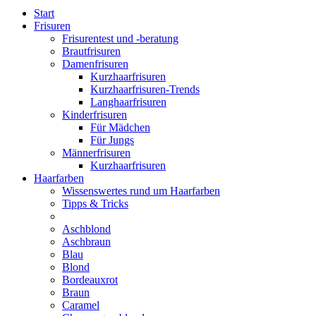
Start
Frisuren
Frisurentest und -beratung
Brautfrisuren
Damenfrisuren
Kurzhaarfrisuren
Kurzhaarfrisuren-Trends
Langhaarfrisuren
Kinderfrisuren
Für Mädchen
Für Jungs
Männerfrisuren
Kurzhaarfrisuren
Haarfarben
Wissenswertes rund um Haarfarben
Tipps & Tricks
Aschblond
Aschbraun
Blau
Blond
Bordeauxrot
Braun
Caramel