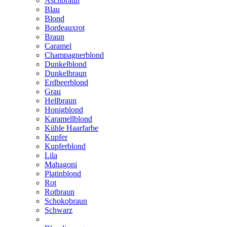
Aschbraun
Blau
Blond
Bordeauxrot
Braun
Caramel
Champagnerblond
Dunkelblond
Dunkelbraun
Erdbeerblond
Grau
Hellbraun
Honigblond
Karamellblond
Kühle Haarfarbe
Kupfer
Kupferblond
Lila
Mahagoni
Platinblond
Rot
Rotbraun
Schokobraun
Schwarz