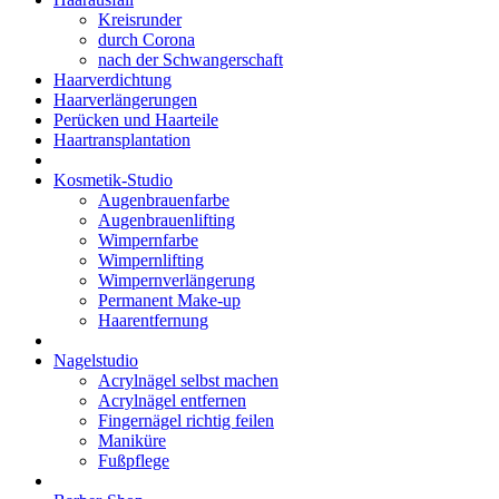
Kreisrunder
durch Corona
nach der Schwangerschaft
Haarverdichtung
Haarverlängerungen
Perücken und Haarteile
Haartransplantation
Kosmetik-Studio
Augenbrauenfarbe
Augenbrauenlifting
Wimpernfarbe
Wimpernlifting
Wimpernverlängerung
Permanent Make-up
Haarentfernung
Nagelstudio
Acrylnägel selbst machen
Acrylnägel entfernen
Fingernägel richtig feilen
Maniküre
Fußpflege