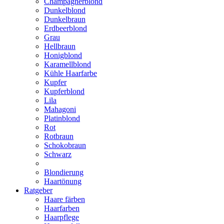
Champagnerblond
Dunkelblond
Dunkelbraun
Erdbeerblond
Grau
Hellbraun
Honigblond
Karamellblond
Kühle Haarfarbe
Kupfer
Kupferblond
Lila
Mahagoni
Platinblond
Rot
Rotbraun
Schokobraun
Schwarz
Blondierung
Haartönung
Ratgeber
Haare färben
Haarfarben
Haarpflege