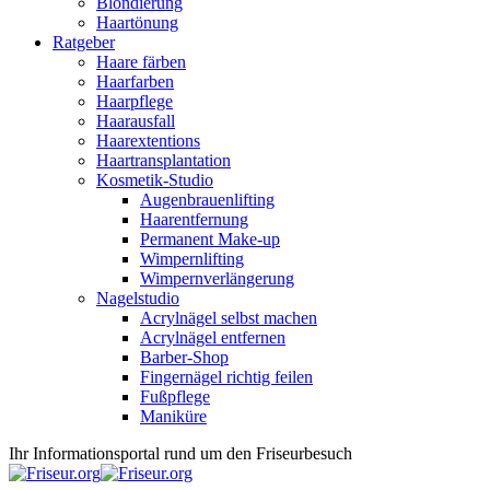
Blondierung
Haartönung
Ratgeber
Haare färben
Haarfarben
Haarpflege
Haarausfall
Haarextentions
Haartransplantation
Kosmetik-Studio
Augenbrauenlifting
Haarentfernung
Permanent Make-up
Wimpernlifting
Wimpernverlängerung
Nagelstudio
Acrylnägel selbst machen
Acrylnägel entfernen
Barber-Shop
Fingernägel richtig feilen
Fußpflege
Maniküre
Ihr Informationsportal rund um den Friseurbesuch