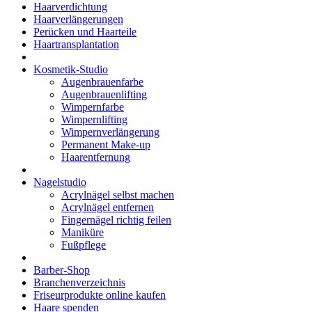
Haarverdichtung
Haarverlängerungen
Perücken und Haarteile
Haartransplantation
Kosmetik-Studio
Augenbrauenfarbe
Augenbrauenlifting
Wimpernfarbe
Wimpernlifting
Wimpernverlängerung
Permanent Make-up
Haarentfernung
Nagelstudio
Acrylnägel selbst machen
Acrylnägel entfernen
Fingernägel richtig feilen
Maniküre
Fußpflege
Barber-Shop
Branchenverzeichnis
Friseurprodukte online kaufen
Haare spenden