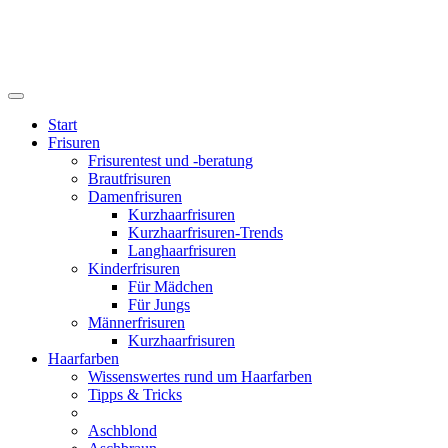
Start
Frisuren
Frisurentest und -beratung
Brautfrisuren
Damenfrisuren
Kurzhaarfrisuren
Kurzhaarfrisuren-Trends
Langhaarfrisuren
Kinderfrisuren
Für Mädchen
Für Jungs
Männerfrisuren
Kurzhaarfrisuren
Haarfarben
Wissenswertes rund um Haarfarben
Tipps & Tricks
Aschblond