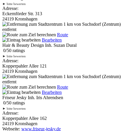
►
bitte bewerten
Adresse:
Eckernförder Str. 313
24119 Kronshagen
1 km
von Suchsdorf (Zentrum)
entfernt
Route
Bearbeiten
Hair & Beauty Design Inh. Suzan Dural
0
/
5
0
ratings
►
bitte bewerten
Adresse:
Kopperpahler Allee 121
24119 Kronshagen
1 km
von Suchsdorf (Zentrum)
entfernt
Route
Bearbeiten
Friseur Jesky Inh. Iris Ahrendsen
0
/
5
0
ratings
►
bitte bewerten
Adresse:
Kopperpahler Allee 162
24119 Kronshagen
Webseite:
www.friseur-jesky.de