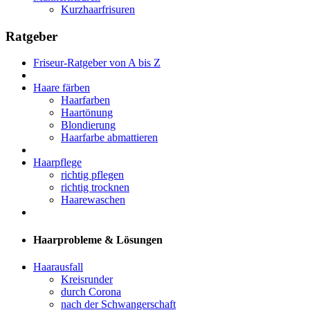
Kurzhaarfrisuren
Ratgeber
Friseur-Ratgeber von A bis Z
Haare färben
Haarfarben
Haartönung
Blondierung
Haarfarbe abmattieren
Haarpflege
richtig pflegen
richtig trocknen
Haarewaschen
Haarprobleme & Lösungen
Haarausfall
Kreisrunder
durch Corona
nach der Schwangerschaft