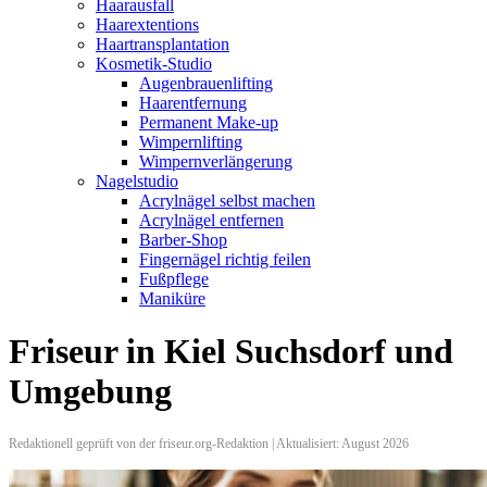
Haarausfall
Haarextentions
Haartransplantation
Kosmetik-Studio
Augenbrauenlifting
Haarentfernung
Permanent Make-up
Wimpernlifting
Wimpernverlängerung
Nagelstudio
Acrylnägel selbst machen
Acrylnägel entfernen
Barber-Shop
Fingernägel richtig feilen
Fußpflege
Maniküre
Friseur in Kiel Suchsdorf und
Umgebung
Redaktionell geprüft von der friseur.org-Redaktion | Aktualisiert: August 2026