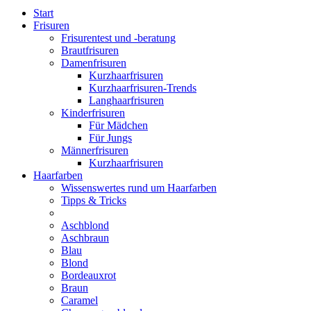
Start
Frisuren
Frisurentest und -beratung
Brautfrisuren
Damenfrisuren
Kurzhaarfrisuren
Kurzhaarfrisuren-Trends
Langhaarfrisuren
Kinderfrisuren
Für Mädchen
Für Jungs
Männerfrisuren
Kurzhaarfrisuren
Haarfarben
Wissenswertes rund um Haarfarben
Tipps & Tricks
Aschblond
Aschbraun
Blau
Blond
Bordeauxrot
Braun
Caramel