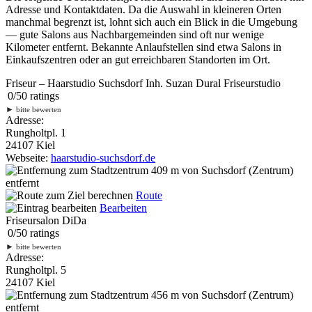
Adresse und Kontaktdaten. Da die Auswahl in kleineren Orten
manchmal begrenzt ist, lohnt sich auch ein Blick in die Umgebung
— gute Salons aus Nachbargemeinden sind oft nur wenige
Kilometer entfernt. Bekannte Anlaufstellen sind etwa Salons in
Einkaufszentren oder an gut erreichbaren Standorten im Ort.
Friseur – Haarstudio Suchsdorf Inh. Suzan Dural Friseurstudio
0
/
5
0
ratings
►
bitte bewerten
Adresse:
Rungholtpl. 1
24107 Kiel
Webseite:
haarstudio-suchsdorf.de
409 m
von Suchsdorf (Zentrum)
entfernt
Route
Bearbeiten
Friseursalon DiDa
0
/
5
0
ratings
►
bitte bewerten
Adresse:
Rungholtpl. 5
24107 Kiel
456 m
von Suchsdorf (Zentrum)
entfernt