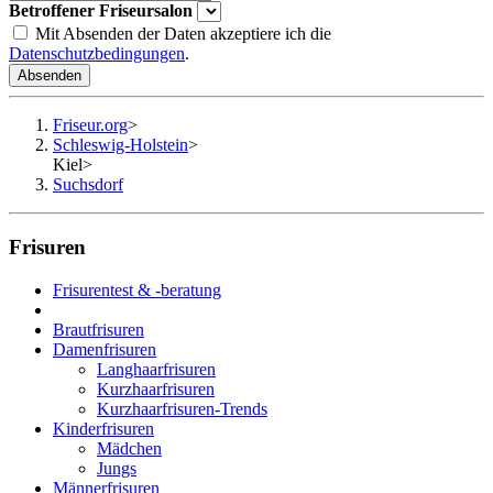
Betroffener Friseursalon
Mit Absenden der Daten akzeptiere ich die
Datenschutzbedingungen
.
Absenden
Friseur.org
>
Schleswig-Holstein
>
Kiel
>
Suchsdorf
Frisuren
Frisurentest & -beratung
Brautfrisuren
Damenfrisuren
Langhaarfrisuren
Kurzhaarfrisuren
Kurzhaarfrisuren-Trends
Kinderfrisuren
Mädchen
Jungs
Männerfrisuren