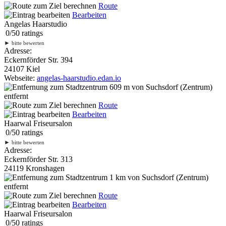
Route
Bearbeiten
Angelas Haarstudio
0
/
5
0
ratings
►
bitte bewerten
Adresse:
Eckernförder Str. 394
24107 Kiel
Webseite:
angelas-haarstudio.edan.io
609 m
von Suchsdorf (Zentrum)
entfernt
Route
Bearbeiten
Haarwal Friseursalon
0
/
5
0
ratings
►
bitte bewerten
Adresse:
Eckernförder Str. 313
24119 Kronshagen
1 km
von Suchsdorf (Zentrum)
entfernt
Route
Bearbeiten
Haarwal Friseursalon
0
/
5
0
ratings