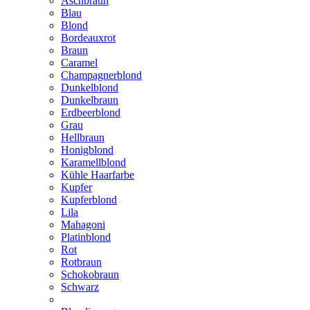
Aschbraun
Blau
Blond
Bordeauxrot
Braun
Caramel
Champagnerblond
Dunkelblond
Dunkelbraun
Erdbeerblond
Grau
Hellbraun
Honigblond
Karamellblond
Kühle Haarfarbe
Kupfer
Kupferblond
Lila
Mahagoni
Platinblond
Rot
Rotbraun
Schokobraun
Schwarz