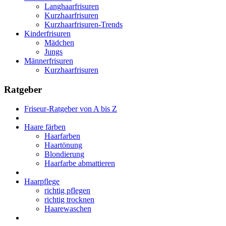
Langhaarfrisuren
Kurzhaarfrisuren
Kurzhaarfrisuren-Trends
Kinderfrisuren
Mädchen
Jungs
Männerfrisuren
Kurzhaarfrisuren
Ratgeber
Friseur-Ratgeber von A bis Z
Haare färben
Haarfarben
Haartönung
Blondierung
Haarfarbe abmattieren
Haarpflege
richtig pflegen
richtig trocknen
Haarewaschen