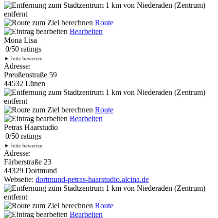
1 km
von Niederaden (Zentrum)
entfernt
Route
Bearbeiten
Mona Lisa
0
/
5
0
ratings
►
bitte bewerten
Adresse:
Preußenstraße 59
44532 Lünen
1 km
von Niederaden (Zentrum)
entfernt
Route
Bearbeiten
Petras Haarstudio
0
/
5
0
ratings
►
bitte bewerten
Adresse:
Färberstraße 23
44329 Dortmund
Webseite:
dortmund-petras-haarstudio.alcina.de
1 km
von Niederaden (Zentrum)
entfernt
Route
Bearbeiten