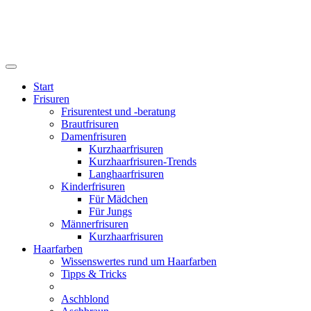
Start
Frisuren
Frisurentest und -beratung
Brautfrisuren
Damenfrisuren
Kurzhaarfrisuren
Kurzhaarfrisuren-Trends
Langhaarfrisuren
Kinderfrisuren
Für Mädchen
Für Jungs
Männerfrisuren
Kurzhaarfrisuren
Haarfarben
Wissenswertes rund um Haarfarben
Tipps & Tricks
Aschblond