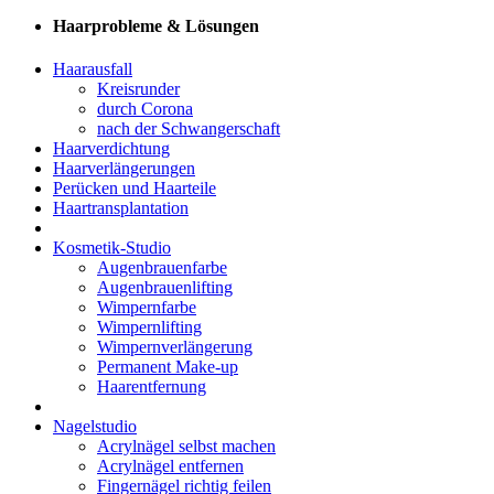
Haarprobleme & Lösungen
Haarausfall
Kreisrunder
durch Corona
nach der Schwangerschaft
Haarverdichtung
Haarverlängerungen
Perücken und Haarteile
Haartransplantation
Kosmetik-Studio
Augenbrauenfarbe
Augenbrauenlifting
Wimpernfarbe
Wimpernlifting
Wimpernverlängerung
Permanent Make-up
Haarentfernung
Nagelstudio
Acrylnägel selbst machen
Acrylnägel entfernen
Fingernägel richtig feilen