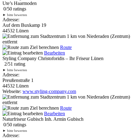
Ute’s Haarmoden
0
/
5
0
ratings
►
bitte bewerten
Adresse:
Auf dem Buxkamp 19
44532 Lünen
1 km
von Niederaden (Zentrum)
entfernt
Route
Bearbeiten
Styling Company Christoforidis – Ihr Friseur Lünen
2
/
5
1
rating
►
bitte bewerten
Adresse:
Preußenstraße 1
44532 Lünen
Webseite:
www.styling-company.com
1 km
von Niederaden (Zentrum)
entfernt
Route
Bearbeiten
Naturfriseur Gubisch Inh. Armin Gubisch
0
/
5
0
ratings
►
bitte bewerten
Adresse: