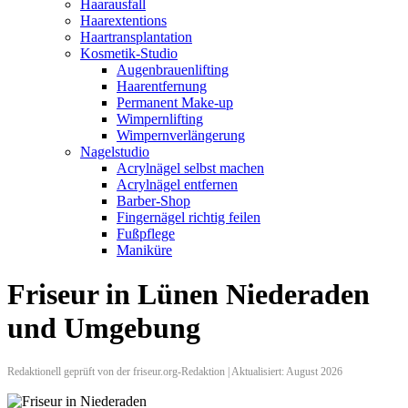
Haarausfall
Haarextentions
Haartransplantation
Kosmetik-Studio
Augenbrauenlifting
Haarentfernung
Permanent Make-up
Wimpernlifting
Wimpernverlängerung
Nagelstudio
Acrylnägel selbst machen
Acrylnägel entfernen
Barber-Shop
Fingernägel richtig feilen
Fußpflege
Maniküre
Friseur in Lünen Niederaden
und Umgebung
Redaktionell geprüft von der friseur.org-Redaktion | Aktualisiert: August 2026