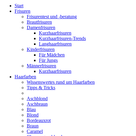
Start
Frisuren
Frisurentest und -beratung
Brautfrisuren
Damenfrisuren
Kurzhaarfrisuren
Kurzhaarfrisuren-Trends
Langhaarfrisuren
Kinderfrisuren
Für Mädchen
Für Jungs
Männerfrisuren
Kurzhaarfrisuren
Haarfarben
Wissenswertes rund um Haarfarben
Tipps & Tricks
Aschblond
Aschbraun
Blau
Blond
Bordeauxrot
Braun
Caramel