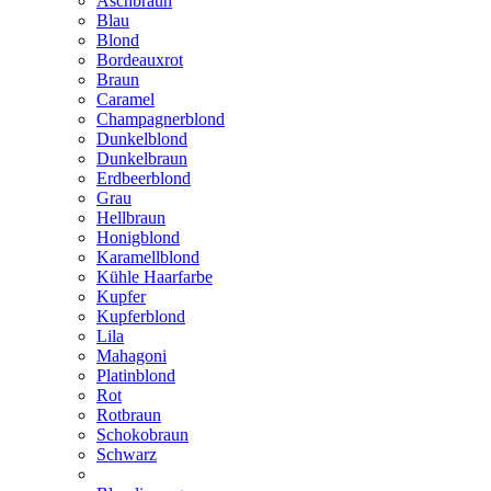
Aschbraun
Blau
Blond
Bordeauxrot
Braun
Caramel
Champagnerblond
Dunkelblond
Dunkelbraun
Erdbeerblond
Grau
Hellbraun
Honigblond
Karamellblond
Kühle Haarfarbe
Kupfer
Kupferblond
Lila
Mahagoni
Platinblond
Rot
Rotbraun
Schokobraun
Schwarz