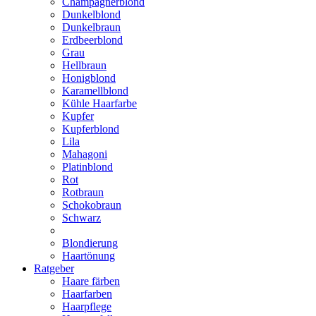
Champagnerblond
Dunkelblond
Dunkelbraun
Erdbeerblond
Grau
Hellbraun
Honigblond
Karamellblond
Kühle Haarfarbe
Kupfer
Kupferblond
Lila
Mahagoni
Platinblond
Rot
Rotbraun
Schokobraun
Schwarz
Blondierung
Haartönung
Ratgeber
Haare färben
Haarfarben
Haarpflege