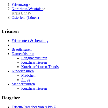
Friseur.org
>
Nordrhein-Westfalen
>
Kreis Unna
>
Osterfeld (Lünen)
Frisuren
Frisurentest & -beratung
Brautfrisuren
Damenfrisuren
Langhaarfrisuren
Kurzhaarfrisuren
Kurzhaarfrisuren-Trends
Kinderfrisuren
Mädchen
Jungs
Männerfrisuren
Kurzhaarfrisuren
Ratgeber
Friseur-Ratgeber von A bis Z