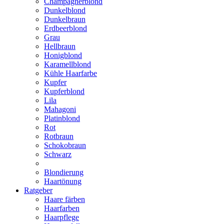
Champagnerblond
Dunkelblond
Dunkelbraun
Erdbeerblond
Grau
Hellbraun
Honigblond
Karamellblond
Kühle Haarfarbe
Kupfer
Kupferblond
Lila
Mahagoni
Platinblond
Rot
Rotbraun
Schokobraun
Schwarz
Blondierung
Haartönung
Ratgeber
Haare färben
Haarfarben
Haarpflege