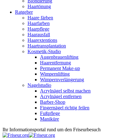
Blondierung
Haartönung
Ratgeber
Haare färben
Haarfarben
Haarpflege
Haarausfall
Haarextentions
Haartransplantation
Kosmetik-Studio
Augenbrauenlifting
Haarentfernung
Permanent Make-up
Wimpernlifting
Wimpernverlängerung
Nagelstudio
Acrylnägel selbst machen
Acrylnägel entfernen
Barber-Shop
Fingernägel richtig feilen
Fußpflege
Maniküre
Ihr Informationsportal rund um den Friseurbesuch