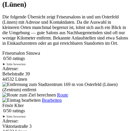
(Lünen)
Die folgende Übersicht zeigt Friseursalons in und um Osterfeld
(Lünen) mit Adresse und Kontaktdaten. Da die Auswahl in
kleineren Orten manchmal begrenzt ist, lohnt sich auch ein Blick in
die Umgebung — gute Salons aus Nachbargemeinden sind oft nur
wenige Kilometer entfernt. Bekannte Anlaufstellen sind etwa Salons
in Einkaufszentren oder an gut erreichbaren Standorten im Ort.
Friseursalon Sinuwa
0
/
5
0
ratings
►
bitte bewerten
Adresse:
Bebelstraße 39
44532 Lünen
169 m
von Osterfeld (Lünen)
(Zentrum) entfernt
Route
Bearbeiten
Frisör Klier
0
/
5
0
ratings
►
bitte bewerten
Adresse:
Viktoriastraße 3