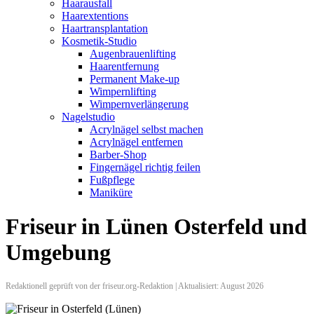
Haarausfall
Haarextentions
Haartransplantation
Kosmetik-Studio
Augenbrauenlifting
Haarentfernung
Permanent Make-up
Wimpernlifting
Wimpernverlängerung
Nagelstudio
Acrylnägel selbst machen
Acrylnägel entfernen
Barber-Shop
Fingernägel richtig feilen
Fußpflege
Maniküre
Friseur in Lünen Osterfeld und
Umgebung
Redaktionell geprüft von der friseur.org-Redaktion | Aktualisiert: August 2026