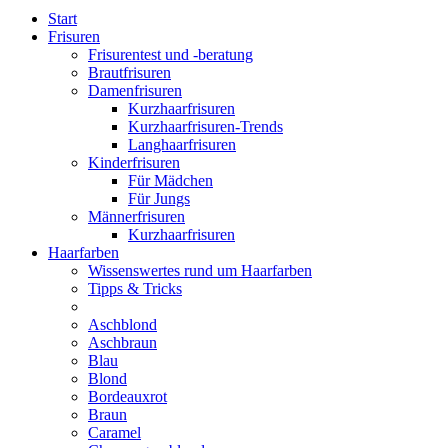
Start
Frisuren
Frisurentest und -beratung
Brautfrisuren
Damenfrisuren
Kurzhaarfrisuren
Kurzhaarfrisuren-Trends
Langhaarfrisuren
Kinderfrisuren
Für Mädchen
Für Jungs
Männerfrisuren
Kurzhaarfrisuren
Haarfarben
Wissenswertes rund um Haarfarben
Tipps & Tricks
Aschblond
Aschbraun
Blau
Blond
Bordeauxrot
Braun
Caramel