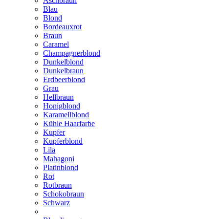
Aschbraun
Blau
Blond
Bordeauxrot
Braun
Caramel
Champagnerblond
Dunkelblond
Dunkelbraun
Erdbeerblond
Grau
Hellbraun
Honigblond
Karamellblond
Kühle Haarfarbe
Kupfer
Kupferblond
Lila
Mahagoni
Platinblond
Rot
Rotbraun
Schokobraun
Schwarz