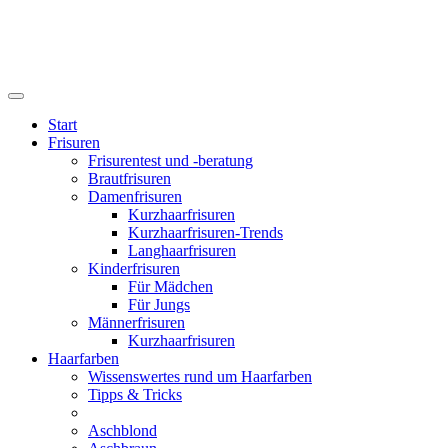
Start
Frisuren
Frisurentest und -beratung
Brautfrisuren
Damenfrisuren
Kurzhaarfrisuren
Kurzhaarfrisuren-Trends
Langhaarfrisuren
Kinderfrisuren
Für Mädchen
Für Jungs
Männerfrisuren
Kurzhaarfrisuren
Haarfarben
Wissenswertes rund um Haarfarben
Tipps & Tricks
Aschblond