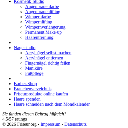
Kosmetik-Studio
Augenbrauenfarbe
Augenbrauenlifting
Wimpernfarbe
Wimpernlifting
Wimpernverlängerung
Permanent Make-up
Haarentfernung
Nagelstudio
Acrylnägel selbst machen
Acrylnägel entfernen
Fingernägel richtig feilen
Maniküre
Fußpflege
Barber-Shop
Branchenverzeichnis
Friseurprodukte online kaufen
Haare spenden
Haare schneiden nach dem Mondkalender
Sie fanden diesen Beitrag hilfreich?
4.5
/
5
7
ratings
© 2026 Friseur.org •
Impressum
•
Datenschutz