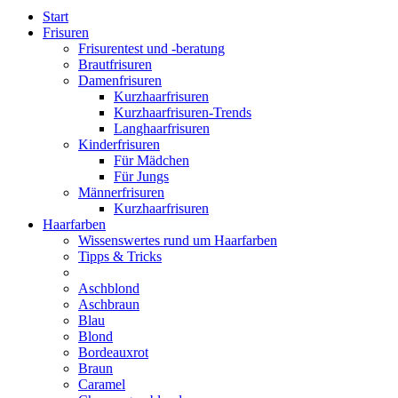
Start
Frisuren
Frisurentest und -beratung
Brautfrisuren
Damenfrisuren
Kurzhaarfrisuren
Kurzhaarfrisuren-Trends
Langhaarfrisuren
Kinderfrisuren
Für Mädchen
Für Jungs
Männerfrisuren
Kurzhaarfrisuren
Haarfarben
Wissenswertes rund um Haarfarben
Tipps & Tricks
Aschblond
Aschbraun
Blau
Blond
Bordeauxrot
Braun
Caramel