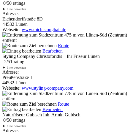
0
/
5
0
ratings
►
bitte bewerten
Adresse:
Eichendorffstraße 8D
44532 Lünen
Webseite:
www.michislonghair.de
475 m
von Lünen-Süd (Zentrum)
entfernt
Route
Bearbeiten
Styling Company Christoforidis – Ihr Friseur Lünen
2
/
5
1
rating
►
bitte bewerten
Adresse:
Preußenstraße 1
44532 Lünen
Webseite:
www.styling-company.com
778 m
von Lünen-Süd (Zentrum)
entfernt
Route
Bearbeiten
Naturfriseur Gubisch Inh. Armin Gubisch
0
/
5
0
ratings
►
bitte bewerten
Adresse: