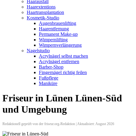
Haarausfall
Haarextentions
Haartransplantation
Kosmetik-Studio
Augenbrauenlifting
Haarentfernung
Permanent Make-up
Wimpernlifting
Wimpernverlängerung
Nagelstudio
Acrylnägel selbst machen
Acrylnägel entfernen
Barber-Shop
Fingernägel richtig feilen
Fußpflege
Maniküre
Friseur in Lünen Lünen-Süd
und Umgebung
Redaktionell geprüft von der friseur.org-Redaktion | Aktualisiert: August 2026