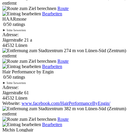
entfernt
Route
Bearbeiten
HAARmone
0
/
5
0
ratings
►
bitte bewerten
Adresse:
Jägerstraße 21 a
44532 Lünen
274 m
von Lünen-Süd (Zentrum)
entfernt
Route
Bearbeiten
Hair Performance by Engin
0
/
5
0
ratings
►
bitte bewerten
Adresse:
Jägerstraße 61
44532 Lünen
Webseite:
www.facebook.com/HairPerformanceByEngin/
382 m
von Lünen-Süd (Zentrum)
entfernt
Route
Bearbeiten
Michis Longhair