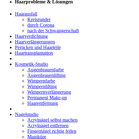
Haarprobleme & Lösungen
Haarausfall
Kreisrunder
durch Corona
nach der Schwangerschaft
Haarverdichtung
Haarverlängerungen
Perücken und Haarteile
Haartransplantation
Kosmetik-Studio
Augenbrauenfarbe
Augenbrauenlifting
Wimpernfarbe
Wimpernlifting
Wimpernverlängerung
Permanent Make-up
Haarentfernung
Nagelstudio
Acrylnägel selbst machen
Acrylnägel entfernen
Fingernägel richtig feilen
Maniküre