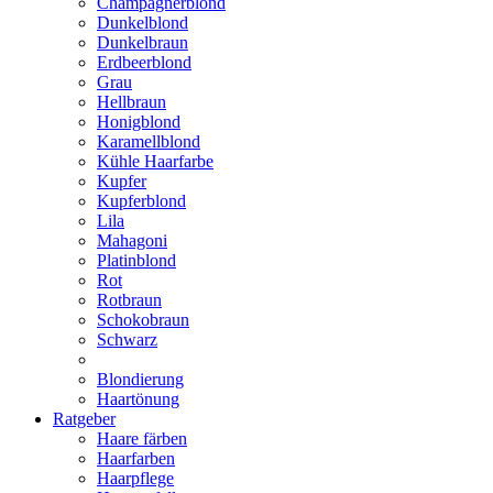
Champagnerblond
Dunkelblond
Dunkelbraun
Erdbeerblond
Grau
Hellbraun
Honigblond
Karamellblond
Kühle Haarfarbe
Kupfer
Kupferblond
Lila
Mahagoni
Platinblond
Rot
Rotbraun
Schokobraun
Schwarz
Blondierung
Haartönung
Ratgeber
Haare färben
Haarfarben
Haarpflege