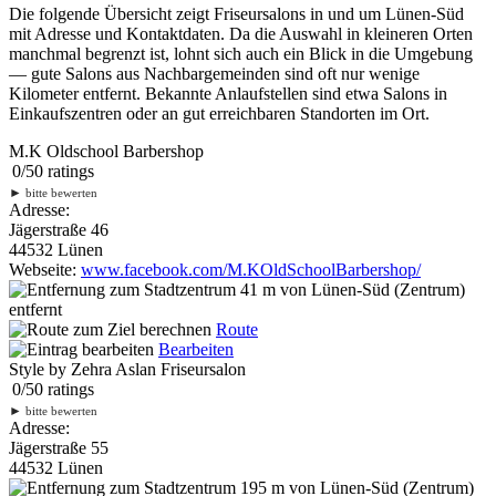
Die folgende Übersicht zeigt Friseursalons in und um Lünen-Süd
mit Adresse und Kontaktdaten. Da die Auswahl in kleineren Orten
manchmal begrenzt ist, lohnt sich auch ein Blick in die Umgebung
— gute Salons aus Nachbargemeinden sind oft nur wenige
Kilometer entfernt. Bekannte Anlaufstellen sind etwa Salons in
Einkaufszentren oder an gut erreichbaren Standorten im Ort.
M.K Oldschool Barbershop
0
/
5
0
ratings
►
bitte bewerten
Adresse:
Jägerstraße 46
44532 Lünen
Webseite:
www.facebook.com/M.KOldSchoolBarbershop/
41 m
von Lünen-Süd (Zentrum)
entfernt
Route
Bearbeiten
Style by Zehra Aslan Friseursalon
0
/
5
0
ratings
►
bitte bewerten
Adresse:
Jägerstraße 55
44532 Lünen
195 m
von Lünen-Süd (Zentrum)