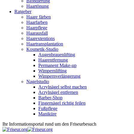
Blondierung
Haartönung
Ratgeber
Haare färben
Haarfarben
Haarpflege
Haarausfall
Haarextentions
Haartransplantation
Kosmetik-Studio
Augenbrauenlifting
Haarentfernung
Permanent Make-up
Wimpernlifting
Wimpernverlängerung
Nagelstudio
Acrylnägel selbst machen
Acrylnägel entfernen
Barber-Shop
Fingernägel richtig feilen
Fußpflege
Maniküre
Ihr Informationsportal rund um den Friseurbesuch