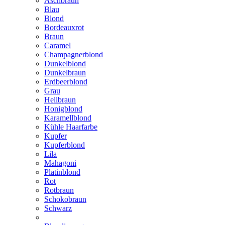
Aschbraun
Blau
Blond
Bordeauxrot
Braun
Caramel
Champagnerblond
Dunkelblond
Dunkelbraun
Erdbeerblond
Grau
Hellbraun
Honigblond
Karamellblond
Kühle Haarfarbe
Kupfer
Kupferblond
Lila
Mahagoni
Platinblond
Rot
Rotbraun
Schokobraun
Schwarz