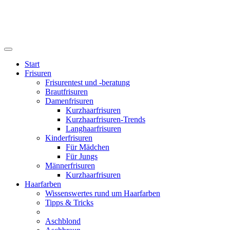
Start
Frisuren
Frisurentest und -beratung
Brautfrisuren
Damenfrisuren
Kurzhaarfrisuren
Kurzhaarfrisuren-Trends
Langhaarfrisuren
Kinderfrisuren
Für Mädchen
Für Jungs
Männerfrisuren
Kurzhaarfrisuren
Haarfarben
Wissenswertes rund um Haarfarben
Tipps & Tricks
Aschblond