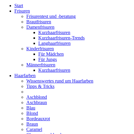
Start
Frisuren
Frisurentest und -beratung
Brautfrisuren
Damenfrisuren
Kurzhaarfrisuren
Kurzhaarfrisuren-Trends
Langhaarfrisuren
Kinderfrisuren
Für Mädchen
Für Jungs
Männerfrisuren
Kurzhaarfrisuren
Haarfarben
Wissenswertes rund um Haarfarben
Tipps & Tricks
Aschblond
Aschbraun
Blau
Blond
Bordeauxrot
Braun
Caramel