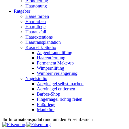
Blondierung
Haartönung
Ratgeber
Haare färben
Haarfarben
Haarpflege
Haarausfall
Haarextentions
Haartransplantation
Kosmetik-Studio
Augenbrauenlifting
Haarentfernung
Permanent Make-up
Wimpernlifting
Wimpernverlängerung
Nagelstudio
Acrylnägel selbst machen
Acrylnägel entfernen
Barber-Shop
Fingernägel richtig feilen
Fußpflege
Maniküre
Ihr Informationsportal rund um den Friseurbesuch