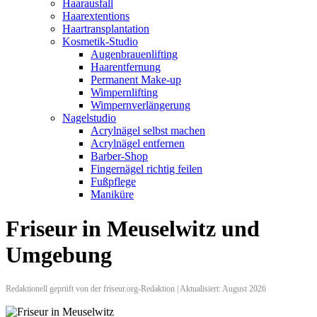
Haarausfall
Haarextentions
Haartransplantation
Kosmetik-Studio
Augenbrauenlifting
Haarentfernung
Permanent Make-up
Wimpernlifting
Wimpernverlängerung
Nagelstudio
Acrylnägel selbst machen
Acrylnägel entfernen
Barber-Shop
Fingernägel richtig feilen
Fußpflege
Maniküre
Friseur in Meuselwitz und
Umgebung
Redaktionell geprüft von der friseur.org-Redaktion | Aktualisiert: August 2026