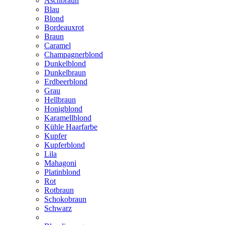
Aschbraun
Blau
Blond
Bordeauxrot
Braun
Caramel
Champagnerblond
Dunkelblond
Dunkelbraun
Erdbeerblond
Grau
Hellbraun
Honigblond
Karamellblond
Kühle Haarfarbe
Kupfer
Kupferblond
Lila
Mahagoni
Platinblond
Rot
Rotbraun
Schokobraun
Schwarz