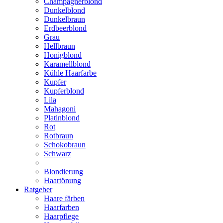
Champagnerblond
Dunkelblond
Dunkelbraun
Erdbeerblond
Grau
Hellbraun
Honigblond
Karamellblond
Kühle Haarfarbe
Kupfer
Kupferblond
Lila
Mahagoni
Platinblond
Rot
Rotbraun
Schokobraun
Schwarz
Blondierung
Haartönung
Ratgeber
Haare färben
Haarfarben
Haarpflege