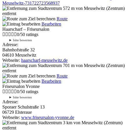
Meuselwitz-731722723568937
572 m
von Meuselwitz (Zentrum)
entfernt
Route
Bearbeiten
Haarscharf – Friseursalon
0
/
5
0
ratings
►
bitte bewerten
Adresse:
Bahnhofstraße 32
04610 Meuselwitz
Webseite:
haarscharf-meuselwitz.de
701 m
von Meuselwitz (Zentrum)
entfernt
Route
Bearbeiten
Friseursalon Yvonne
0
/
5
0
ratings
►
bitte bewerten
Adresse:
Sporaer Schulstraße 13
06729 Elsteraue
Webseite:
www.friseursalon-yvonne.de
3 km
von Meuselwitz (Zentrum)
entfernt