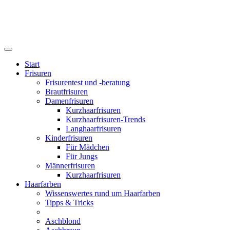
Start
Frisuren
Frisurentest und -beratung
Brautfrisuren
Damenfrisuren
Kurzhaarfrisuren
Kurzhaarfrisuren-Trends
Langhaarfrisuren
Kinderfrisuren
Für Mädchen
Für Jungs
Männerfrisuren
Kurzhaarfrisuren
Haarfarben
Wissenswertes rund um Haarfarben
Tipps & Tricks
Aschblond