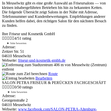
In Meuselwitz gibt es eine große Auswahl an Friseursalons — von
kleinen inhabergeführten Betrieben bis hin zu bekannten Ketten.
Die folgende Übersicht zeigt Salons in der Nähe mit Adresse,
Telefonnummer und Kundenbewertungen. Empfehlungen anderer
Kunden helfen dabei, den richtigen Salon für den nächsten Besuch
zu finden.
Ihre Friseur und Kosmetik GmbH
4
/
5
1
rating
►
bitte bewerten
Adresse:
Zeitzer Str. 51
04610 Meuselwitz
Webseite:
friseur-und-kosmetik-gmbh.de
406 m
von Meuselwitz (Zentrum)
entfernt
Route
Bearbeiten
SALON PETRA FRISEUR & PERÜCKEN FACHGESCHÄFT
0
/
5
0
ratings
►
bitte bewerten
Adresse:
Georgenstraße 2
04610 Meuselwitz
Webseite:
www.facebook.com/SALON-PETRA-Altenburg-