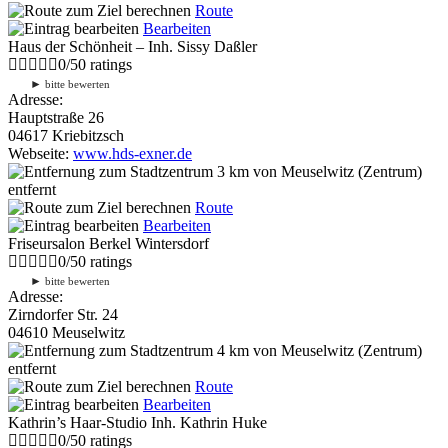
Route
Bearbeiten
Haus der Schönheit – Inh. Sissy Daßler
0
/
5
0
ratings
►
bitte bewerten
Adresse:
Hauptstraße 26
04617 Kriebitzsch
Webseite:
www.hds-exner.de
3 km
von Meuselwitz (Zentrum)
entfernt
Route
Bearbeiten
Friseursalon Berkel Wintersdorf
0
/
5
0
ratings
►
bitte bewerten
Adresse:
Zirndorfer Str. 24
04610 Meuselwitz
4 km
von Meuselwitz (Zentrum)
entfernt
Route
Bearbeiten
Kathrin’s Haar-Studio Inh. Kathrin Huke
0
/
5
0
ratings