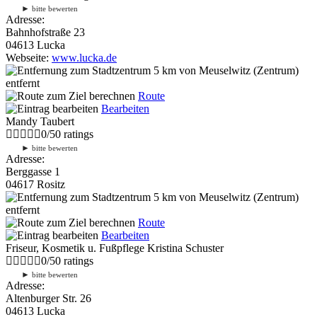
►
bitte bewerten
Adresse:
Bahnhofstraße 23
04613 Lucka
Webseite:
www.lucka.de
5 km
von Meuselwitz (Zentrum)
entfernt
Route
Bearbeiten
Mandy Taubert
0
/
5
0
ratings
►
bitte bewerten
Adresse:
Berggasse 1
04617 Rositz
5 km
von Meuselwitz (Zentrum)
entfernt
Route
Bearbeiten
Friseur, Kosmetik u. Fußpflege Kristina Schuster
0
/
5
0
ratings
►
bitte bewerten
Adresse:
Altenburger Str. 26
04613 Lucka