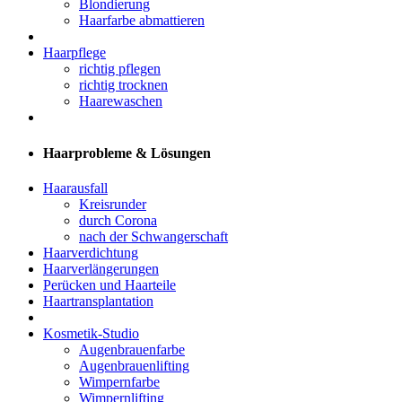
Blondierung
Haarfarbe abmattieren
Haarpflege
richtig pflegen
richtig trocknen
Haarewaschen
Haarprobleme & Lösungen
Haarausfall
Kreisrunder
durch Corona
nach der Schwangerschaft
Haarverdichtung
Haarverlängerungen
Perücken und Haarteile
Haartransplantation
Kosmetik-Studio
Augenbrauenfarbe
Augenbrauenlifting
Wimpernfarbe
Wimpernlifting