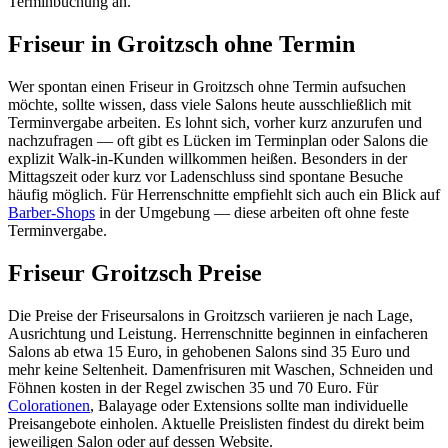
Terminbuchung an.
Friseur in Groitzsch ohne Termin
Wer spontan einen Friseur in Groitzsch ohne Termin aufsuchen
möchte, sollte wissen, dass viele Salons heute ausschließlich mit
Terminvergabe arbeiten. Es lohnt sich, vorher kurz anzurufen und
nachzufragen — oft gibt es Lücken im Terminplan oder Salons die
explizit Walk-in-Kunden willkommen heißen. Besonders in der
Mittagszeit oder kurz vor Ladenschluss sind spontane Besuche
häufig möglich. Für Herrenschnitte empfiehlt sich auch ein Blick auf
Barber-Shops
in der Umgebung — diese arbeiten oft ohne feste
Terminvergabe.
Friseur Groitzsch Preise
Die Preise der Friseursalons in Groitzsch variieren je nach Lage,
Ausrichtung und Leistung. Herrenschnitte beginnen in einfacheren
Salons ab etwa 15 Euro, in gehobenen Salons sind 35 Euro und
mehr keine Seltenheit. Damenfrisuren mit Waschen, Schneiden und
Föhnen kosten in der Regel zwischen 35 und 70 Euro. Für
Colorationen
, Balayage oder Extensions sollte man individuelle
Preisangebote einholen. Aktuelle Preislisten findest du direkt beim
jeweiligen Salon oder auf dessen Website.