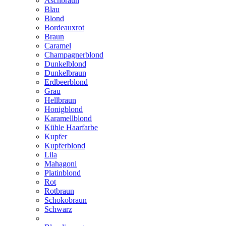
Aschbraun
Blau
Blond
Bordeauxrot
Braun
Caramel
Champagnerblond
Dunkelblond
Dunkelbraun
Erdbeerblond
Grau
Hellbraun
Honigblond
Karamellblond
Kühle Haarfarbe
Kupfer
Kupferblond
Lila
Mahagoni
Platinblond
Rot
Rotbraun
Schokobraun
Schwarz