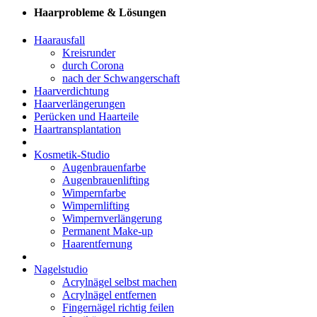
Haarprobleme & Lösungen
Haarausfall
Kreisrunder
durch Corona
nach der Schwangerschaft
Haarverdichtung
Haarverlängerungen
Perücken und Haarteile
Haartransplantation
Kosmetik-Studio
Augenbrauenfarbe
Augenbrauenlifting
Wimpernfarbe
Wimpernlifting
Wimpernverlängerung
Permanent Make-up
Haarentfernung
Nagelstudio
Acrylnägel selbst machen
Acrylnägel entfernen
Fingernägel richtig feilen