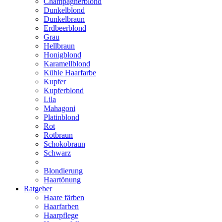
Champagnerblond
Dunkelblond
Dunkelbraun
Erdbeerblond
Grau
Hellbraun
Honigblond
Karamellblond
Kühle Haarfarbe
Kupfer
Kupferblond
Lila
Mahagoni
Platinblond
Rot
Rotbraun
Schokobraun
Schwarz
Blondierung
Haartönung
Ratgeber
Haare färben
Haarfarben
Haarpflege