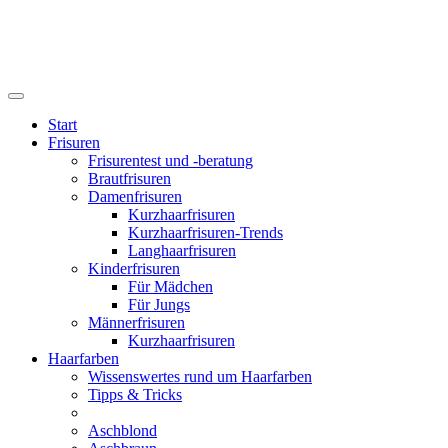
Start
Frisuren
Frisurentest und -beratung
Brautfrisuren
Damenfrisuren
Kurzhaarfrisuren
Kurzhaarfrisuren-Trends
Langhaarfrisuren
Kinderfrisuren
Für Mädchen
Für Jungs
Männerfrisuren
Kurzhaarfrisuren
Haarfarben
Wissenswertes rund um Haarfarben
Tipps & Tricks
Aschblond