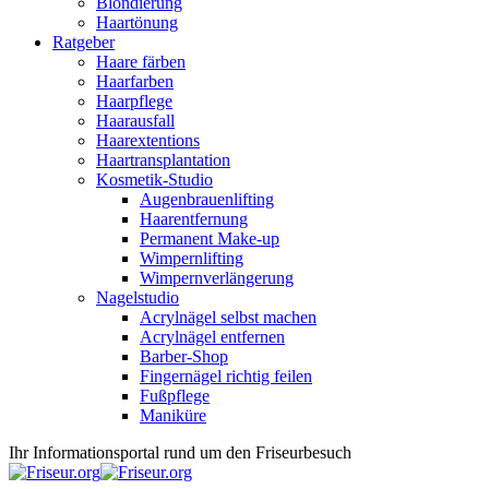
Blondierung
Haartönung
Ratgeber
Haare färben
Haarfarben
Haarpflege
Haarausfall
Haarextentions
Haartransplantation
Kosmetik-Studio
Augenbrauenlifting
Haarentfernung
Permanent Make-up
Wimpernlifting
Wimpernverlängerung
Nagelstudio
Acrylnägel selbst machen
Acrylnägel entfernen
Barber-Shop
Fingernägel richtig feilen
Fußpflege
Maniküre
Ihr Informationsportal rund um den Friseurbesuch