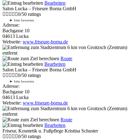
Bearbeiten
Salon Lucka – Friseure Borna GmbH
0
/
5
0
ratings
►
bitte bewerten
Adresse:
Bachgasse 10
04613 Lucka
Webseite:
www.friseure-borna.de
6 km
von Groitzsch (Zentrum)
entfernt
Route
Bearbeiten
Salon Lucka – Friseure Borna GmbH
0
/
5
0
ratings
►
bitte bewerten
Adresse:
Bachgasse 10
04613 Lucka
Webseite:
www.friseure-borna.de
6 km
von Groitzsch (Zentrum)
entfernt
Route
Bearbeiten
Friseur, Kosmetik u. Fußpflege Kristina Schuster
0
/
5
0
ratings