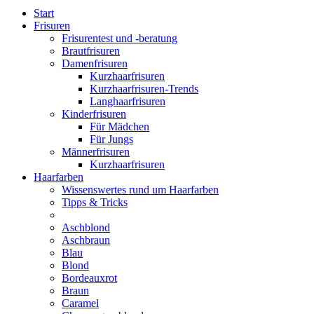
Start
Frisuren
Frisurentest und -beratung
Brautfrisuren
Damenfrisuren
Kurzhaarfrisuren
Kurzhaarfrisuren-Trends
Langhaarfrisuren
Kinderfrisuren
Für Mädchen
Für Jungs
Männerfrisuren
Kurzhaarfrisuren
Haarfarben
Wissenswertes rund um Haarfarben
Tipps & Tricks
Aschblond
Aschbraun
Blau
Blond
Bordeauxrot
Braun
Caramel