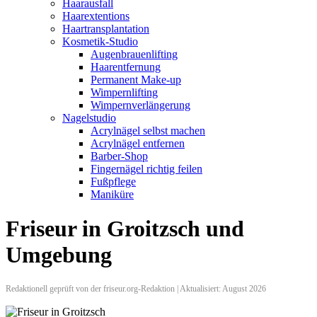
Haarausfall
Haarextentions
Haartransplantation
Kosmetik-Studio
Augenbrauenlifting
Haarentfernung
Permanent Make-up
Wimpernlifting
Wimpernverlängerung
Nagelstudio
Acrylnägel selbst machen
Acrylnägel entfernen
Barber-Shop
Fingernägel richtig feilen
Fußpflege
Maniküre
Friseur in Groitzsch und
Umgebung
Redaktionell geprüft von der friseur.org-Redaktion | Aktualisiert: August 2026