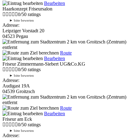
Bearbeiten
Haarkonzept Friseursalon
0
/
5
0
ratings
►
bitte bewerten
Adresse:
Leipziger Vorstadt 20
04523 Pegau
2 km
von Groitzsch (Zentrum)
entfernt
Route
Bearbeiten
Friseur Zimmermann-Siebert UG&Co.KG
0
/
5
0
ratings
►
bitte bewerten
Adresse:
Audigast 19A
04539 Groitzsch
2 km
von Groitzsch (Zentrum)
entfernt
Route
Bearbeiten
Friseur am Eck
0
/
5
0
ratings
►
bitte bewerten
Adresse: