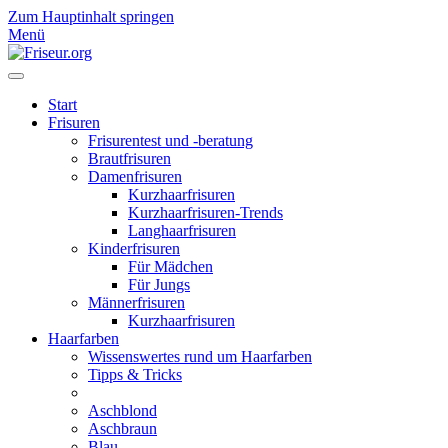
Zum Hauptinhalt springen
Menü
Start
Frisuren
Frisurentest und -beratung
Brautfrisuren
Damenfrisuren
Kurzhaarfrisuren
Kurzhaarfrisuren-Trends
Langhaarfrisuren
Kinderfrisuren
Für Mädchen
Für Jungs
Männerfrisuren
Kurzhaarfrisuren
Haarfarben
Wissenswertes rund um Haarfarben
Tipps & Tricks
Aschblond
Aschbraun
Blau