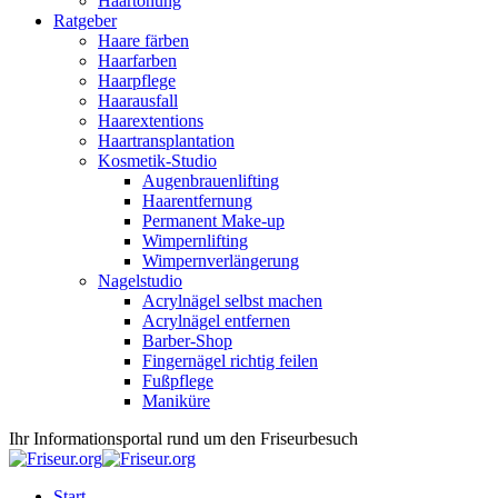
Haartönung
Ratgeber
Haare färben
Haarfarben
Haarpflege
Haarausfall
Haarextentions
Haartransplantation
Kosmetik-Studio
Augenbrauenlifting
Haarentfernung
Permanent Make-up
Wimpernlifting
Wimpernverlängerung
Nagelstudio
Acrylnägel selbst machen
Acrylnägel entfernen
Barber-Shop
Fingernägel richtig feilen
Fußpflege
Maniküre
Ihr Informationsportal rund um den Friseurbesuch
Start