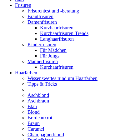
Frisuren
Frisurentest und -beratung
Brautfrisuren
Damenfrisuren
Kurzhaarfrisuren
Kurzhaarfrisuren-Trends
Langhaarfrisuren
Kinderfrisuren
Für Mädchen
Für Jungs
Männerfrisuren
Kurzhaarfrisuren
Haarfarben
Wissenswertes rund um Haarfarben
Tipps & Tricks
Aschblond
Aschbraun
Blau
Blond
Bordeauxrot
Braun
Caramel
Champagnerblond