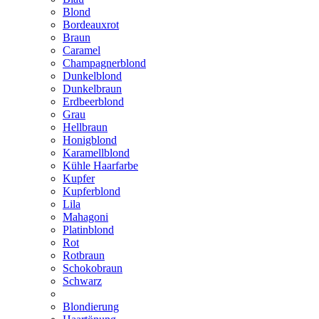
Blond
Bordeauxrot
Braun
Caramel
Champagnerblond
Dunkelblond
Dunkelbraun
Erdbeerblond
Grau
Hellbraun
Honigblond
Karamellblond
Kühle Haarfarbe
Kupfer
Kupferblond
Lila
Mahagoni
Platinblond
Rot
Rotbraun
Schokobraun
Schwarz
Blondierung