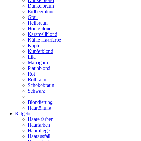
Dunkelblond
Dunkelbraun
Erdbeerblond
Grau
Hellbraun
Honigblond
Karamellblond
Kühle Haarfarbe
Kupfer
Kupferblond
Lila
Mahagoni
Platinblond
Rot
Rotbraun
Schokobraun
Schwarz
Blondierung
Haartönung
Ratgeber
Haare färben
Haarfarben
Haarpflege
Haarausfall