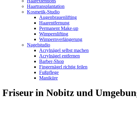
Haarextentions
Haartransplantation
Kosmetik-Studio
Augenbrauenlifting
Haarentfernung
Permanent Make-up
Wimpernlifting
Wimpernverlängerung
Nagelstudio
Acrylnägel selbst machen
Acrylnägel entfernen
Barber-Shop
Fingernägel richtig feilen
Fußpflege
Maniküre
Friseur in Nobitz und Umgebun