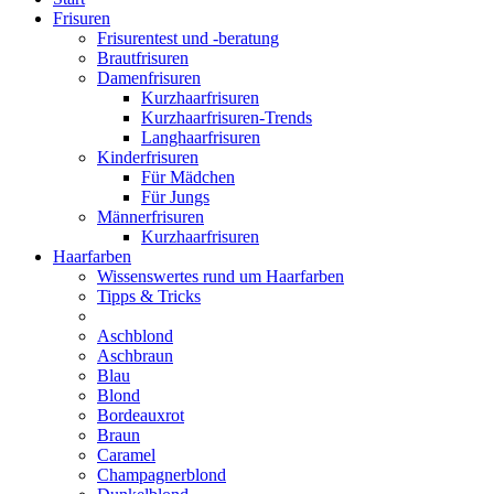
Frisuren
Frisurentest und -beratung
Brautfrisuren
Damenfrisuren
Kurzhaarfrisuren
Kurzhaarfrisuren-Trends
Langhaarfrisuren
Kinderfrisuren
Für Mädchen
Für Jungs
Männerfrisuren
Kurzhaarfrisuren
Haarfarben
Wissenswertes rund um Haarfarben
Tipps & Tricks
Aschblond
Aschbraun
Blau
Blond
Bordeauxrot
Braun
Caramel
Champagnerblond