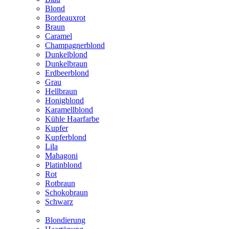
Blond
Bordeauxrot
Braun
Caramel
Champagnerblond
Dunkelblond
Dunkelbraun
Erdbeerblond
Grau
Hellbraun
Honigblond
Karamellblond
Kühle Haarfarbe
Kupfer
Kupferblond
Lila
Mahagoni
Platinblond
Rot
Rotbraun
Schokobraun
Schwarz
Blondierung