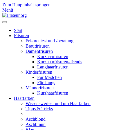
Zum Hauptinhalt springen
Menü
Start
Frisuren
Frisurentest und -beratung
Brautfrisuren
Damenfrisuren
Kurzhaarfrisuren
Kurzhaarfrisuren-Trends
Langhaarfrisuren
Kinderfrisuren
Für Mädchen
Für Jungs
Männerfrisuren
Kurzhaarfrisuren
Haarfarben
Wissenswertes rund um Haarfarben
Tipps & Tricks
Aschblond
Aschbraun
Blau