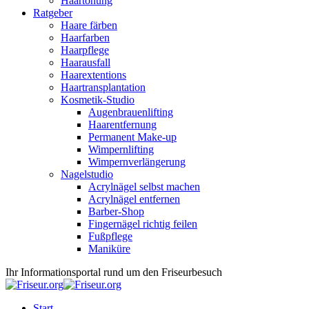
Haartönung
Ratgeber
Haare färben
Haarfarben
Haarpflege
Haarausfall
Haarextentions
Haartransplantation
Kosmetik-Studio
Augenbrauenlifting
Haarentfernung
Permanent Make-up
Wimpernlifting
Wimpernverlängerung
Nagelstudio
Acrylnägel selbst machen
Acrylnägel entfernen
Barber-Shop
Fingernägel richtig feilen
Fußpflege
Maniküre
Ihr Informationsportal rund um den Friseurbesuch
Start