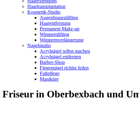
Haarextentions
Haartransplantation
Kosmetik-Studio
Augenbrauenlifting
Haarentfernung
Permanent Make-up
Wimpernlifting
Wimpernverlängerung
Nagelstudio
Acrylnägel selbst machen
Acrylnägel entfernen
Barber-Shop
Fingernägel richtig feilen
Fußpflege
Maniküre
Friseur in Oberbexbach und U