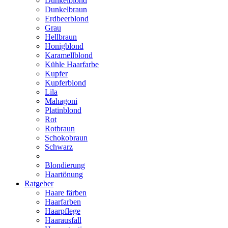
Dunkelblond
Dunkelbraun
Erdbeerblond
Grau
Hellbraun
Honigblond
Karamellblond
Kühle Haarfarbe
Kupfer
Kupferblond
Lila
Mahagoni
Platinblond
Rot
Rotbraun
Schokobraun
Schwarz
Blondierung
Haartönung
Ratgeber
Haare färben
Haarfarben
Haarpflege
Haarausfall