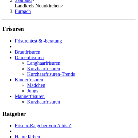
Saarland
>
Landkreis Neunkirchen
>
Furpach
Frisuren
Frisurentest & -beratung
Brautfrisuren
Damenfrisuren
Langhaarfrisuren
Kurzhaarfrisuren
Kurzhaarfrisuren-Trends
Kinderfrisuren
Mädchen
Jungs
Männerfrisuren
Kurzhaarfrisuren
Ratgeber
Friseur-Ratgeber von A bis Z
Haare färben