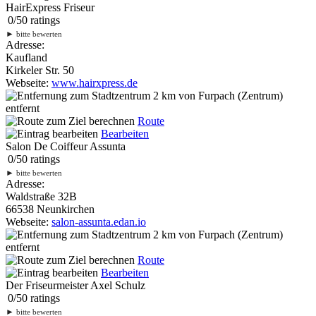
HairExpress Friseur
0
/
5
0
ratings
►
bitte bewerten
Adresse:
Kaufland
Kirkeler Str. 50
Webseite:
www.hairxpress.de
2 km
von Furpach (Zentrum)
entfernt
Route
Bearbeiten
Salon De Coiffeur Assunta
0
/
5
0
ratings
►
bitte bewerten
Adresse:
Waldstraße 32B
66538 Neunkirchen
Webseite:
salon-assunta.edan.io
2 km
von Furpach (Zentrum)
entfernt
Route
Bearbeiten
Der Friseurmeister Axel Schulz
0
/
5
0
ratings
►
bitte bewerten