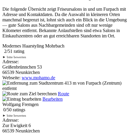
Die folgende Übersicht zeigt Friseursalons in und um Furpach mit
Adresse und Kontaktdaten. Da die Auswahl in kleineren Orten
manchmal begrenzt ist, lohnt sich auch ein Blick in die Umgebung
— gute Salons aus Nachbargemeinden sind oft nur wenige
Kilometer entfernt. Bekannte Anlaufstellen sind etwa Salons in
Einkaufszentren oder an gut erreichbaren Standorten im Ort.
Modernes Haarstyling Mohrbach
2
/
5
1
rating
►
bitte bewerten
Adresse:
Geißenbrünnchen 53
66539 Neunkirchen
Webseite:
www.mohamo.de
413 m
von Furpach (Zentrum)
entfernt
Route
Bearbeiten
Wolfgang Fremgen
0
/
5
0
ratings
►
bitte bewerten
Adresse:
Zur Ewigkeit 6
66539 Neunkirchen