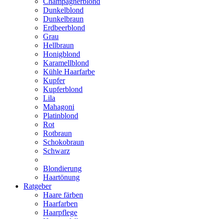
Champagnerblond
Dunkelblond
Dunkelbraun
Erdbeerblond
Grau
Hellbraun
Honigblond
Karamellblond
Kühle Haarfarbe
Kupfer
Kupferblond
Lila
Mahagoni
Platinblond
Rot
Rotbraun
Schokobraun
Schwarz
Blondierung
Haartönung
Ratgeber
Haare färben
Haarfarben
Haarpflege