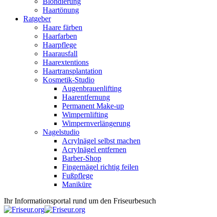
Blondierung
Haartönung
Ratgeber
Haare färben
Haarfarben
Haarpflege
Haarausfall
Haarextentions
Haartransplantation
Kosmetik-Studio
Augenbrauenlifting
Haarentfernung
Permanent Make-up
Wimpernlifting
Wimpernverlängerung
Nagelstudio
Acrylnägel selbst machen
Acrylnägel entfernen
Barber-Shop
Fingernägel richtig feilen
Fußpflege
Maniküre
Ihr Informationsportal rund um den Friseurbesuch