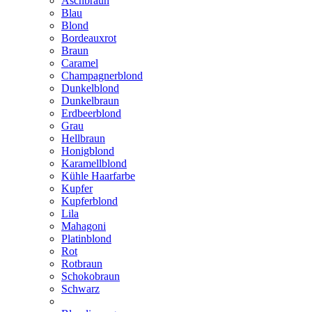
Aschbraun
Blau
Blond
Bordeauxrot
Braun
Caramel
Champagnerblond
Dunkelblond
Dunkelbraun
Erdbeerblond
Grau
Hellbraun
Honigblond
Karamellblond
Kühle Haarfarbe
Kupfer
Kupferblond
Lila
Mahagoni
Platinblond
Rot
Rotbraun
Schokobraun
Schwarz