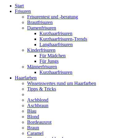
Start
Frisuren
Frisurentest und -beratung
Brautfrisuren
Damenfrisuren
Kurzhaarfrisuren
Kurzhaarfrisuren-Trends
Langhaarfrisuren
Kinderfrisuren
Für Mädchen
Für Jungs
Männerfrisuren
Kurzhaarfrisuren
Haarfarben
Wissenswertes rund um Haarfarben
Tipps & Tricks
Aschblond
Aschbraun
Blau
Blond
Bordeauxrot
Braun
Caramel