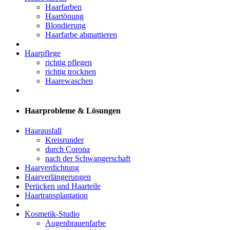
Haarfarben
Haartönung
Blondierung
Haarfarbe abmattieren
Haarpflege
richtig pflegen
richtig trocknen
Haarewaschen
Haarprobleme & Lösungen
Haarausfall
Kreisrunder
durch Corona
nach der Schwangerschaft
Haarverdichtung
Haarverlängerungen
Perücken und Haarteile
Haartransplantation
Kosmetik-Studio
Augenbrauenfarbe