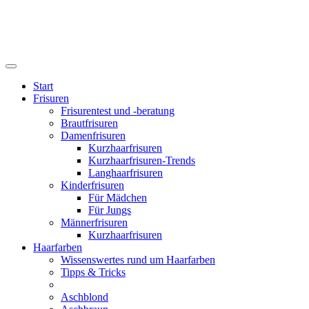
Start
Frisuren
Frisurentest und -beratung
Brautfrisuren
Damenfrisuren
Kurzhaarfrisuren
Kurzhaarfrisuren-Trends
Langhaarfrisuren
Kinderfrisuren
Für Mädchen
Für Jungs
Männerfrisuren
Kurzhaarfrisuren
Haarfarben
Wissenswertes rund um Haarfarben
Tipps & Tricks
Aschblond