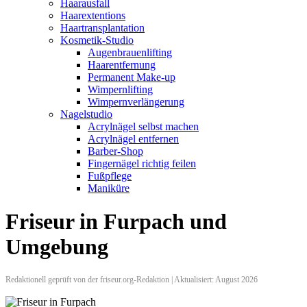
Haarausfall
Haarextentions
Haartransplantation
Kosmetik-Studio
Augenbrauenlifting
Haarentfernung
Permanent Make-up
Wimpernlifting
Wimpernverlängerung
Nagelstudio
Acrylnägel selbst machen
Acrylnägel entfernen
Barber-Shop
Fingernägel richtig feilen
Fußpflege
Maniküre
Friseur in Furpach und
Umgebung
Redaktionell geprüft von der friseur.org-Redaktion | Aktualisiert: August 2026