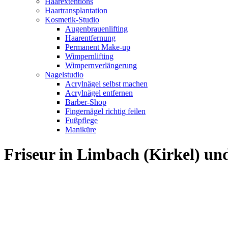
Haarextentions
Haartransplantation
Kosmetik-Studio
Augenbrauenlifting
Haarentfernung
Permanent Make-up
Wimpernlifting
Wimpernverlängerung
Nagelstudio
Acrylnägel selbst machen
Acrylnägel entfernen
Barber-Shop
Fingernägel richtig feilen
Fußpflege
Maniküre
Friseur in Limbach (Kirkel) u