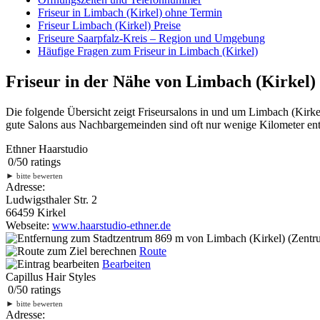
Friseur in Limbach (Kirkel) ohne Termin
Friseur Limbach (Kirkel) Preise
Friseure Saarpfalz-Kreis – Region und Umgebung
Häufige Fragen zum Friseur in Limbach (Kirkel)
Friseur in der Nähe von Limbach (Kirkel)
Die folgende Übersicht zeigt Friseursalons in und um Limbach (Kirk
gute Salons aus Nachbargemeinden sind oft nur wenige Kilometer entf
Ethner Haarstudio
0
/
5
0
ratings
►
bitte bewerten
Adresse:
Ludwigsthaler Str. 2
66459 Kirkel
Webseite:
www.haarstudio-ethner.de
869 m
von Limbach (Kirkel) (Zentru
Route
Bearbeiten
Capillus Hair Styles
0
/
5
0
ratings
►
bitte bewerten
Adresse: