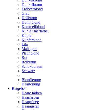
Dunkelblond
Dunkelbraun
Erdbeerblond
Grau
Hellbraun
Honigblond
Karamellblond
Kühle Haarfarbe
Kupfer
Kupferblond
Lila
Mahagoni
Platinblond
Rot
Rotbraun
Schokobraun
Schwarz
Blondierung
Haartönung
Ratgeber
Haare färben
Haarfarben
Haarpflege
Haarausfall