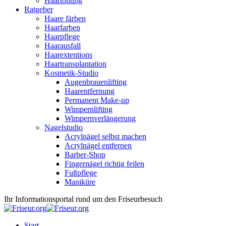
Haartönung
Ratgeber
Haare färben
Haarfarben
Haarpflege
Haarausfall
Haarextentions
Haartransplantation
Kosmetik-Studio
Augenbrauenlifting
Haarentfernung
Permanent Make-up
Wimpernlifting
Wimpernverlängerung
Nagelstudio
Acrylnägel selbst machen
Acrylnägel entfernen
Barber-Shop
Fingernägel richtig feilen
Fußpflege
Maniküre
Ihr Informationsportal rund um den Friseurbesuch
Start