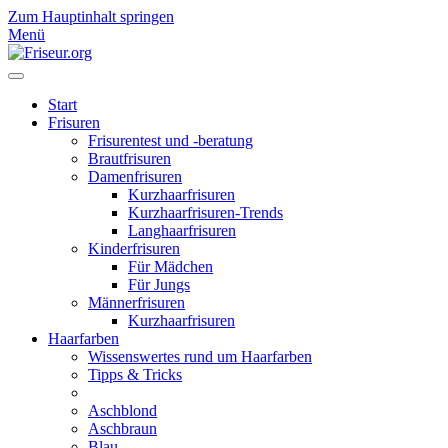
Zum Hauptinhalt springen
Menü
Start
Frisuren
Frisurentest und -beratung
Brautfrisuren
Damenfrisuren
Kurzhaarfrisuren
Kurzhaarfrisuren-Trends
Langhaarfrisuren
Kinderfrisuren
Für Mädchen
Für Jungs
Männerfrisuren
Kurzhaarfrisuren
Haarfarben
Wissenswertes rund um Haarfarben
Tipps & Tricks
Aschblond
Aschbraun
Blau