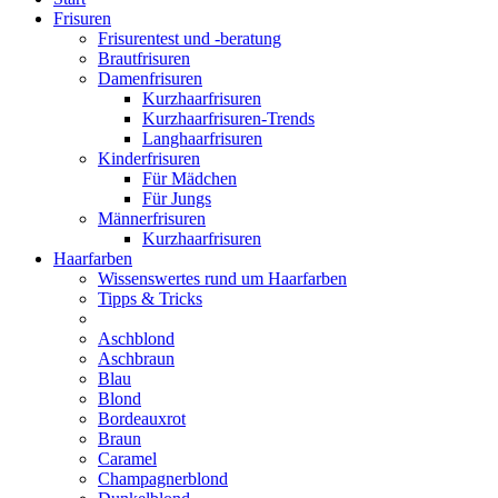
Frisuren
Frisurentest und -beratung
Brautfrisuren
Damenfrisuren
Kurzhaarfrisuren
Kurzhaarfrisuren-Trends
Langhaarfrisuren
Kinderfrisuren
Für Mädchen
Für Jungs
Männerfrisuren
Kurzhaarfrisuren
Haarfarben
Wissenswertes rund um Haarfarben
Tipps & Tricks
Aschblond
Aschbraun
Blau
Blond
Bordeauxrot
Braun
Caramel
Champagnerblond