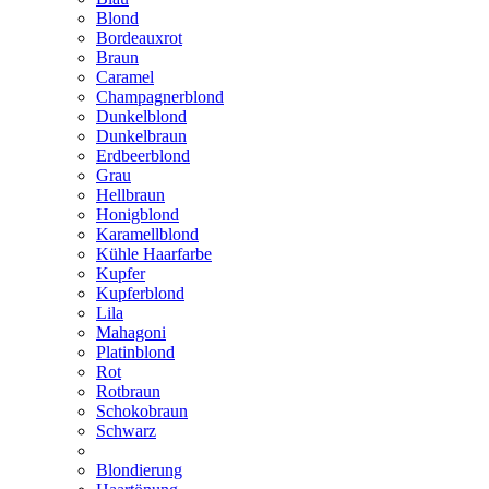
Blond
Bordeauxrot
Braun
Caramel
Champagnerblond
Dunkelblond
Dunkelbraun
Erdbeerblond
Grau
Hellbraun
Honigblond
Karamellblond
Kühle Haarfarbe
Kupfer
Kupferblond
Lila
Mahagoni
Platinblond
Rot
Rotbraun
Schokobraun
Schwarz
Blondierung