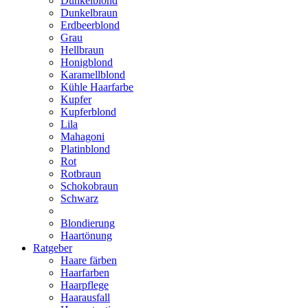
Dunkelblond
Dunkelbraun
Erdbeerblond
Grau
Hellbraun
Honigblond
Karamellblond
Kühle Haarfarbe
Kupfer
Kupferblond
Lila
Mahagoni
Platinblond
Rot
Rotbraun
Schokobraun
Schwarz
Blondierung
Haartönung
Ratgeber
Haare färben
Haarfarben
Haarpflege
Haarausfall