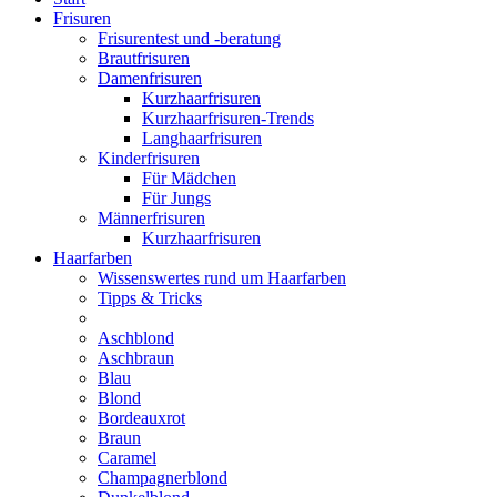
Frisuren
Frisurentest und -beratung
Brautfrisuren
Damenfrisuren
Kurzhaarfrisuren
Kurzhaarfrisuren-Trends
Langhaarfrisuren
Kinderfrisuren
Für Mädchen
Für Jungs
Männerfrisuren
Kurzhaarfrisuren
Haarfarben
Wissenswertes rund um Haarfarben
Tipps & Tricks
Aschblond
Aschbraun
Blau
Blond
Bordeauxrot
Braun
Caramel
Champagnerblond