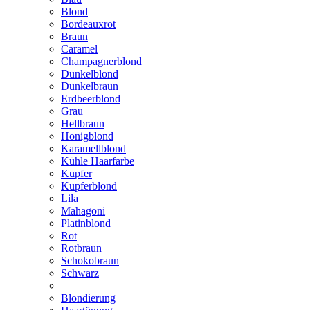
Blond
Bordeauxrot
Braun
Caramel
Champagnerblond
Dunkelblond
Dunkelbraun
Erdbeerblond
Grau
Hellbraun
Honigblond
Karamellblond
Kühle Haarfarbe
Kupfer
Kupferblond
Lila
Mahagoni
Platinblond
Rot
Rotbraun
Schokobraun
Schwarz
Blondierung