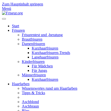
Zum Hauptinhalt springen
Menü
Start
Frisuren
Frisurentest und -beratung
Brautfrisuren
Damenfrisuren
Kurzhaarfrisuren
Kurzhaarfrisuren-Trends
Langhaarfrisuren
Kinderfrisuren
Für Mädchen
Für Jungs
Männerfrisuren
Kurzhaarfrisuren
Haarfarben
Wissenswertes rund um Haarfarben
Tipps & Tricks
Aschblond
Aschbraun
Blau