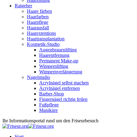
Haartönung
Ratgeber
Haare färben
Haarfarben
Haarpflege
Haarausfall
Haarextentions
Haartransplantation
Kosmetik-Studio
Augenbrauenlifting
Haarentfernung
Permanent Make-up
Wimpernlifting
Wimpernverlängerung
Nagelstudio
Acrylnägel selbst machen
Acrylnägel entfernen
Barber-Shop
Fingernägel richtig feilen
Fußpflege
Maniküre
Ihr Informationsportal rund um den Friseurbesuch
Start