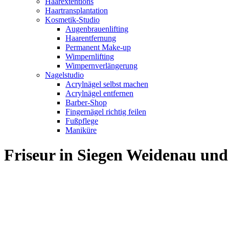
Haarextentions
Haartransplantation
Kosmetik-Studio
Augenbrauenlifting
Haarentfernung
Permanent Make-up
Wimpernlifting
Wimpernverlängerung
Nagelstudio
Acrylnägel selbst machen
Acrylnägel entfernen
Barber-Shop
Fingernägel richtig feilen
Fußpflege
Maniküre
Friseur in Siegen Weidenau u