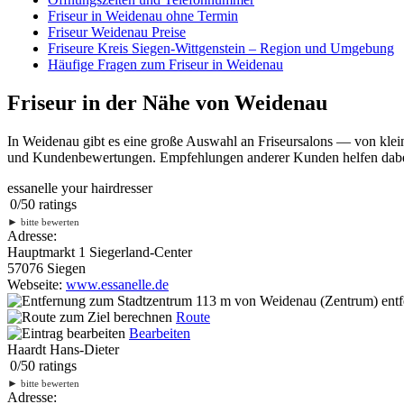
Friseur in Weidenau ohne Termin
Friseur Weidenau Preise
Friseure Kreis Siegen-Wittgenstein – Region und Umgebung
Häufige Fragen zum Friseur in Weidenau
Friseur in der Nähe von Weidenau
In Weidenau gibt es eine große Auswahl an Friseursalons — von klei
und Kundenbewertungen. Empfehlungen anderer Kunden helfen dabei, 
essanelle your hairdresser
0
/
5
0
ratings
►
bitte bewerten
Adresse:
Hauptmarkt 1 Siegerland-Center
57076 Siegen
Webseite:
www.essanelle.de
113 m
von Weidenau (Zentrum) entf
Route
Bearbeiten
Haardt Hans-Dieter
0
/
5
0
ratings
►
bitte bewerten
Adresse: