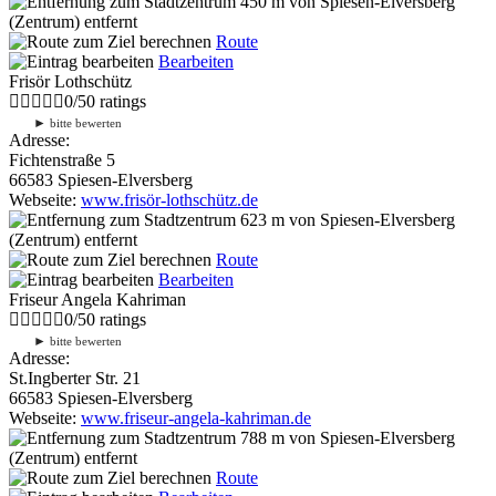
450 m
von Spiesen-Elversberg
(Zentrum) entfernt
Route
Bearbeiten
Frisör Lothschütz
0
/
5
0
ratings
►
bitte bewerten
Adresse:
Fichtenstraße 5
66583 Spiesen-Elversberg
Webseite:
www.frisör-lothschütz.de
623 m
von Spiesen-Elversberg
(Zentrum) entfernt
Route
Bearbeiten
Friseur Angela Kahriman
0
/
5
0
ratings
►
bitte bewerten
Adresse:
St.Ingberter Str. 21
66583 Spiesen-Elversberg
Webseite:
www.friseur-angela-kahriman.de
788 m
von Spiesen-Elversberg
(Zentrum) entfernt
Route