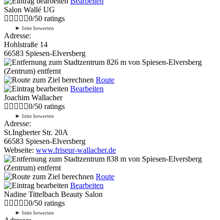
Bearbeiten
Salon Wallé UG
0
/
5
0
ratings
►
bitte bewerten
Adresse:
Hohlstraße 14
66583 Spiesen-Elversberg
826 m
von Spiesen-Elversberg
(Zentrum) entfernt
Route
Bearbeiten
Joachim Wallacher
0
/
5
0
ratings
►
bitte bewerten
Adresse:
St.Ingberter Str. 20A
66583 Spiesen-Elversberg
Webseite:
www.friseur-wallacher.de
838 m
von Spiesen-Elversberg
(Zentrum) entfernt
Route
Bearbeiten
Nadine Tittelbach Beauty Salon
0
/
5
0
ratings
►
bitte bewerten