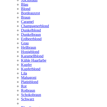
Aschbraun
Blau
Blond
Bordeauxrot
Braun
Caramel
Champagnerblond
Dunkelblond
Dunkelbraun
Erdbeerblond
Grau
Hellbraun
Honigblond
Karamellblond
Kühle Haarfarbe
Kupfer
Kupferblond
Lila
Mahagoni
Platinblond
Rot
Rotbraun
Schokobraun
Schwarz