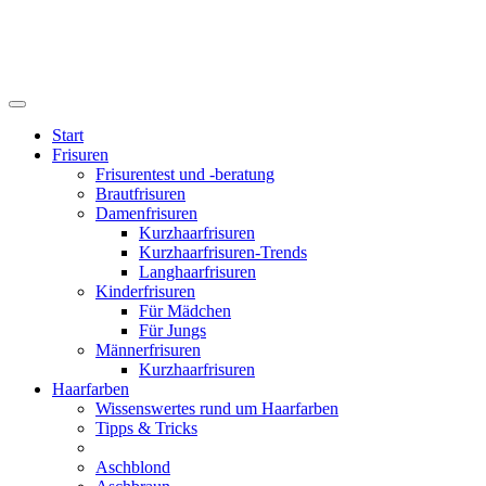
Start
Frisuren
Frisurentest und -beratung
Brautfrisuren
Damenfrisuren
Kurzhaarfrisuren
Kurzhaarfrisuren-Trends
Langhaarfrisuren
Kinderfrisuren
Für Mädchen
Für Jungs
Männerfrisuren
Kurzhaarfrisuren
Haarfarben
Wissenswertes rund um Haarfarben
Tipps & Tricks
Aschblond