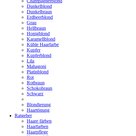
Champagnerblond
Dunkelblond
Dunkelbraun
Erdbeerblond
Grau
Hellbraun
Honigblond
Karamellblond
Kühle Haarfarbe
Kupfer
Kupferblond
Lila
Mahagoni
Platinblond
Rot
Rotbraun
Schokobraun
Schwarz
Blondierung
Haartönung
Ratgeber
Haare färben
Haarfarben
Haarpflege