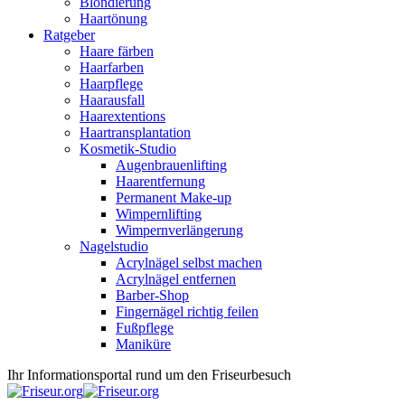
Blondierung
Haartönung
Ratgeber
Haare färben
Haarfarben
Haarpflege
Haarausfall
Haarextentions
Haartransplantation
Kosmetik-Studio
Augenbrauenlifting
Haarentfernung
Permanent Make-up
Wimpernlifting
Wimpernverlängerung
Nagelstudio
Acrylnägel selbst machen
Acrylnägel entfernen
Barber-Shop
Fingernägel richtig feilen
Fußpflege
Maniküre
Ihr Informationsportal rund um den Friseurbesuch