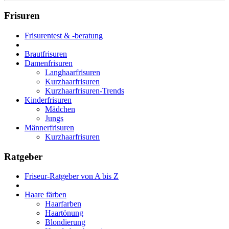
Frisuren
Frisurentest & -beratung
Brautfrisuren
Damenfrisuren
Langhaarfrisuren
Kurzhaarfrisuren
Kurzhaarfrisuren-Trends
Kinderfrisuren
Mädchen
Jungs
Männerfrisuren
Kurzhaarfrisuren
Ratgeber
Friseur-Ratgeber von A bis Z
Haare färben
Haarfarben
Haartönung
Blondierung