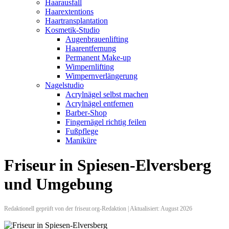
Haarausfall
Haarextentions
Haartransplantation
Kosmetik-Studio
Augenbrauenlifting
Haarentfernung
Permanent Make-up
Wimpernlifting
Wimpernverlängerung
Nagelstudio
Acrylnägel selbst machen
Acrylnägel entfernen
Barber-Shop
Fingernägel richtig feilen
Fußpflege
Maniküre
Friseur in Spiesen-Elversberg
und Umgebung
Redaktionell geprüft von der friseur.org-Redaktion | Aktualisiert: August 2026