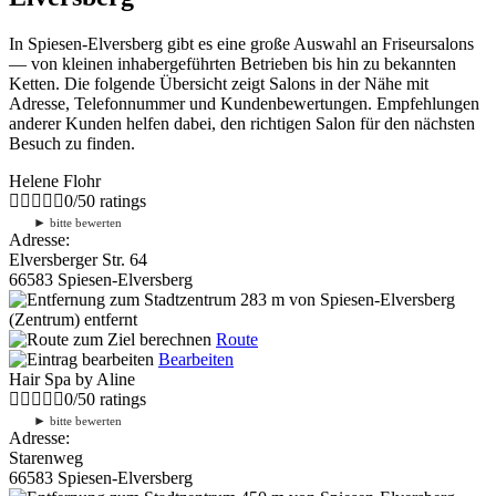
In Spiesen-Elversberg gibt es eine große Auswahl an Friseursalons
— von kleinen inhabergeführten Betrieben bis hin zu bekannten
Ketten. Die folgende Übersicht zeigt Salons in der Nähe mit
Adresse, Telefonnummer und Kundenbewertungen. Empfehlungen
anderer Kunden helfen dabei, den richtigen Salon für den nächsten
Besuch zu finden.
Helene Flohr
0
/
5
0
ratings
►
bitte bewerten
Adresse:
Elversberger Str. 64
66583 Spiesen-Elversberg
283 m
von Spiesen-Elversberg
(Zentrum) entfernt
Route
Bearbeiten
Hair Spa by Aline
0
/
5
0
ratings
►
bitte bewerten
Adresse:
Starenweg
66583 Spiesen-Elversberg