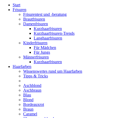
Start
Frisuren
Frisurentest und -beratung
Brautfrisuren
Damenfrisuren
Kurzhaarfrisuren
Kurzhaarfrisuren-Trends
Langhaarfrisuren
Kinderfrisuren
Für Mädchen
Für Jungs
Männerfrisuren
Kurzhaarfrisuren
Haarfarben
Wissenswertes rund um Haarfarben
Tipps & Tricks
Aschblond
Aschbraun
Blau
Blond
Bordeauxrot
Braun
Caramel