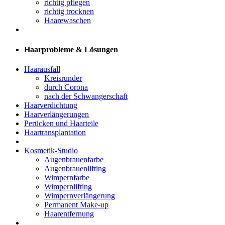
richtig pflegen
richtig trocknen
Haarewaschen
Haarprobleme & Lösungen
Haarausfall
Kreisrunder
durch Corona
nach der Schwangerschaft
Haarverdichtung
Haarverlängerungen
Perücken und Haarteile
Haartransplantation
Kosmetik-Studio
Augenbrauenfarbe
Augenbrauenlifting
Wimpernfarbe
Wimpernlifting
Wimpernverlängerung
Permanent Make-up
Haarentfernung