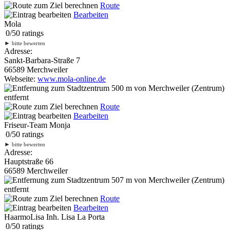
Route
Bearbeiten
Mola
0
/
5
0
ratings
►
bitte bewerten
Adresse:
Sankt-Barbara-Straße 7
66589 Merchweiler
Webseite:
www.mola-online.de
500 m
von Merchweiler (Zentrum)
entfernt
Route
Bearbeiten
Friseur-Team Monja
0
/
5
0
ratings
►
bitte bewerten
Adresse:
Hauptstraße 66
66589 Merchweiler
507 m
von Merchweiler (Zentrum)
entfernt
Route
Bearbeiten
HaarmoLisa Inh. Lisa La Porta
0
/
5
0
ratings