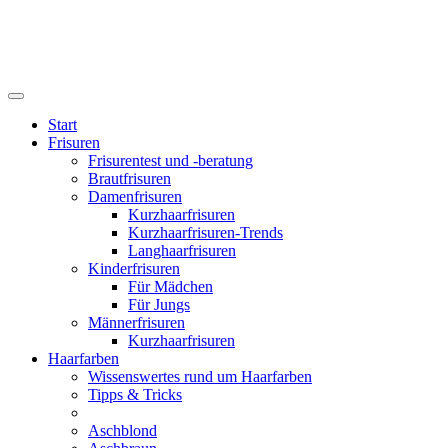
Start
Frisuren
Frisurentest und -beratung
Brautfrisuren
Damenfrisuren
Kurzhaarfrisuren
Kurzhaarfrisuren-Trends
Langhaarfrisuren
Kinderfrisuren
Für Mädchen
Für Jungs
Männerfrisuren
Kurzhaarfrisuren
Haarfarben
Wissenswertes rund um Haarfarben
Tipps & Tricks
Aschblond