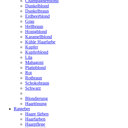
Champagnerblond
Dunkelblond
Dunkelbraun
Erdbeerblond
Grau
Hellbraun
Honigblond
Karamellblond
Kühle Haarfarbe
Kupfer
Kupferblond
Lila
Mahagoni
Platinblond
Rot
Rotbraun
Schokobraun
Schwarz
Blondierung
Haartönung
Ratgeber
Haare färben
Haarfarben
Haarpflege