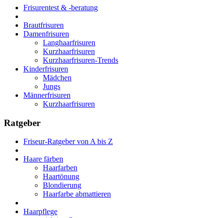
Frisurentest & -beratung
Brautfrisuren
Damenfrisuren
Langhaarfrisuren
Kurzhaarfrisuren
Kurzhaarfrisuren-Trends
Kinderfrisuren
Mädchen
Jungs
Männerfrisuren
Kurzhaarfrisuren
Ratgeber
Friseur-Ratgeber von A bis Z
Haare färben
Haarfarben
Haartönung
Blondierung
Haarfarbe abmattieren
Haarpflege