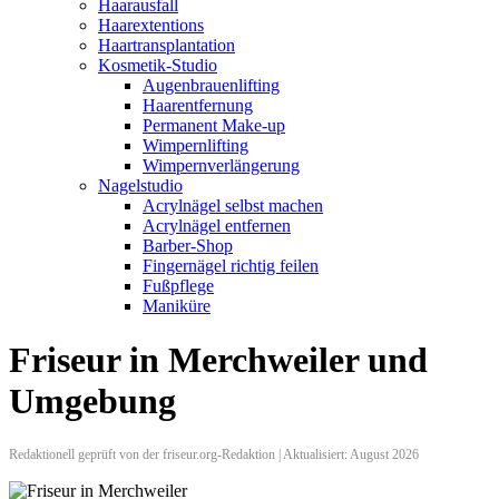
Haarausfall
Haarextentions
Haartransplantation
Kosmetik-Studio
Augenbrauenlifting
Haarentfernung
Permanent Make-up
Wimpernlifting
Wimpernverlängerung
Nagelstudio
Acrylnägel selbst machen
Acrylnägel entfernen
Barber-Shop
Fingernägel richtig feilen
Fußpflege
Maniküre
Friseur in Merchweiler und
Umgebung
Redaktionell geprüft von der friseur.org-Redaktion | Aktualisiert: August 2026