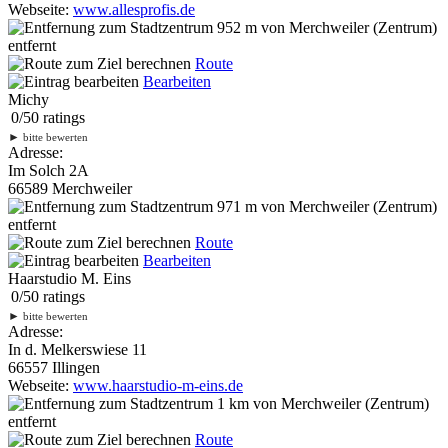
Webseite:
www.allesprofis.de
952 m
von Merchweiler (Zentrum)
entfernt
Route
Bearbeiten
Michy
0
/
5
0
ratings
►
bitte bewerten
Adresse:
Im Solch 2A
66589 Merchweiler
971 m
von Merchweiler (Zentrum)
entfernt
Route
Bearbeiten
Haarstudio M. Eins
0
/
5
0
ratings
►
bitte bewerten
Adresse:
In d. Melkerswiese 11
66557 Illingen
Webseite:
www.haarstudio-m-eins.de
1 km
von Merchweiler (Zentrum)
entfernt
Route