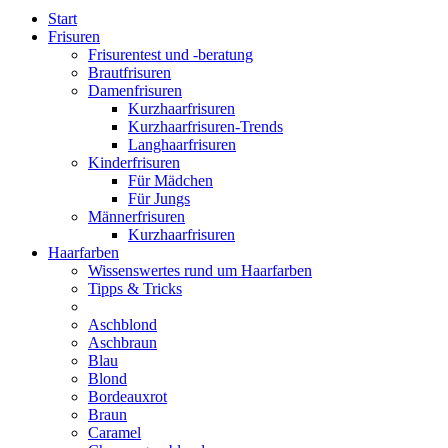
Start
Frisuren
Frisurentest und -beratung
Brautfrisuren
Damenfrisuren
Kurzhaarfrisuren
Kurzhaarfrisuren-Trends
Langhaarfrisuren
Kinderfrisuren
Für Mädchen
Für Jungs
Männerfrisuren
Kurzhaarfrisuren
Haarfarben
Wissenswertes rund um Haarfarben
Tipps & Tricks
Aschblond
Aschbraun
Blau
Blond
Bordeauxrot
Braun
Caramel