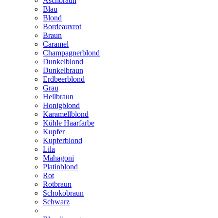
Aschbraun
Blau
Blond
Bordeauxrot
Braun
Caramel
Champagnerblond
Dunkelblond
Dunkelbraun
Erdbeerblond
Grau
Hellbraun
Honigblond
Karamellblond
Kühle Haarfarbe
Kupfer
Kupferblond
Lila
Mahagoni
Platinblond
Rot
Rotbraun
Schokobraun
Schwarz