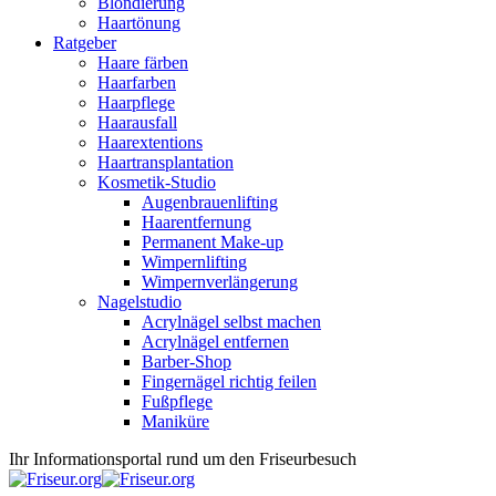
Blondierung
Haartönung
Ratgeber
Haare färben
Haarfarben
Haarpflege
Haarausfall
Haarextentions
Haartransplantation
Kosmetik-Studio
Augenbrauenlifting
Haarentfernung
Permanent Make-up
Wimpernlifting
Wimpernverlängerung
Nagelstudio
Acrylnägel selbst machen
Acrylnägel entfernen
Barber-Shop
Fingernägel richtig feilen
Fußpflege
Maniküre
Ihr Informationsportal rund um den Friseurbesuch