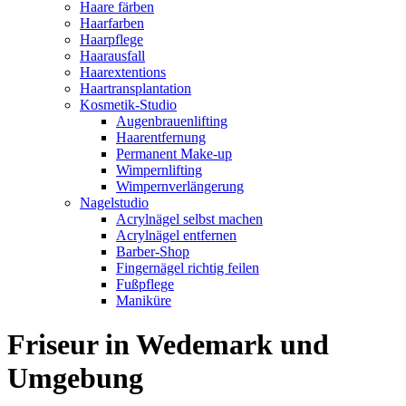
Haare färben
Haarfarben
Haarpflege
Haarausfall
Haarextentions
Haartransplantation
Kosmetik-Studio
Augenbrauenlifting
Haarentfernung
Permanent Make-up
Wimpernlifting
Wimpernverlängerung
Nagelstudio
Acrylnägel selbst machen
Acrylnägel entfernen
Barber-Shop
Fingernägel richtig feilen
Fußpflege
Maniküre
Friseur in Wedemark und
Umgebung