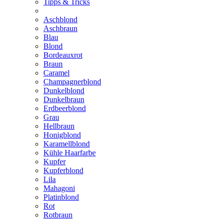
Tipps & Tricks
Aschblond
Aschbraun
Blau
Blond
Bordeauxrot
Braun
Caramel
Champagnerblond
Dunkelblond
Dunkelbraun
Erdbeerblond
Grau
Hellbraun
Honigblond
Karamellblond
Kühle Haarfarbe
Kupfer
Kupferblond
Lila
Mahagoni
Platinblond
Rot
Rotbraun