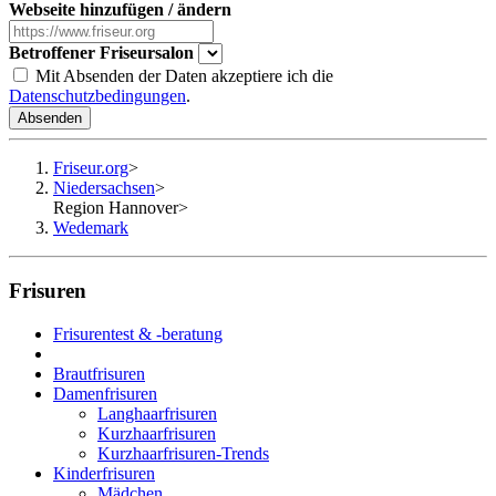
Webseite hinzufügen / ändern
Betroffener Friseursalon
Mit Absenden der Daten akzeptiere ich die
Datenschutzbedingungen
.
Absenden
Friseur.org
>
Niedersachsen
>
Region Hannover
>
Wedemark
Frisuren
Frisurentest & -beratung
Brautfrisuren
Damenfrisuren
Langhaarfrisuren
Kurzhaarfrisuren
Kurzhaarfrisuren-Trends
Kinderfrisuren
Mädchen