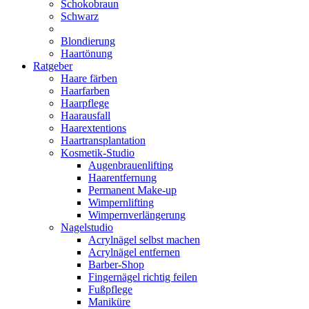
Schokobraun
Schwarz
Blondierung
Haartönung
Ratgeber
Haare färben
Haarfarben
Haarpflege
Haarausfall
Haarextentions
Haartransplantation
Kosmetik-Studio
Augenbrauenlifting
Haarentfernung
Permanent Make-up
Wimpernlifting
Wimpernverlängerung
Nagelstudio
Acrylnägel selbst machen
Acrylnägel entfernen
Barber-Shop
Fingernägel richtig feilen
Fußpflege
Maniküre