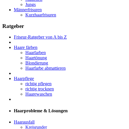
Jungs
Männerfrisuren
Kurzhaarfrisuren
Ratgeber
Friseur-Ratgeber von A bis Z
Haare färben
Haarfarben
Haartönung
Blondierung
Haarfarbe abmattieren
Haarpflege
richtig pflegen
richtig trocknen
Haarewaschen
Haarprobleme & Lösungen
Haarausfall
Kreisrunder