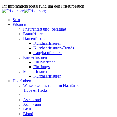
Ihr Informationsportal rund um den Friseurbesuch
Start
Frisuren
Frisurentest und -beratung
Brautfrisuren
Damenfrisuren
Kurzhaarfrisuren
Kurzhaarfrisuren-Trends
Langhaarfrisuren
Kinderfrisuren
Für Mädchen
Für Jungs
Männerfrisuren
Kurzhaarfrisuren
Haarfarben
Wissenswertes rund um Haarfarben
Tipps & Tricks
Aschblond
Aschbraun
Blau
Blond