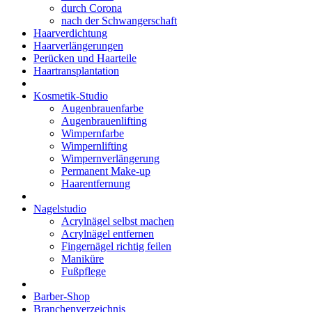
durch Corona
nach der Schwangerschaft
Haarverdichtung
Haarverlängerungen
Perücken und Haarteile
Haartransplantation
Kosmetik-Studio
Augenbrauenfarbe
Augenbrauenlifting
Wimpernfarbe
Wimpernlifting
Wimpernverlängerung
Permanent Make-up
Haarentfernung
Nagelstudio
Acrylnägel selbst machen
Acrylnägel entfernen
Fingernägel richtig feilen
Maniküre
Fußpflege
Barber-Shop
Branchenverzeichnis