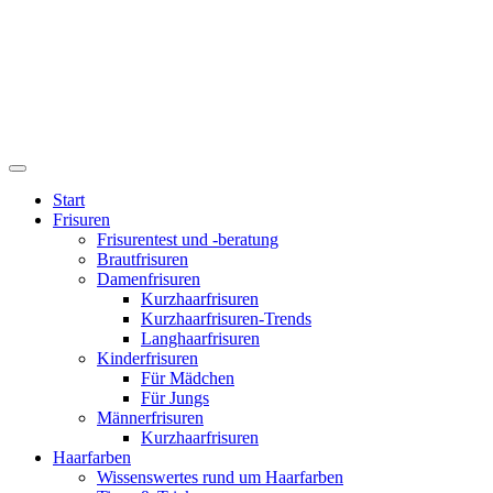
Start
Frisuren
Frisurentest und -beratung
Brautfrisuren
Damenfrisuren
Kurzhaarfrisuren
Kurzhaarfrisuren-Trends
Langhaarfrisuren
Kinderfrisuren
Für Mädchen
Für Jungs
Männerfrisuren
Kurzhaarfrisuren
Haarfarben
Wissenswertes rund um Haarfarben