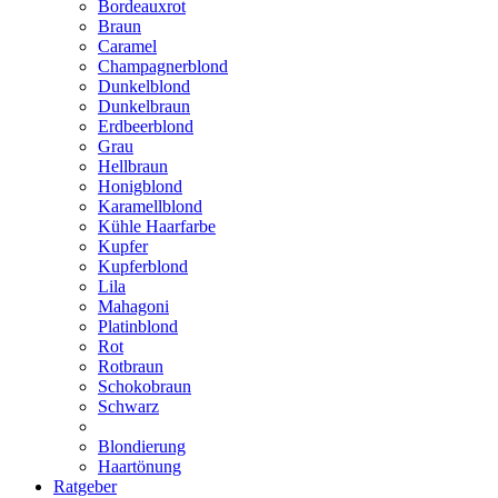
Bordeauxrot
Braun
Caramel
Champagnerblond
Dunkelblond
Dunkelbraun
Erdbeerblond
Grau
Hellbraun
Honigblond
Karamellblond
Kühle Haarfarbe
Kupfer
Kupferblond
Lila
Mahagoni
Platinblond
Rot
Rotbraun
Schokobraun
Schwarz
Blondierung
Haartönung
Ratgeber