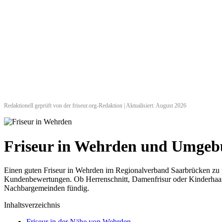
Redaktionell geprüft von der friseur.org-Redaktion | Aktualisiert: August 2026
Friseur in Wehrden und Umge
Einen guten Friseur in Wehrden im Regionalverband Saarbrücken zu fi
Kundenbewertungen. Ob Herrenschnitt, Damenfrisur oder Kinderhaarsch
Nachbargemeinden fündig.
Inhaltsverzeichnis
Friseur in der Nähe von Wehrden