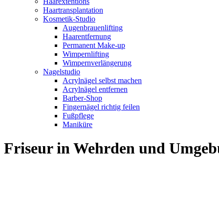
Haarextentions
Haartransplantation
Kosmetik-Studio
Augenbrauenlifting
Haarentfernung
Permanent Make-up
Wimpernlifting
Wimpernverlängerung
Nagelstudio
Acrylnägel selbst machen
Acrylnägel entfernen
Barber-Shop
Fingernägel richtig feilen
Fußpflege
Maniküre
Friseur in Wehrden und Umge