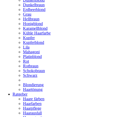
Dunkelblond
Dunkelbraun
Erdbeerblond
Grau
Hellbraun
Honigblond
Karamellblond
Kühle Haarfarbe
Kupfer
Kupferblond
Lila
Mahagoni
Platinblond
Rot
Rotbraun
Schokobraun
Schwarz
Blondierung
Haartönung
Ratgeber
Haare färben
Haarfarben
Haarpflege
Haarausfall