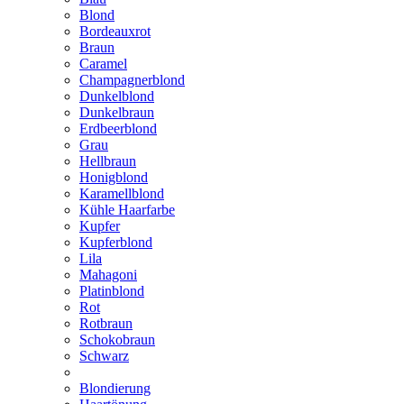
Blond
Bordeauxrot
Braun
Caramel
Champagnerblond
Dunkelblond
Dunkelbraun
Erdbeerblond
Grau
Hellbraun
Honigblond
Karamellblond
Kühle Haarfarbe
Kupfer
Kupferblond
Lila
Mahagoni
Platinblond
Rot
Rotbraun
Schokobraun
Schwarz
Blondierung