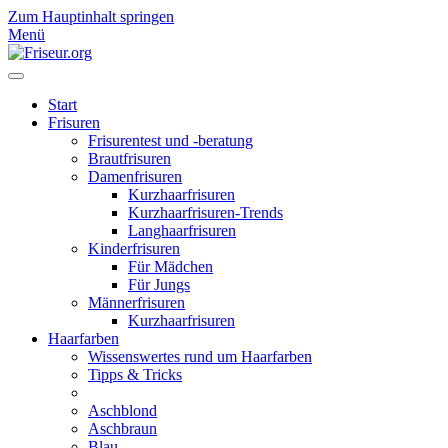
Zum Hauptinhalt springen
Menü
Start
Frisuren
Frisurentest und -beratung
Brautfrisuren
Damenfrisuren
Kurzhaarfrisuren
Kurzhaarfrisuren-Trends
Langhaarfrisuren
Kinderfrisuren
Für Mädchen
Für Jungs
Männerfrisuren
Kurzhaarfrisuren
Haarfarben
Wissenswertes rund um Haarfarben
Tipps & Tricks
Aschblond
Aschbraun
Blau