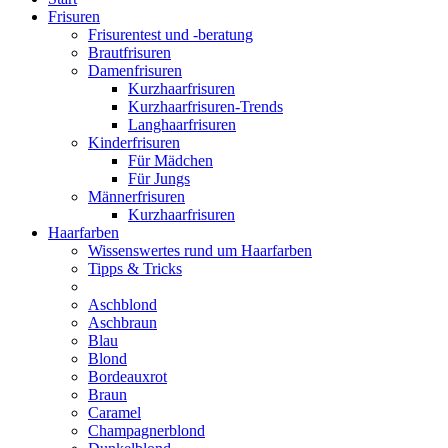
Frisuren
Frisurentest und -beratung
Brautfrisuren
Damenfrisuren
Kurzhaarfrisuren
Kurzhaarfrisuren-Trends
Langhaarfrisuren
Kinderfrisuren
Für Mädchen
Für Jungs
Männerfrisuren
Kurzhaarfrisuren
Haarfarben
Wissenswertes rund um Haarfarben
Tipps & Tricks
Aschblond
Aschbraun
Blau
Blond
Bordeauxrot
Braun
Caramel
Champagnerblond