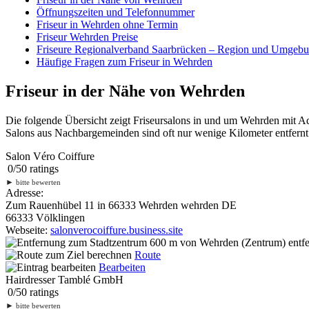
Öffnungszeiten und Telefonnummer
Friseur in Wehrden ohne Termin
Friseur Wehrden Preise
Friseure Regionalverband Saarbrücken – Region und Umgeb
Häufige Fragen zum Friseur in Wehrden
Friseur in der Nähe von Wehrden
Die folgende Übersicht zeigt Friseursalons in und um Wehrden mit A
Salons aus Nachbargemeinden sind oft nur wenige Kilometer entfernt.
Salon Véro Coiffure
0
/
5
0
ratings
►
bitte bewerten
Adresse:
Zum Rauenhübel 11 in 66333 Wehrden wehrden DE
66333 Völklingen
Webseite:
salonverocoiffure.business.site
600 m
von Wehrden (Zentrum) entfe
Route
Bearbeiten
Hairdresser Tamblé GmbH
0
/
5
0
ratings
►
bitte bewerten