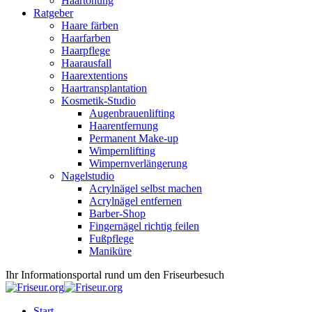
Haartönung
Ratgeber
Haare färben
Haarfarben
Haarpflege
Haarausfall
Haarextentions
Haartransplantation
Kosmetik-Studio
Augenbrauenlifting
Haarentfernung
Permanent Make-up
Wimpernlifting
Wimpernverlängerung
Nagelstudio
Acrylnägel selbst machen
Acrylnägel entfernen
Barber-Shop
Fingernägel richtig feilen
Fußpflege
Maniküre
Ihr Informationsportal rund um den Friseurbesuch
Start