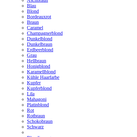
Aschbraun
Blau
Blond
Bordeauxrot
Braun
Caramel
Champagnerblond
Dunkelblond
Dunkelbraun
Erdbeerblond
Grau
Hellbraun
Honigblond
Karamellblond
Kühle Haarfarbe
Kupfer
Kupferblond
Lila
Mahagoni
Platinblond
Rot
Rotbraun
Schokobraun
Schwarz