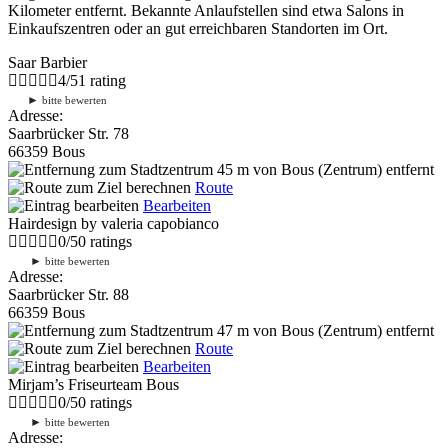
Kilometer entfernt. Bekannte Anlaufstellen sind etwa Salons in
Einkaufszentren oder an gut erreichbaren Standorten im Ort.
Saar Barbier
4
/
5
1
rating
►
bitte bewerten
Adresse:
Saarbrücker Str. 78
66359 Bous
45 m
von Bous (Zentrum) entfernt
Route
Bearbeiten
Hairdesign by valeria capobianco
0
/
5
0
ratings
►
bitte bewerten
Adresse:
Saarbrücker Str. 88
66359 Bous
47 m
von Bous (Zentrum) entfernt
Route
Bearbeiten
Mirjam’s Friseurteam Bous
0
/
5
0
ratings
►
bitte bewerten
Adresse: