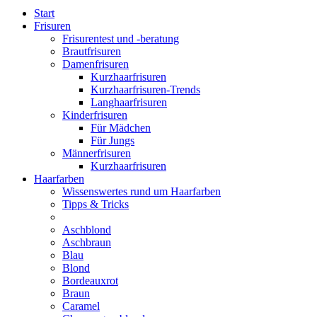
Start
Frisuren
Frisurentest und -beratung
Brautfrisuren
Damenfrisuren
Kurzhaarfrisuren
Kurzhaarfrisuren-Trends
Langhaarfrisuren
Kinderfrisuren
Für Mädchen
Für Jungs
Männerfrisuren
Kurzhaarfrisuren
Haarfarben
Wissenswertes rund um Haarfarben
Tipps & Tricks
Aschblond
Aschbraun
Blau
Blond
Bordeauxrot
Braun
Caramel