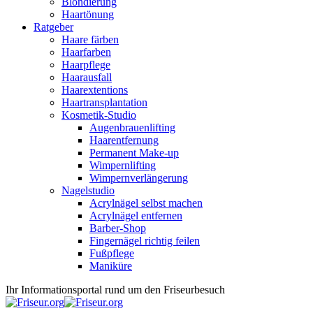
Blondierung
Haartönung
Ratgeber
Haare färben
Haarfarben
Haarpflege
Haarausfall
Haarextentions
Haartransplantation
Kosmetik-Studio
Augenbrauenlifting
Haarentfernung
Permanent Make-up
Wimpernlifting
Wimpernverlängerung
Nagelstudio
Acrylnägel selbst machen
Acrylnägel entfernen
Barber-Shop
Fingernägel richtig feilen
Fußpflege
Maniküre
Ihr Informationsportal rund um den Friseurbesuch