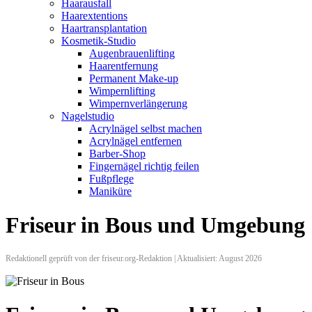
Haarausfall
Haarextentions
Haartransplantation
Kosmetik-Studio
Augenbrauenlifting
Haarentfernung
Permanent Make-up
Wimpernlifting
Wimpernverlängerung
Nagelstudio
Acrylnägel selbst machen
Acrylnägel entfernen
Barber-Shop
Fingernägel richtig feilen
Fußpflege
Maniküre
Friseur in Bous und Umgebung
Redaktionell geprüft von der friseur.org-Redaktion | Aktualisiert: August 2026