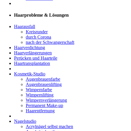
Haarprobleme & Lösungen
Haarausfall
Kreisrunder
durch Corona
nach der Schwangerschaft
Haarverdichtung
Haarverlängerungen
Perücken und Haarteile
Haartransplantation
Kosmetik-Studio
Augenbrauenfarbe
Augenbrauenlifting
Wimpernfarbe
Wimpernlifting
Wimpernverlängerung
Permanent Make-up
Haarentfernung
Nagelstudio
Acrylnägel selbst machen