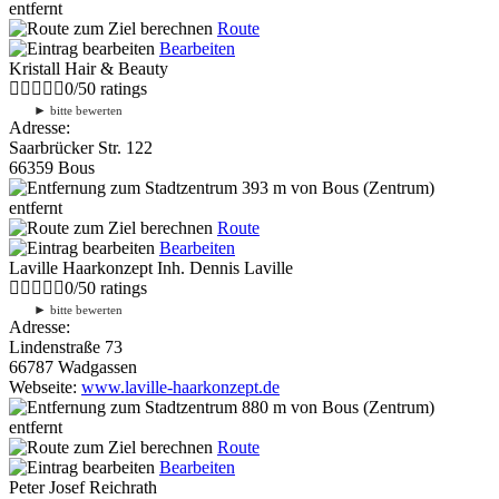
entfernt
Route
Bearbeiten
Kristall Hair & Beauty
0
/
5
0
ratings
►
bitte bewerten
Adresse:
Saarbrücker Str. 122
66359 Bous
393 m
von Bous (Zentrum)
entfernt
Route
Bearbeiten
Laville Haarkonzept Inh. Dennis Laville
0
/
5
0
ratings
►
bitte bewerten
Adresse:
Lindenstraße 73
66787 Wadgassen
Webseite:
www.laville-haarkonzept.de
880 m
von Bous (Zentrum)
entfernt
Route
Bearbeiten
Peter Josef Reichrath