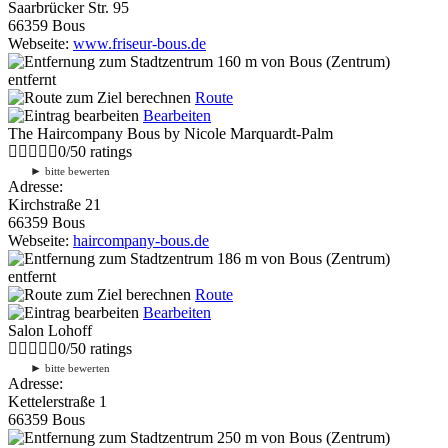
Saarbrücker Str. 95
66359 Bous
Webseite:
www.friseur-bous.de
160 m
von Bous (Zentrum)
entfernt
Route
Bearbeiten
The Haircompany Bous by Nicole Marquardt-Palm
0
/
5
0
ratings
►
bitte bewerten
Adresse:
Kirchstraße 21
66359 Bous
Webseite:
haircompany-bous.de
186 m
von Bous (Zentrum)
entfernt
Route
Bearbeiten
Salon Lohoff
0
/
5
0
ratings
►
bitte bewerten
Adresse:
Kettelerstraße 1
66359 Bous
250 m
von Bous (Zentrum)