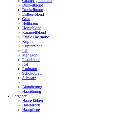
Champagnerblond
Dunkelblond
Dunkelbraun
Erdbeerblond
Grau
Hellbraun
Honigblond
Karamellblond
Kühle Haarfarbe
Kupfer
Kupferblond
Lila
Mahagoni
Platinblond
Rot
Rotbraun
Schokobraun
Schwarz
Blondierung
Haartönung
Ratgeber
Haare färben
Haarfarben
Haarpflege