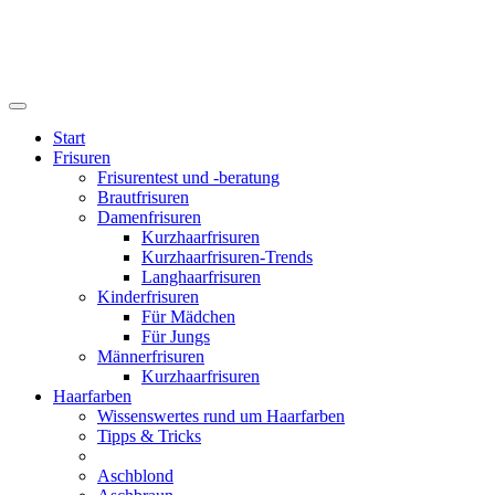
Start
Frisuren
Frisurentest und -beratung
Brautfrisuren
Damenfrisuren
Kurzhaarfrisuren
Kurzhaarfrisuren-Trends
Langhaarfrisuren
Kinderfrisuren
Für Mädchen
Für Jungs
Männerfrisuren
Kurzhaarfrisuren
Haarfarben
Wissenswertes rund um Haarfarben
Tipps & Tricks
Aschblond