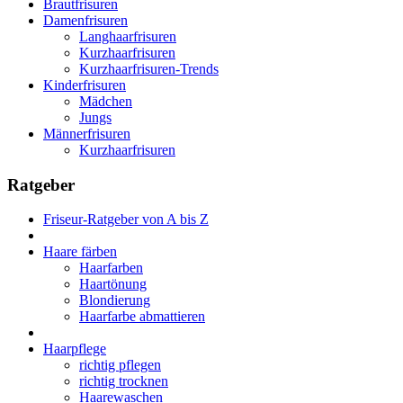
Brautfrisuren
Damenfrisuren
Langhaarfrisuren
Kurzhaarfrisuren
Kurzhaarfrisuren-Trends
Kinderfrisuren
Mädchen
Jungs
Männerfrisuren
Kurzhaarfrisuren
Ratgeber
Friseur-Ratgeber von A bis Z
Haare färben
Haarfarben
Haartönung
Blondierung
Haarfarbe abmattieren
Haarpflege
richtig pflegen
richtig trocknen
Haarewaschen