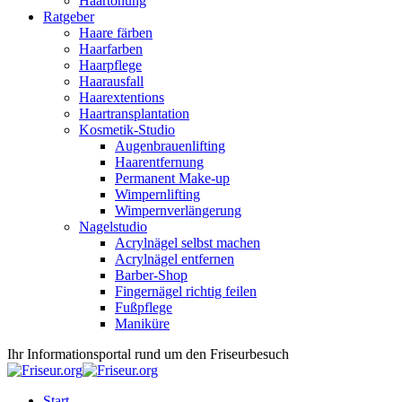
Haartönung
Ratgeber
Haare färben
Haarfarben
Haarpflege
Haarausfall
Haarextentions
Haartransplantation
Kosmetik-Studio
Augenbrauenlifting
Haarentfernung
Permanent Make-up
Wimpernlifting
Wimpernverlängerung
Nagelstudio
Acrylnägel selbst machen
Acrylnägel entfernen
Barber-Shop
Fingernägel richtig feilen
Fußpflege
Maniküre
Ihr Informationsportal rund um den Friseurbesuch
Start