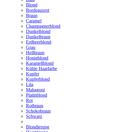
Blond
Bordeauxrot
Braun
Caramel
Champagnerblond
Dunkelblond
Dunkelbraun
Erdbeerblond
Grau
Hellbraun
Honigblond
Karamellblond
Kühle Haarfarbe
Kupfer
Kupferblond
Lila
Mahagoni
Platinblond
Rot
Rotbraun
Schokobraun
Schwarz
Blondierung