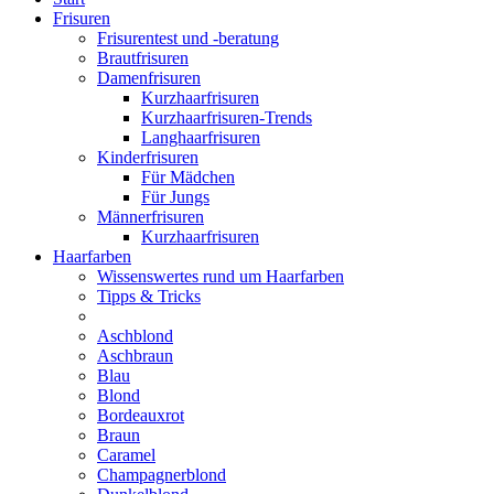
Frisuren
Frisurentest und -beratung
Brautfrisuren
Damenfrisuren
Kurzhaarfrisuren
Kurzhaarfrisuren-Trends
Langhaarfrisuren
Kinderfrisuren
Für Mädchen
Für Jungs
Männerfrisuren
Kurzhaarfrisuren
Haarfarben
Wissenswertes rund um Haarfarben
Tipps & Tricks
Aschblond
Aschbraun
Blau
Blond
Bordeauxrot
Braun
Caramel
Champagnerblond