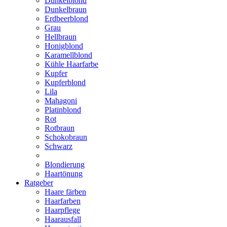
Dunkelblond
Dunkelbraun
Erdbeerblond
Grau
Hellbraun
Honigblond
Karamellblond
Kühle Haarfarbe
Kupfer
Kupferblond
Lila
Mahagoni
Platinblond
Rot
Rotbraun
Schokobraun
Schwarz
Blondierung
Haartönung
Ratgeber
Haare färben
Haarfarben
Haarpflege
Haarausfall