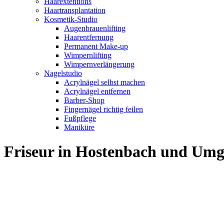
Haarextentions
Haartransplantation
Kosmetik-Studio
Augenbrauenlifting
Haarentfernung
Permanent Make-up
Wimpernlifting
Wimpernverlängerung
Nagelstudio
Acrylnägel selbst machen
Acrylnägel entfernen
Barber-Shop
Fingernägel richtig feilen
Fußpflege
Maniküre
Friseur in Hostenbach und Um