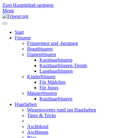
Zum Hauptinhalt springen
Menü
Start
Frisuren
Frisurentest und -beratung
Brautfrisuren
Damenfrisuren
Kurzhaarfrisuren
Kurzhaarfrisuren-Trends
Langhaarfrisuren
Kinderfrisuren
Für Mädchen
Für Jungs
Männerfrisuren
Kurzhaarfrisuren
Haarfarben
Wissenswertes rund um Haarfarben
Tipps & Tricks
Aschblond
Aschbraun
Blau