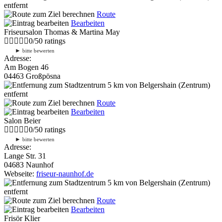
entfernt
Route
Bearbeiten
Friseursalon Thomas & Martina May
0
/
5
0
ratings
►
bitte bewerten
Adresse:
Am Bogen 46
04463 Großpösna
5 km
von Belgershain (Zentrum)
entfernt
Route
Bearbeiten
Salon Beier
0
/
5
0
ratings
►
bitte bewerten
Adresse:
Lange Str. 31
04683 Naunhof
Webseite:
friseur-naunhof.de
5 km
von Belgershain (Zentrum)
entfernt
Route
Bearbeiten
Frisör Klier