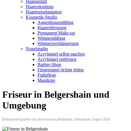
Haarausfall
Haarextentions
Haartransplantation
Kosmetik-Studio
Augenbrauenlifting
Haarentfernung
Permanent Make-up
Wimpernlifting
Wimpernverlängerung
Nagelstudio
Acrylnägel selbst machen
Acrylnägel entfernen
Barber-Shop
Fingernägel richtig feilen
Fußpflege
Maniküre
Friseur in Belgershain und
Umgebung
Redaktionell geprüft von der friseur.org-Redaktion | Aktualisiert: August 2026