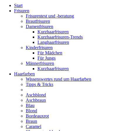
Start
Frisuren
Frisurentest und -beratung
Brautfrisuren
Damenfrisuren
Kurzhaarfrisuren
Kurzhaarfrisuren-Trends
Langhaarfrisuren
Kinderfrisuren
Für Mädchen
Für Jungs
Männerfrisuren
Kurzhaarfrisuren
Haarfarben
Wissenswertes rund um Haarfarben
Tipps & Tricks
Aschblond
Aschbraun
Blau
Blond
Bordeauxrot
Braun
Caramel