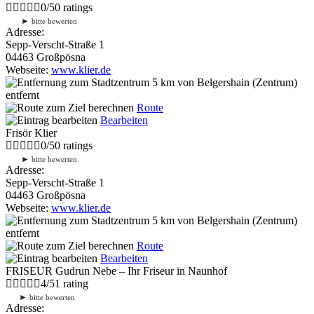
0
/
5
0
ratings
►
bitte bewerten
Adresse:
Sepp-Verscht-Straße 1
04463 Großpösna
Webseite:
www.klier.de
5 km
von Belgershain (Zentrum)
entfernt
Route
Bearbeiten
Frisör Klier
0
/
5
0
ratings
►
bitte bewerten
Adresse:
Sepp-Verscht-Straße 1
04463 Großpösna
Webseite:
www.klier.de
5 km
von Belgershain (Zentrum)
entfernt
Route
Bearbeiten
FRISEUR Gudrun Nebe – Ihr Friseur in Naunhof
4
/
5
1
rating
►
bitte bewerten
Adresse: