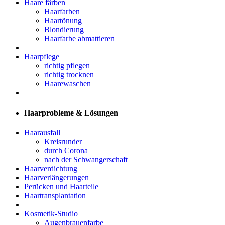
Haare färben
Haarfarben
Haartönung
Blondierung
Haarfarbe abmattieren
Haarpflege
richtig pflegen
richtig trocknen
Haarewaschen
Haarprobleme & Lösungen
Haarausfall
Kreisrunder
durch Corona
nach der Schwangerschaft
Haarverdichtung
Haarverlängerungen
Perücken und Haarteile
Haartransplantation
Kosmetik-Studio
Augenbrauenfarbe