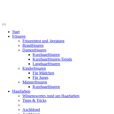
Start
Frisuren
Frisurentest und -beratung
Brautfrisuren
Damenfrisuren
Kurzhaarfrisuren
Kurzhaarfrisuren-Trends
Langhaarfrisuren
Kinderfrisuren
Für Mädchen
Für Jungs
Männerfrisuren
Kurzhaarfrisuren
Haarfarben
Wissenswertes rund um Haarfarben
Tipps & Tricks
Aschblond