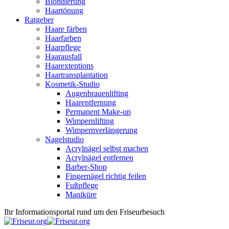
Blondierung
Haartönung
Ratgeber
Haare färben
Haarfarben
Haarpflege
Haarausfall
Haarextentions
Haartransplantation
Kosmetik-Studio
Augenbrauenlifting
Haarentfernung
Permanent Make-up
Wimpernlifting
Wimpernverlängerung
Nagelstudio
Acrylnägel selbst machen
Acrylnägel entfernen
Barber-Shop
Fingernägel richtig feilen
Fußpflege
Maniküre
Ihr Informationsportal rund um den Friseurbesuch