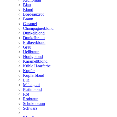
Aschbraun
Blau
Blond
Bordeauxrot
Braun
Caramel
Champagnerblond
Dunkelblond
Dunkelbraun
Erdbeerblond
Grau
Hellbraun
Honigblond
Karamellblond
Kühle Haarfarbe
Kupfer
Kupferblond
Lila
Mahagoni
Platinblond
Rot
Rotbraun
Schokobraun
Schwarz