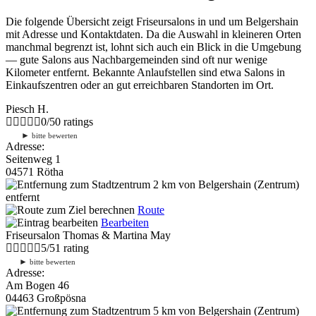
Die folgende Übersicht zeigt Friseursalons in und um Belgershain
mit Adresse und Kontaktdaten. Da die Auswahl in kleineren Orten
manchmal begrenzt ist, lohnt sich auch ein Blick in die Umgebung
— gute Salons aus Nachbargemeinden sind oft nur wenige
Kilometer entfernt. Bekannte Anlaufstellen sind etwa Salons in
Einkaufszentren oder an gut erreichbaren Standorten im Ort.
Piesch H.
0
/
5
0
ratings
►
bitte bewerten
Adresse:
Seitenweg 1
04571 Rötha
2 km
von Belgershain (Zentrum)
entfernt
Route
Bearbeiten
Friseursalon Thomas & Martina May
5
/
5
1
rating
►
bitte bewerten
Adresse:
Am Bogen 46
04463 Großpösna
5 km
von Belgershain (Zentrum)