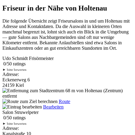
Friseur in der Nähe von Holtenau
Die folgende Übersicht zeigt Friseursalons in und um Holtenau mit
Adresse und Kontaktdaten. Da die Auswahl in kleineren Orten
manchmal begrenzt ist, lohnt sich auch ein Blick in die Umgebung
— gute Salons aus Nachbargemeinden sind oft nur wenige
Kilometer entfernt. Bekannte Anlaufstellen sind etwa Salons in
Einkaufszentren oder an gut erreichbaren Standorten im Ort.
Udo Schmidt Frisörmeister
0
/
5
0
ratings
►
bitte bewerten
Adresse:
Eckenerweg 6
24159 Kiel
68 m
von Holtenau (Zentrum)
entfernt
Route
Bearbeiten
Salon Struwelpeter
0
/
5
0
ratings
►
bitte bewerten
Adresse:
Kanalstraße 10