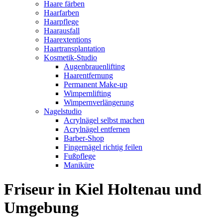
Haare färben
Haarfarben
Haarpflege
Haarausfall
Haarextentions
Haartransplantation
Kosmetik-Studio
Augenbrauenlifting
Haarentfernung
Permanent Make-up
Wimpernlifting
Wimpernverlängerung
Nagelstudio
Acrylnägel selbst machen
Acrylnägel entfernen
Barber-Shop
Fingernägel richtig feilen
Fußpflege
Maniküre
Friseur in Kiel Holtenau und
Umgebung