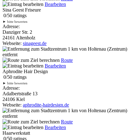
Bearbeiten
Sina Geest Friseure
0
/
5
0
ratings
►
bitte bewerten
Adresse:
Danziger Str. 2
24161 Altenholz
Webseite:
sinageest.de
1 km
von Holtenau (Zentrum)
entfernt
Route
Bearbeiten
Aphrodite Hair Design
0
/
5
0
ratings
►
bitte bewerten
Adresse:
Adalbertstraße 13
24106 Kiel
Webseite:
aphrodite-hairdesign.de
1 km
von Holtenau (Zentrum)
entfernt
Route
Bearbeiten
Haarwerkstatt
0
/
5
0
ratings