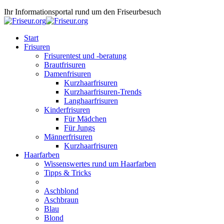
Ihr Informationsportal rund um den Friseurbesuch
Start
Frisuren
Frisurentest und -beratung
Brautfrisuren
Damenfrisuren
Kurzhaarfrisuren
Kurzhaarfrisuren-Trends
Langhaarfrisuren
Kinderfrisuren
Für Mädchen
Für Jungs
Männerfrisuren
Kurzhaarfrisuren
Haarfarben
Wissenswertes rund um Haarfarben
Tipps & Tricks
Aschblond
Aschbraun
Blau
Blond