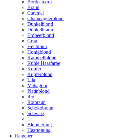
Bordeauxrot
Braun
Caramel
Champagnerblond
Dunkelblond
Dunkelbraun
Erdbeerblond
Grau
Hellbraun
Honigblond
Karamellblond
Kühle Haarfarbe
Kupfer
Kupferblond
Lila
Mahagoni
Platinblond
Rot
Rotbraun
Schokobraun
Schwarz
Blondierung
Haartönung
Ratgeber