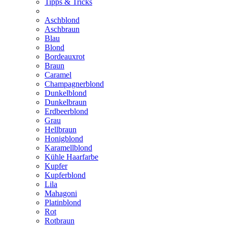
Tipps & Tricks
Aschblond
Aschbraun
Blau
Blond
Bordeauxrot
Braun
Caramel
Champagnerblond
Dunkelblond
Dunkelbraun
Erdbeerblond
Grau
Hellbraun
Honigblond
Karamellblond
Kühle Haarfarbe
Kupfer
Kupferblond
Lila
Mahagoni
Platinblond
Rot
Rotbraun