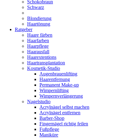
Schokobraun
Schwarz
Blondierung
Haartönung
Ratgeber
Haare färben
Haarfarben
Haarpflege
Haarausfall
Haarextentions
Haartransplantation
Kosmetik-Studio
Augenbrauenlifting
Haarentfernung
Permanent Make-up
Wimpernlifting
Wimpernverlängerung
Nagelstudio
Acrylnägel selbst machen
Acrylnägel entfernen
Barber-Shop
Fingernägel richtig feilen
Fußpflege
Maniküre