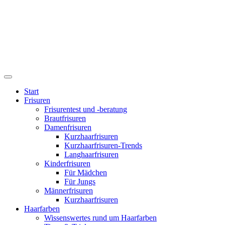
Start
Frisuren
Frisurentest und -beratung
Brautfrisuren
Damenfrisuren
Kurzhaarfrisuren
Kurzhaarfrisuren-Trends
Langhaarfrisuren
Kinderfrisuren
Für Mädchen
Für Jungs
Männerfrisuren
Kurzhaarfrisuren
Haarfarben
Wissenswertes rund um Haarfarben