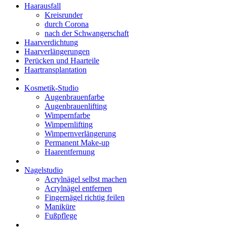
Haarausfall
Kreisrunder
durch Corona
nach der Schwangerschaft
Haarverdichtung
Haarverlängerungen
Perücken und Haarteile
Haartransplantation
Kosmetik-Studio
Augenbrauenfarbe
Augenbrauenlifting
Wimpernfarbe
Wimpernlifting
Wimpernverlängerung
Permanent Make-up
Haarentfernung
Nagelstudio
Acrylnägel selbst machen
Acrylnägel entfernen
Fingernägel richtig feilen
Maniküre
Fußpflege