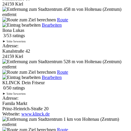
24159 Kiel
458 m
von Holtenau (Zentrum)
entfernt
Route
Bearbeiten
Ilona Lukas
3
/
5
3
ratings
►
bitte bewerten
Adresse:
Kanalstraße 42
24159 Kiel
528 m
von Holtenau (Zentrum)
entfernt
Route
Bearbeiten
KLINCK Dein Friseur
0
/
5
0
ratings
►
bitte bewerten
Adresse:
Famila Markt
Prinz-Heinrich-Straße 20
Webseite:
www.klinck.de
1 km
von Holtenau (Zentrum)
entfernt
Route