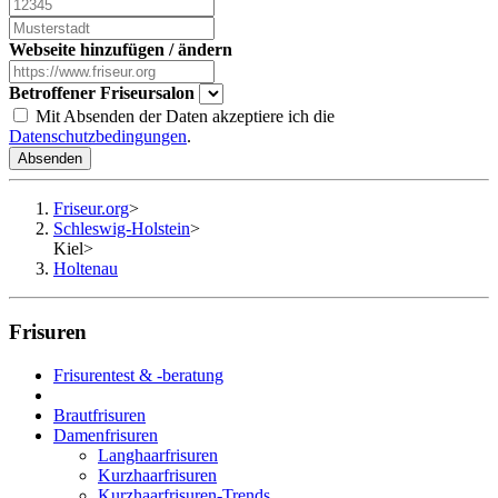
Webseite hinzufügen / ändern
Betroffener Friseursalon
Mit Absenden der Daten akzeptiere ich die
Datenschutzbedingungen
.
Absenden
Friseur.org
>
Schleswig-Holstein
>
Kiel
>
Holtenau
Frisuren
Frisurentest & -beratung
Brautfrisuren
Damenfrisuren
Langhaarfrisuren
Kurzhaarfrisuren
Kurzhaarfrisuren-Trends