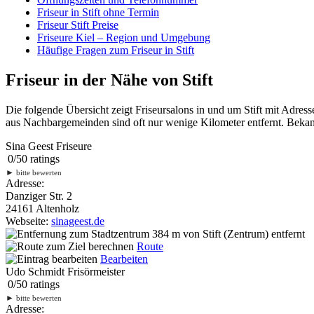
Friseur in Stift ohne Termin
Friseur Stift Preise
Friseure Kiel – Region und Umgebung
Häufige Fragen zum Friseur in Stift
Friseur in der Nähe von Stift
Die folgende Übersicht zeigt Friseursalons in und um Stift mit Adre
aus Nachbargemeinden sind oft nur wenige Kilometer entfernt. Bekann
Sina Geest Friseure
0
/
5
0
ratings
►
bitte bewerten
Adresse:
Danziger Str. 2
24161 Altenholz
Webseite:
sinageest.de
384 m
von Stift (Zentrum) entfernt
Route
Bearbeiten
Udo Schmidt Frisörmeister
0
/
5
0
ratings
►
bitte bewerten
Adresse: