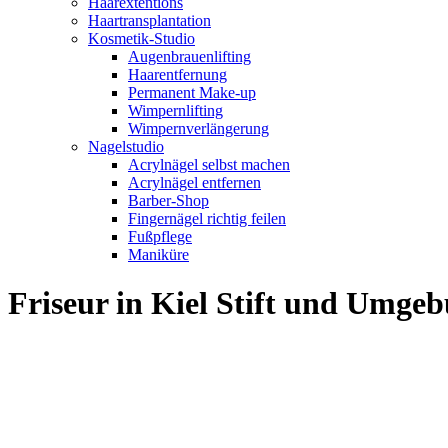
Haarextentions
Haartransplantation
Kosmetik-Studio
Augenbrauenlifting
Haarentfernung
Permanent Make-up
Wimpernlifting
Wimpernverlängerung
Nagelstudio
Acrylnägel selbst machen
Acrylnägel entfernen
Barber-Shop
Fingernägel richtig feilen
Fußpflege
Maniküre
Friseur in Kiel Stift und Umge