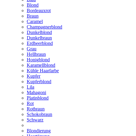
Blond
Bordeauxrot
Braun
Caramel
Champagnerblond
Dunkelblond
Dunkelbraun
Erdbeerblond
Grau
Hellbraun
Honigblond
Karamellblond
Kühle Haarfarbe
Kupfer
Kupferblond
Lila
Mahagoni
Platinblond
Rot
Rotbraun
Schokobraun
Schwarz
Blondierung