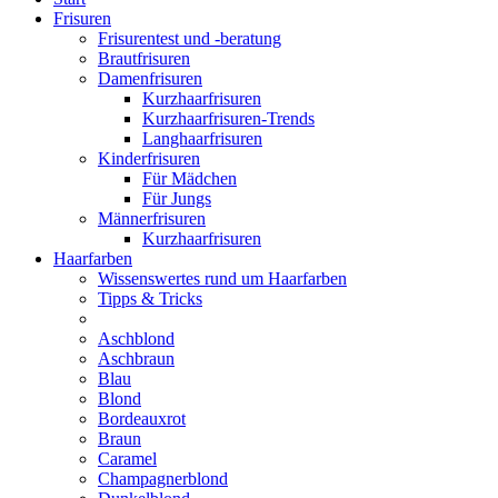
Frisuren
Frisurentest und -beratung
Brautfrisuren
Damenfrisuren
Kurzhaarfrisuren
Kurzhaarfrisuren-Trends
Langhaarfrisuren
Kinderfrisuren
Für Mädchen
Für Jungs
Männerfrisuren
Kurzhaarfrisuren
Haarfarben
Wissenswertes rund um Haarfarben
Tipps & Tricks
Aschblond
Aschbraun
Blau
Blond
Bordeauxrot
Braun
Caramel
Champagnerblond