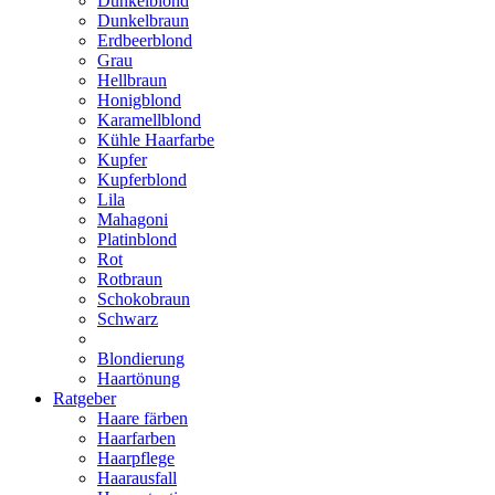
Dunkelblond
Dunkelbraun
Erdbeerblond
Grau
Hellbraun
Honigblond
Karamellblond
Kühle Haarfarbe
Kupfer
Kupferblond
Lila
Mahagoni
Platinblond
Rot
Rotbraun
Schokobraun
Schwarz
Blondierung
Haartönung
Ratgeber
Haare färben
Haarfarben
Haarpflege
Haarausfall