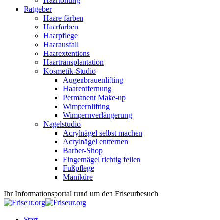
Haartönung
Ratgeber
Haare färben
Haarfarben
Haarpflege
Haarausfall
Haarextentions
Haartransplantation
Kosmetik-Studio
Augenbrauenlifting
Haarentfernung
Permanent Make-up
Wimpernlifting
Wimpernverlängerung
Nagelstudio
Acrylnägel selbst machen
Acrylnägel entfernen
Barber-Shop
Fingernägel richtig feilen
Fußpflege
Maniküre
Ihr Informationsportal rund um den Friseurbesuch
Start