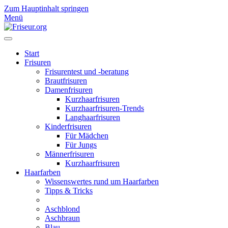
Zum Hauptinhalt springen
Menü
Start
Frisuren
Frisurentest und -beratung
Brautfrisuren
Damenfrisuren
Kurzhaarfrisuren
Kurzhaarfrisuren-Trends
Langhaarfrisuren
Kinderfrisuren
Für Mädchen
Für Jungs
Männerfrisuren
Kurzhaarfrisuren
Haarfarben
Wissenswertes rund um Haarfarben
Tipps & Tricks
Aschblond
Aschbraun
Blau