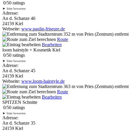
0
/
5
0
ratings
►
bitte bewerten
Adresse:
An d. Schanze 46
24159 Kiel
Webseite:
www.paulin-friseure.de
352 m
von Pries (Zentrum) entfernt
Route
Bearbeiten
loom hairstyle + Kosmetik Kiel
0
/
5
0
ratings
►
bitte bewerten
Adresse:
An d. Schanze 45
24159 Kiel
Webseite:
www.loom-hairstyle.de
363 m
von Pries (Zentrum) entfernt
Route
Bearbeiten
SPITZEN Schnitte
0
/
5
0
ratings
►
bitte bewerten
Adresse:
An d. Schanze 35
24159 Kiel