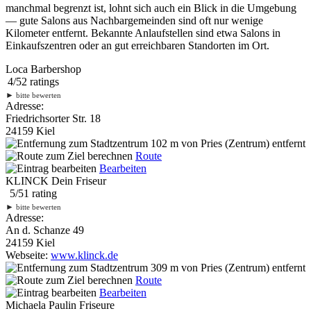
manchmal begrenzt ist, lohnt sich auch ein Blick in die Umgebung
— gute Salons aus Nachbargemeinden sind oft nur wenige
Kilometer entfernt. Bekannte Anlaufstellen sind etwa Salons in
Einkaufszentren oder an gut erreichbaren Standorten im Ort.
Loca Barbershop
4
/
5
2
ratings
►
bitte bewerten
Adresse:
Friedrichsorter Str. 18
24159 Kiel
102 m
von Pries (Zentrum) entfernt
Route
Bearbeiten
KLINCK Dein Friseur
5
/
5
1
rating
►
bitte bewerten
Adresse:
An d. Schanze 49
24159 Kiel
Webseite:
www.klinck.de
309 m
von Pries (Zentrum) entfernt
Route
Bearbeiten
Michaela Paulin Friseure