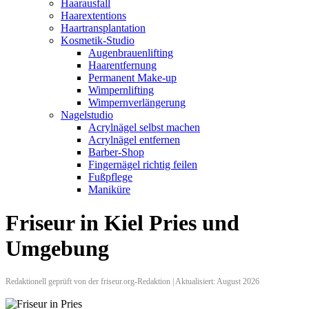
Haarausfall
Haarextentions
Haartransplantation
Kosmetik-Studio
Augenbrauenlifting
Haarentfernung
Permanent Make-up
Wimpernlifting
Wimpernverlängerung
Nagelstudio
Acrylnägel selbst machen
Acrylnägel entfernen
Barber-Shop
Fingernägel richtig feilen
Fußpflege
Maniküre
Friseur in Kiel Pries und
Umgebung
Redaktionell geprüft von der friseur.org-Redaktion | Aktualisiert: August 2026