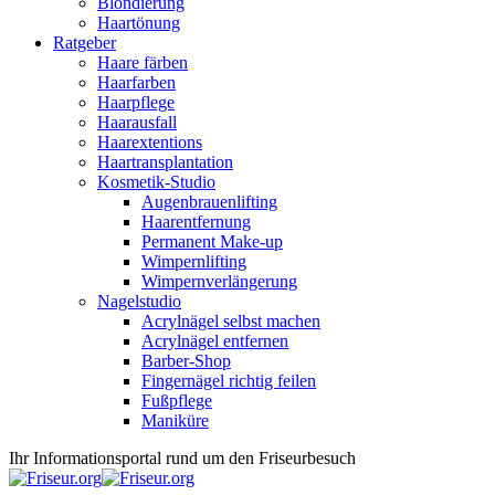
Blondierung
Haartönung
Ratgeber
Haare färben
Haarfarben
Haarpflege
Haarausfall
Haarextentions
Haartransplantation
Kosmetik-Studio
Augenbrauenlifting
Haarentfernung
Permanent Make-up
Wimpernlifting
Wimpernverlängerung
Nagelstudio
Acrylnägel selbst machen
Acrylnägel entfernen
Barber-Shop
Fingernägel richtig feilen
Fußpflege
Maniküre
Ihr Informationsportal rund um den Friseurbesuch