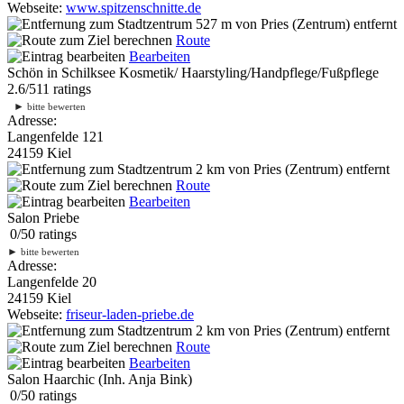
Webseite:
www.spitzenschnitte.de
527 m
von Pries (Zentrum) entfernt
Route
Bearbeiten
Schön in Schilksee Kosmetik/ Haarstyling/Handpflege/Fußpflege
2.6
/
5
11
ratings
►
bitte bewerten
Adresse:
Langenfelde 121
24159 Kiel
2 km
von Pries (Zentrum) entfernt
Route
Bearbeiten
Salon Priebe
0
/
5
0
ratings
►
bitte bewerten
Adresse:
Langenfelde 20
24159 Kiel
Webseite:
friseur-laden-priebe.de
2 km
von Pries (Zentrum) entfernt
Route
Bearbeiten
Salon Haarchic (Inh. Anja Bink)
0
/
5
0
ratings