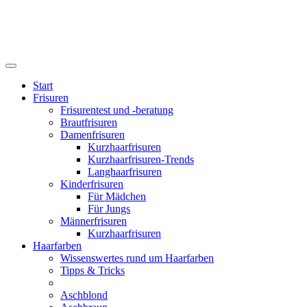
Start
Frisuren
Frisurentest und -beratung
Brautfrisuren
Damenfrisuren
Kurzhaarfrisuren
Kurzhaarfrisuren-Trends
Langhaarfrisuren
Kinderfrisuren
Für Mädchen
Für Jungs
Männerfrisuren
Kurzhaarfrisuren
Haarfarben
Wissenswertes rund um Haarfarben
Tipps & Tricks
Aschblond