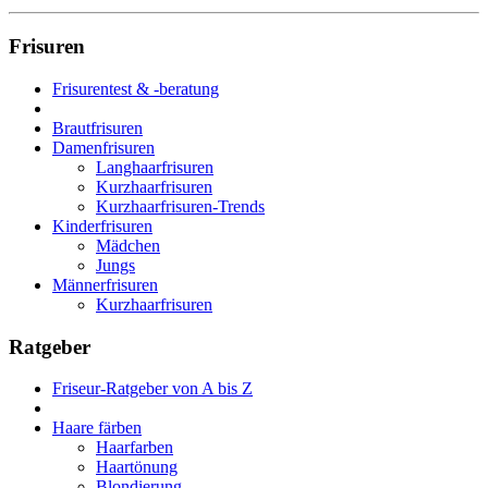
Frisuren
Frisurentest & -beratung
Brautfrisuren
Damenfrisuren
Langhaarfrisuren
Kurzhaarfrisuren
Kurzhaarfrisuren-Trends
Kinderfrisuren
Mädchen
Jungs
Männerfrisuren
Kurzhaarfrisuren
Ratgeber
Friseur-Ratgeber von A bis Z
Haare färben
Haarfarben
Haartönung
Blondierung