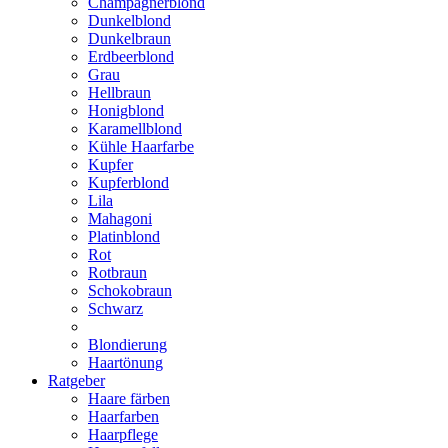
Champagnerblond
Dunkelblond
Dunkelbraun
Erdbeerblond
Grau
Hellbraun
Honigblond
Karamellblond
Kühle Haarfarbe
Kupfer
Kupferblond
Lila
Mahagoni
Platinblond
Rot
Rotbraun
Schokobraun
Schwarz
Blondierung
Haartönung
Ratgeber
Haare färben
Haarfarben
Haarpflege