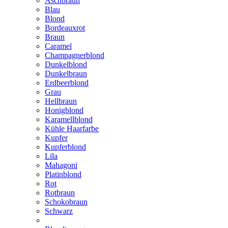
Aschbraun
Blau
Blond
Bordeauxrot
Braun
Caramel
Champagnerblond
Dunkelblond
Dunkelbraun
Erdbeerblond
Grau
Hellbraun
Honigblond
Karamellblond
Kühle Haarfarbe
Kupfer
Kupferblond
Lila
Mahagoni
Platinblond
Rot
Rotbraun
Schokobraun
Schwarz