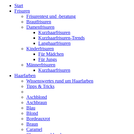
Start
Frisuren
Frisurentest und -beratung
Brautfrisuren
Damenfrisuren
Kurzhaarfrisuren
Kurzhaarfrisuren-Trends
Langhaarfrisuren
Kinderfrisuren
Für Mädchen
Für Jungs
Männerfrisuren
Kurzhaarfrisuren
Haarfarben
Wissenswertes rund um Haarfarben
Tipps & Tricks
Aschblond
Aschbraun
Blau
Blond
Bordeauxrot
Braun
Caramel