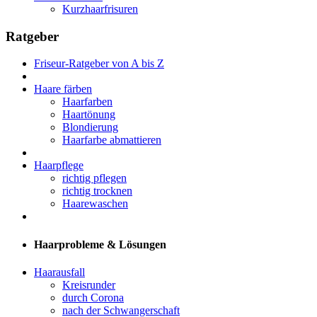
Kurzhaarfrisuren
Ratgeber
Friseur-Ratgeber von A bis Z
Haare färben
Haarfarben
Haartönung
Blondierung
Haarfarbe abmattieren
Haarpflege
richtig pflegen
richtig trocknen
Haarewaschen
Haarprobleme & Lösungen
Haarausfall
Kreisrunder
durch Corona
nach der Schwangerschaft