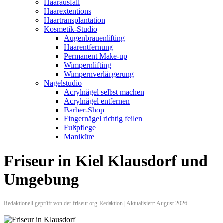
Haarausfall
Haarextentions
Haartransplantation
Kosmetik-Studio
Augenbrauenlifting
Haarentfernung
Permanent Make-up
Wimpernlifting
Wimpernverlängerung
Nagelstudio
Acrylnägel selbst machen
Acrylnägel entfernen
Barber-Shop
Fingernägel richtig feilen
Fußpflege
Maniküre
Friseur in Kiel Klausdorf und
Umgebung
Redaktionell geprüft von der friseur.org-Redaktion | Aktualisiert: August 2026