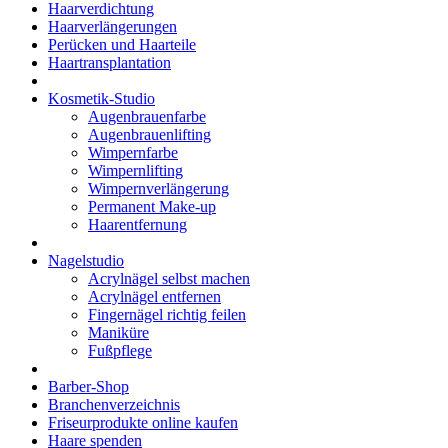
Haarverdichtung
Haarverlängerungen
Perücken und Haarteile
Haartransplantation
Kosmetik-Studio
Augenbrauenfarbe
Augenbrauenlifting
Wimpernfarbe
Wimpernlifting
Wimpernverlängerung
Permanent Make-up
Haarentfernung
Nagelstudio
Acrylnägel selbst machen
Acrylnägel entfernen
Fingernägel richtig feilen
Maniküre
Fußpflege
Barber-Shop
Branchenverzeichnis
Friseurprodukte online kaufen
Haare spenden