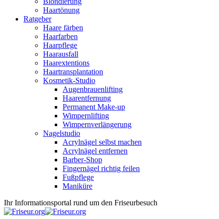
Blondierung
Haartönung
Ratgeber
Haare färben
Haarfarben
Haarpflege
Haarausfall
Haarextentions
Haartransplantation
Kosmetik-Studio
Augenbrauenlifting
Haarentfernung
Permanent Make-up
Wimpernlifting
Wimpernverlängerung
Nagelstudio
Acrylnägel selbst machen
Acrylnägel entfernen
Barber-Shop
Fingernägel richtig feilen
Fußpflege
Maniküre
Ihr Informationsportal rund um den Friseurbesuch