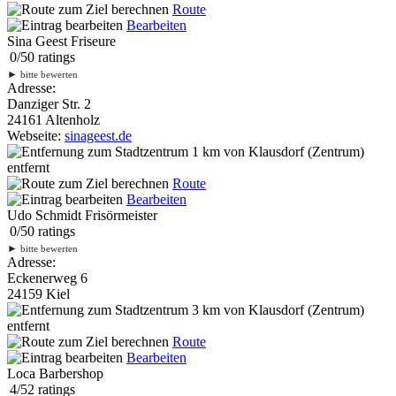
Route
Bearbeiten
Sina Geest Friseure
0
/
5
0
ratings
►
bitte bewerten
Adresse:
Danziger Str. 2
24161 Altenholz
Webseite:
sinageest.de
1 km
von Klausdorf (Zentrum)
entfernt
Route
Bearbeiten
Udo Schmidt Frisörmeister
0
/
5
0
ratings
►
bitte bewerten
Adresse:
Eckenerweg 6
24159 Kiel
3 km
von Klausdorf (Zentrum)
entfernt
Route
Bearbeiten
Loca Barbershop
4
/
5
2
ratings