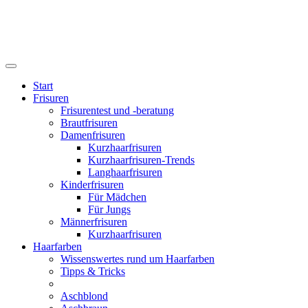
Start
Frisuren
Frisurentest und -beratung
Brautfrisuren
Damenfrisuren
Kurzhaarfrisuren
Kurzhaarfrisuren-Trends
Langhaarfrisuren
Kinderfrisuren
Für Mädchen
Für Jungs
Männerfrisuren
Kurzhaarfrisuren
Haarfarben
Wissenswertes rund um Haarfarben
Tipps & Tricks
Aschblond