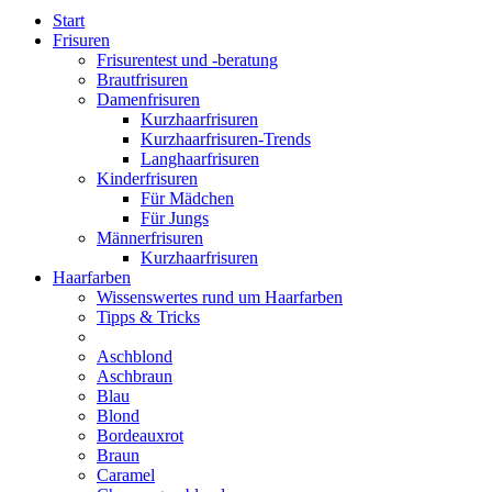
Start
Frisuren
Frisurentest und -beratung
Brautfrisuren
Damenfrisuren
Kurzhaarfrisuren
Kurzhaarfrisuren-Trends
Langhaarfrisuren
Kinderfrisuren
Für Mädchen
Für Jungs
Männerfrisuren
Kurzhaarfrisuren
Haarfarben
Wissenswertes rund um Haarfarben
Tipps & Tricks
Aschblond
Aschbraun
Blau
Blond
Bordeauxrot
Braun
Caramel