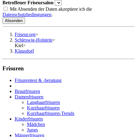
Betroffener Friseursalon
Mit Absenden der Daten akzeptiere ich die
Datenschutzbedingungen
.
Absenden
Friseur.org
>
Schleswig-Holstein
>
Kiel
>
Klausdorf
Frisuren
Frisurentest & -beratung
Brautfrisuren
Damenfrisuren
Langhaarfrisuren
Kurzhaarfrisuren
Kurzhaarfrisuren-Trends
Kinderfrisuren
Mädchen
Jungs
Männerfrisuren