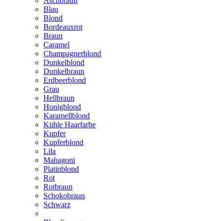
Aschbraun
Blau
Blond
Bordeauxrot
Braun
Caramel
Champagnerblond
Dunkelblond
Dunkelbraun
Erdbeerblond
Grau
Hellbraun
Honigblond
Karamellblond
Kühle Haarfarbe
Kupfer
Kupferblond
Lila
Mahagoni
Platinblond
Rot
Rotbraun
Schokobraun
Schwarz