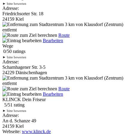
►
bitte bewerten
Adresse:
Friedrichsorter Str. 18
24159 Kiel
3 km
von Klausdorf (Zentrum)
entfernt
Route
Bearbeiten
Wege
0
/
5
0
ratings
►
bitte bewerten
Adresse:
Scharnhagener Str. 3-5
24229 Dänischenhagen
3 km
von Klausdorf (Zentrum)
entfernt
Route
Bearbeiten
KLINCK Dein Friseur
5
/
5
1
rating
►
bitte bewerten
Adresse:
An d. Schanze 49
24159 Kiel
Webseite:
www.klinck.de