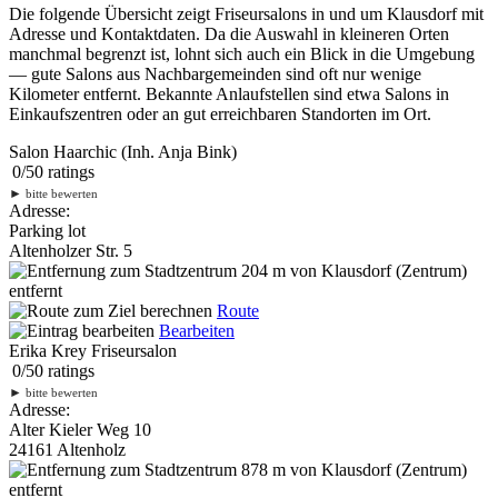
Die folgende Übersicht zeigt Friseursalons in und um Klausdorf mit
Adresse und Kontaktdaten. Da die Auswahl in kleineren Orten
manchmal begrenzt ist, lohnt sich auch ein Blick in die Umgebung
— gute Salons aus Nachbargemeinden sind oft nur wenige
Kilometer entfernt. Bekannte Anlaufstellen sind etwa Salons in
Einkaufszentren oder an gut erreichbaren Standorten im Ort.
Salon Haarchic (Inh. Anja Bink)
0
/
5
0
ratings
►
bitte bewerten
Adresse:
Parking lot
Altenholzer Str. 5
204 m
von Klausdorf (Zentrum)
entfernt
Route
Bearbeiten
Erika Krey Friseursalon
0
/
5
0
ratings
►
bitte bewerten
Adresse:
Alter Kieler Weg 10
24161 Altenholz
878 m
von Klausdorf (Zentrum)
entfernt