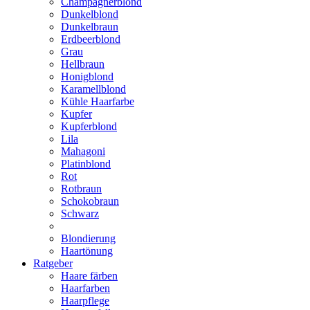
Champagnerblond
Dunkelblond
Dunkelbraun
Erdbeerblond
Grau
Hellbraun
Honigblond
Karamellblond
Kühle Haarfarbe
Kupfer
Kupferblond
Lila
Mahagoni
Platinblond
Rot
Rotbraun
Schokobraun
Schwarz
Blondierung
Haartönung
Ratgeber
Haare färben
Haarfarben
Haarpflege