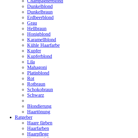
Champagnerblond
Dunkelblond
Dunkelbraun
Erdbeerblond
Grau
Hellbraun
Honigblond
Karamellblond
Kühle Haarfarbe
Kupfer
Kupferblond
Lila
Mahagoni
Platinblond
Rot
Rotbraun
Schokobraun
Schwarz
Blondierung
Haartönung
Ratgeber
Haare färben
Haarfarben
Haarpflege