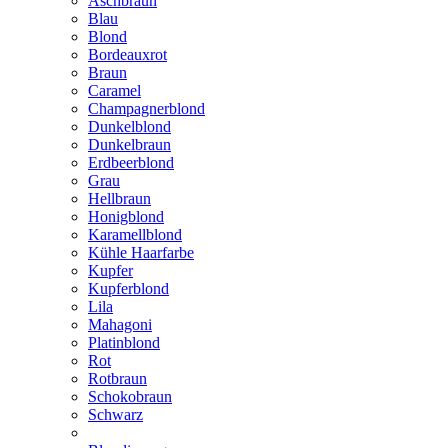
Aschbraun
Blau
Blond
Bordeauxrot
Braun
Caramel
Champagnerblond
Dunkelblond
Dunkelbraun
Erdbeerblond
Grau
Hellbraun
Honigblond
Karamellblond
Kühle Haarfarbe
Kupfer
Kupferblond
Lila
Mahagoni
Platinblond
Rot
Rotbraun
Schokobraun
Schwarz