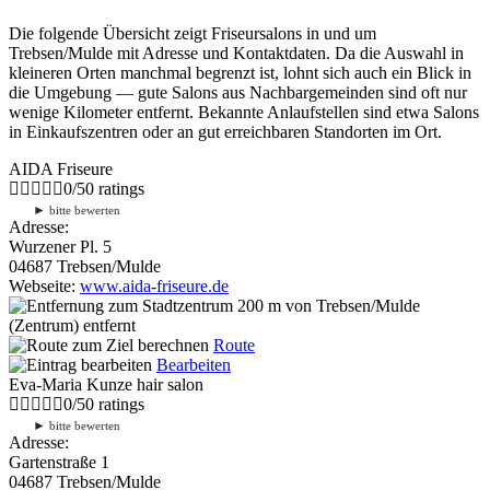
Die folgende Übersicht zeigt Friseursalons in und um
Trebsen/Mulde mit Adresse und Kontaktdaten. Da die Auswahl in
kleineren Orten manchmal begrenzt ist, lohnt sich auch ein Blick in
die Umgebung — gute Salons aus Nachbargemeinden sind oft nur
wenige Kilometer entfernt. Bekannte Anlaufstellen sind etwa Salons
in Einkaufszentren oder an gut erreichbaren Standorten im Ort.
AIDA Friseure
0
/
5
0
ratings
►
bitte bewerten
Adresse:
Wurzener Pl. 5
04687 Trebsen/Mulde
Webseite:
www.aida-friseure.de
200 m
von Trebsen/Mulde
(Zentrum) entfernt
Route
Bearbeiten
Eva-Maria Kunze hair salon
0
/
5
0
ratings
►
bitte bewerten
Adresse:
Gartenstraße 1
04687 Trebsen/Mulde