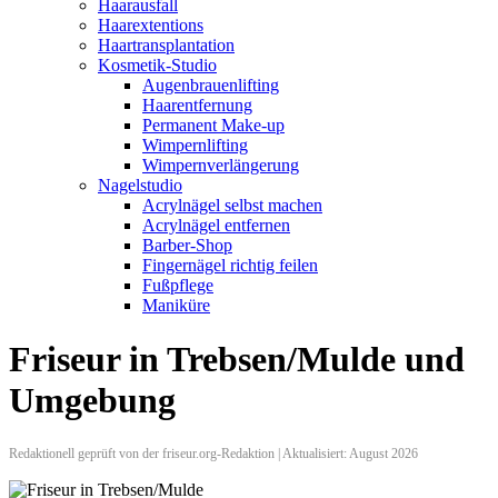
Haarausfall
Haarextentions
Haartransplantation
Kosmetik-Studio
Augenbrauenlifting
Haarentfernung
Permanent Make-up
Wimpernlifting
Wimpernverlängerung
Nagelstudio
Acrylnägel selbst machen
Acrylnägel entfernen
Barber-Shop
Fingernägel richtig feilen
Fußpflege
Maniküre
Friseur in Trebsen/Mulde und
Umgebung
Redaktionell geprüft von der friseur.org-Redaktion | Aktualisiert: August 2026