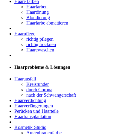
Haare färben
Haarfarben
Haartönung
Blondierung
Haarfarbe abmattieren
Haarpflege
richtig pflegen
richtig trocknen
Haarewaschen
Haarprobleme & Lösungen
Haarausfall
Kreisrunder
durch Corona
nach der Schwangerschaft
Haarverdichtung
Haarverlängerungen
Perücken und Haarteile
Haartransplantation
Kosmetik-Studio
Augenbrauenfarbe