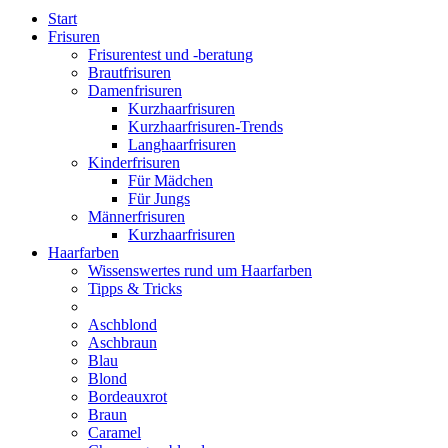
Start
Frisuren
Frisurentest und -beratung
Brautfrisuren
Damenfrisuren
Kurzhaarfrisuren
Kurzhaarfrisuren-Trends
Langhaarfrisuren
Kinderfrisuren
Für Mädchen
Für Jungs
Männerfrisuren
Kurzhaarfrisuren
Haarfarben
Wissenswertes rund um Haarfarben
Tipps & Tricks
Aschblond
Aschbraun
Blau
Blond
Bordeauxrot
Braun
Caramel