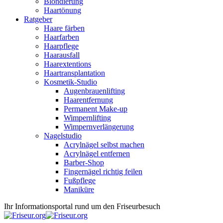
Blondierung
Haartönung
Ratgeber
Haare färben
Haarfarben
Haarpflege
Haarausfall
Haarextentions
Haartransplantation
Kosmetik-Studio
Augenbrauenlifting
Haarentfernung
Permanent Make-up
Wimpernlifting
Wimpernverlängerung
Nagelstudio
Acrylnägel selbst machen
Acrylnägel entfernen
Barber-Shop
Fingernägel richtig feilen
Fußpflege
Maniküre
Ihr Informationsportal rund um den Friseurbesuch