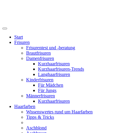
Start
Frisuren
Frisurentest und -beratung
Brautfrisuren
Damenfrisuren
Kurzhaarfrisuren
Kurzhaarfrisuren-Trends
Langhaarfrisuren
Kinderfrisuren
Für Mädchen
Für Jungs
Männerfrisuren
Kurzhaarfrisuren
Haarfarben
Wissenswertes rund um Haarfarben
Tipps & Tricks
Aschblond