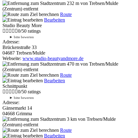
232 m
von Trebsen/Mulde
(Zentrum) entfernt
Route
Bearbeiten
Studio Beauty More
0
/
5
0
ratings
►
bitte bewerten
Adresse:
Brückenstraße 33
04687 Trebsen/Mulde
Webseite:
www.studio-beautyandmore.de
470 m
von Trebsen/Mulde
(Zentrum) entfernt
Route
Bearbeiten
Schnittpunkt
0
/
5
0
ratings
►
bitte bewerten
Adresse:
Gänsemarkt 14
04668 Grimma
3 km
von Trebsen/Mulde
(Zentrum) entfernt
Route
Bearbeiten