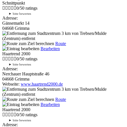
Schnittpunkt
0
/
5
0
ratings
►
bitte bewerten
Adresse:
Gänsemarkt 14
04668 Grimma
3 km
von Trebsen/Mulde
(Zentrum) entfernt
Route
Bearbeiten
Haartrend 2000
0
/
5
0
ratings
►
bitte bewerten
Adresse:
Nerchauer Hauptstraße 46
04668 Grimma
Webseite:
www.haartrend2000.de
3 km
von Trebsen/Mulde
(Zentrum) entfernt
Route
Bearbeiten
Haartrend 2000
0
/
5
0
ratings
►
bitte bewerten
Adresse: