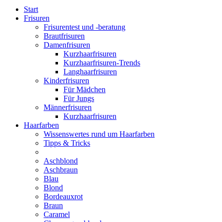
Start
Frisuren
Frisurentest und -beratung
Brautfrisuren
Damenfrisuren
Kurzhaarfrisuren
Kurzhaarfrisuren-Trends
Langhaarfrisuren
Kinderfrisuren
Für Mädchen
Für Jungs
Männerfrisuren
Kurzhaarfrisuren
Haarfarben
Wissenswertes rund um Haarfarben
Tipps & Tricks
Aschblond
Aschbraun
Blau
Blond
Bordeauxrot
Braun
Caramel