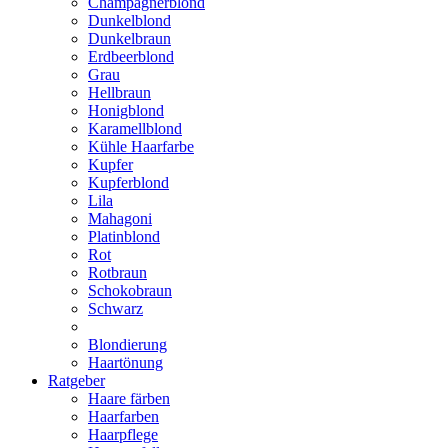
Champagnerblond
Dunkelblond
Dunkelbraun
Erdbeerblond
Grau
Hellbraun
Honigblond
Karamellblond
Kühle Haarfarbe
Kupfer
Kupferblond
Lila
Mahagoni
Platinblond
Rot
Rotbraun
Schokobraun
Schwarz
Blondierung
Haartönung
Ratgeber
Haare färben
Haarfarben
Haarpflege