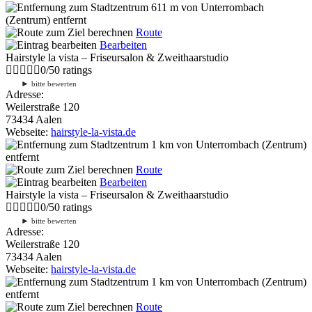
611 m
von Unterrombach
(Zentrum) entfernt
Route
Bearbeiten
Hairstyle la vista – Friseursalon & Zweithaarstudio
0
/
5
0
ratings
►
bitte bewerten
Adresse:
Weilerstraße 120
73434 Aalen
Webseite:
hairstyle-la-vista.de
1 km
von Unterrombach (Zentrum)
entfernt
Route
Bearbeiten
Hairstyle la vista – Friseursalon & Zweithaarstudio
0
/
5
0
ratings
►
bitte bewerten
Adresse:
Weilerstraße 120
73434 Aalen
Webseite:
hairstyle-la-vista.de
1 km
von Unterrombach (Zentrum)
entfernt
Route