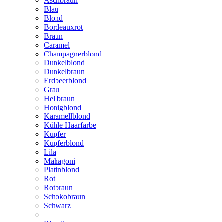
Aschbraun
Blau
Blond
Bordeauxrot
Braun
Caramel
Champagnerblond
Dunkelblond
Dunkelbraun
Erdbeerblond
Grau
Hellbraun
Honigblond
Karamellblond
Kühle Haarfarbe
Kupfer
Kupferblond
Lila
Mahagoni
Platinblond
Rot
Rotbraun
Schokobraun
Schwarz