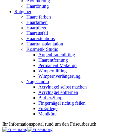
Blondierung
Haartönung
Ratgeber
Haare färben
Haarfarben
Haarpflege
Haarausfall
Haarextentions
Haartransplantation
Kosmetik-Studio
Augenbrauenlifting
Haarentfernung
Permanent Make-up
Wimpernlifting
Wimpernverlängerung
Nagelstudio
Acrylnägel selbst machen
Acrylnägel entfernen
Barber-Shop
Fingernägel richtig feilen
Fußpflege
Maniküre
Ihr Informationsportal rund um den Friseurbesuch