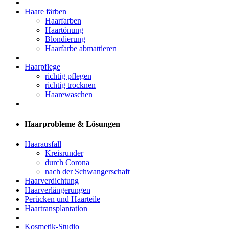
Haare färben
Haarfarben
Haartönung
Blondierung
Haarfarbe abmattieren
Haarpflege
richtig pflegen
richtig trocknen
Haarewaschen
Haarprobleme & Lösungen
Haarausfall
Kreisrunder
durch Corona
nach der Schwangerschaft
Haarverdichtung
Haarverlängerungen
Perücken und Haarteile
Haartransplantation
Kosmetik-Studio