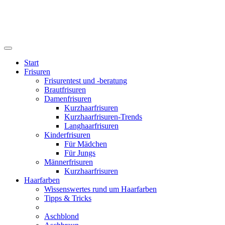
Start
Frisuren
Frisurentest und -beratung
Brautfrisuren
Damenfrisuren
Kurzhaarfrisuren
Kurzhaarfrisuren-Trends
Langhaarfrisuren
Kinderfrisuren
Für Mädchen
Für Jungs
Männerfrisuren
Kurzhaarfrisuren
Haarfarben
Wissenswertes rund um Haarfarben
Tipps & Tricks
Aschblond