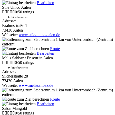
Bearbeiten
Stile Unico Aalen
0
/
5
0
ratings
►
bitte bewerten
Adresse:
Brahmsstraße 1
73430 Aalen
Webseite:
www.stile-unico-aalen.de
1 km
von Unterrombach (Zentrum)
entfernt
Route
Bearbeiten
Melis Sahbaz / Friseur in Aalen
0
/
5
0
ratings
►
bitte bewerten
Adresse:
Silcherstraße 28
73430 Aalen
Webseite:
www.melissahbaz.de
1 km
von Unterrombach (Zentrum)
entfernt
Route
Bearbeiten
Salon Mangold
0
/
5
0
ratings