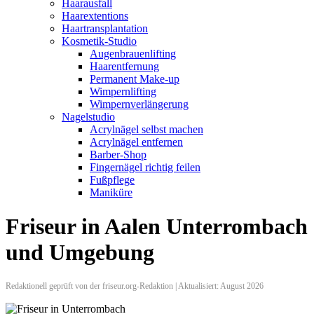
Haarausfall
Haarextentions
Haartransplantation
Kosmetik-Studio
Augenbrauenlifting
Haarentfernung
Permanent Make-up
Wimpernlifting
Wimpernverlängerung
Nagelstudio
Acrylnägel selbst machen
Acrylnägel entfernen
Barber-Shop
Fingernägel richtig feilen
Fußpflege
Maniküre
Friseur in Aalen Unterrombach
und Umgebung
Redaktionell geprüft von der friseur.org-Redaktion | Aktualisiert: August 2026