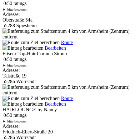
0
/
5
0
ratings
►
bitte bewerten
Adresse:
Oberstraße 54a
55288 Spiesheim
4 km
von Armsheim (Zentrum)
entfernt
Route
Bearbeiten
Friseur Top-Hair Corinna Simon
0
/
5
0
ratings
►
bitte bewerten
Adresse:
Talstraße 19
55286 Wörrstadt
5 km
von Armsheim (Zentrum)
entfernt
Route
Bearbeiten
HAIRLOUNGE by Nancy
0
/
5
0
ratings
►
bitte bewerten
Adresse:
Friedrich-Ebert-Straße 20
55286 Wörrstadt