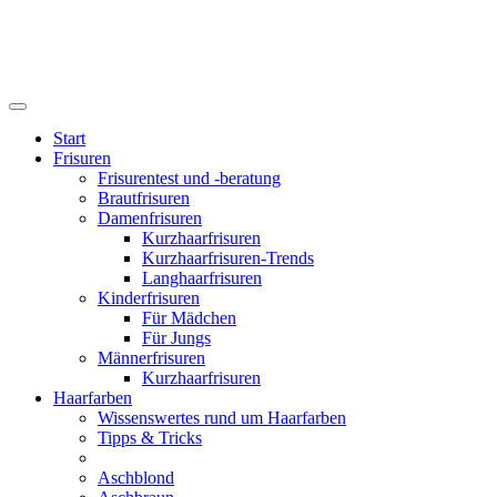
Start
Frisuren
Frisurentest und -beratung
Brautfrisuren
Damenfrisuren
Kurzhaarfrisuren
Kurzhaarfrisuren-Trends
Langhaarfrisuren
Kinderfrisuren
Für Mädchen
Für Jungs
Männerfrisuren
Kurzhaarfrisuren
Haarfarben
Wissenswertes rund um Haarfarben
Tipps & Tricks
Aschblond