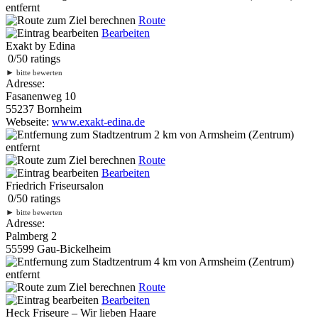
entfernt
Route
Bearbeiten
Exakt by Edina
0
/
5
0
ratings
►
bitte bewerten
Adresse:
Fasanenweg 10
55237 Bornheim
Webseite:
www.exakt-edina.de
2 km
von Armsheim (Zentrum)
entfernt
Route
Bearbeiten
Friedrich Friseursalon
0
/
5
0
ratings
►
bitte bewerten
Adresse:
Palmberg 2
55599 Gau-Bickelheim
4 km
von Armsheim (Zentrum)
entfernt
Route
Bearbeiten
Heck Friseure – Wir lieben Haare