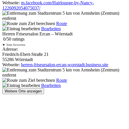
Webseite:
m.facebook.com/Hairlounge-by-Nancy-
1226092054075037/
5 km
von Armsheim (Zentrum)
entfernt
Route
Bearbeiten
Herren Friseursalon Ercan – Wörrstadt
0
/
5
0
ratings
►
bitte bewerten
Adresse:
Friedrich-Ebert-Straße 21
55286 Wörrstadt
Webseite:
herren-friseursalon-ercan-worrstadt.business.site
5 km
von Armsheim (Zentrum)
entfernt
Route
Bearbeiten
Weitere Orte anzeigen