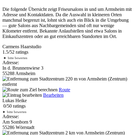
Die folgende Übersicht zeigt Friseursalons in und um Armsheim mit
Adresse und Kontaktdaten. Da die Auswahl in kleineren Orten
manchmal begrenzt ist, lohnt sich auch ein Blick in die Umgebung
— gute Salons aus Nachbargemeinden sind oft nur wenige
Kilometer entfernt. Bekannte Anlaufstellen sind etwa Salons in
Einkaufszentren oder an gut erreichbaren Standorten im Ort.
Carmens Haarstudio
1.5
/
5
2
ratings
►
bitte bewerten
Adresse:
In d. Brunnenwiese 3
55288 Armsheim
220 m
von Armsheim (Zentrum)
entfernt
Route
Bearbeiten
Lukas Heike
0
/
5
0
ratings
►
bitte bewerten
Adresse:
Am Somborn 9
55286 Wörrstadt
2 km
von Armsheim (Zentrum)