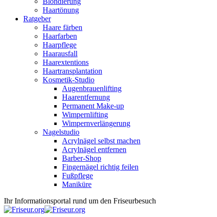
Blondierung
Haartönung
Ratgeber
Haare färben
Haarfarben
Haarpflege
Haarausfall
Haarextentions
Haartransplantation
Kosmetik-Studio
Augenbrauenlifting
Haarentfernung
Permanent Make-up
Wimpernlifting
Wimpernverlängerung
Nagelstudio
Acrylnägel selbst machen
Acrylnägel entfernen
Barber-Shop
Fingernägel richtig feilen
Fußpflege
Maniküre
Ihr Informationsportal rund um den Friseurbesuch