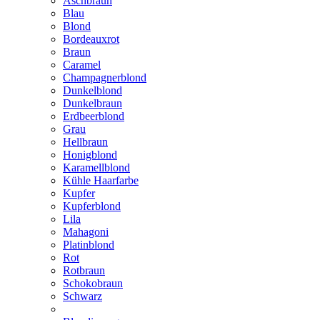
Aschbraun
Blau
Blond
Bordeauxrot
Braun
Caramel
Champagnerblond
Dunkelblond
Dunkelbraun
Erdbeerblond
Grau
Hellbraun
Honigblond
Karamellblond
Kühle Haarfarbe
Kupfer
Kupferblond
Lila
Mahagoni
Platinblond
Rot
Rotbraun
Schokobraun
Schwarz