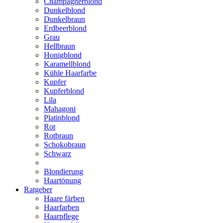
Champagnerblond
Dunkelblond
Dunkelbraun
Erdbeerblond
Grau
Hellbraun
Honigblond
Karamellblond
Kühle Haarfarbe
Kupfer
Kupferblond
Lila
Mahagoni
Platinblond
Rot
Rotbraun
Schokobraun
Schwarz
Blondierung
Haartönung
Ratgeber
Haare färben
Haarfarben
Haarpflege