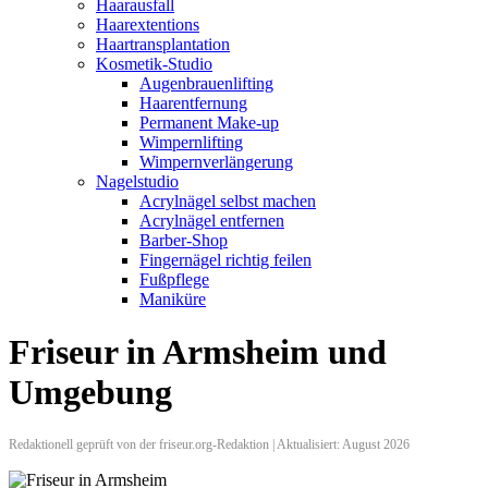
Haarausfall
Haarextentions
Haartransplantation
Kosmetik-Studio
Augenbrauenlifting
Haarentfernung
Permanent Make-up
Wimpernlifting
Wimpernverlängerung
Nagelstudio
Acrylnägel selbst machen
Acrylnägel entfernen
Barber-Shop
Fingernägel richtig feilen
Fußpflege
Maniküre
Friseur in Armsheim und
Umgebung
Redaktionell geprüft von der friseur.org-Redaktion | Aktualisiert: August 2026