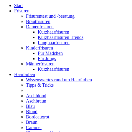
Start
Frisuren
Frisurentest und -beratung
Brautfrisuren
Damenfrisuren
Kurzhaarfrisuren
Kurzhaarfrisuren-Trends
Langhaarfrisuren
Kinderfrisuren
Für Mädchen
Für Jungs
Männerfrisuren
Kurzhaarfrisuren
Haarfarben
Wissenswertes rund um Haarfarben
Tipps & Tricks
Aschblond
Aschbraun
Blau
Blond
Bordeauxrot
Braun
Caramel