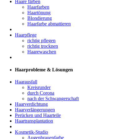
Haare färben
Haarfarben
Haartönung
Blondierung
Haarfarbe abmattieren
Haarpflege
richtig pflegen
richtig trocknen
Haarewaschen
Haarprobleme & Lösungen
Haarausfall
Kreisrunder
durch Corona
nach der Schwangerschaft
Haarverdichtung
Haarverlängerungen
Perücken und Haarteile
Haartransplantation
Kosmetik-Studio
Augenbrauenfarbe