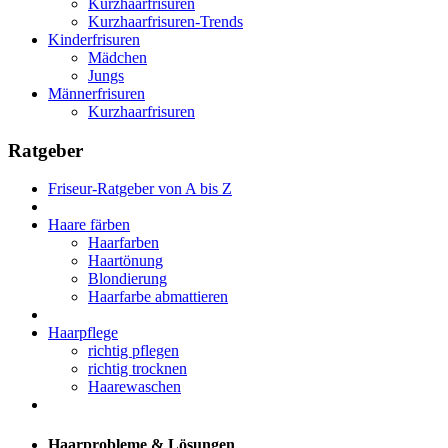
Kurzhaarfrisuren
Kurzhaarfrisuren-Trends
Kinderfrisuren
Mädchen
Jungs
Männerfrisuren
Kurzhaarfrisuren
Ratgeber
Friseur-Ratgeber von A bis Z
Haare färben
Haarfarben
Haartönung
Blondierung
Haarfarbe abmattieren
Haarpflege
richtig pflegen
richtig trocknen
Haarewaschen
Haarprobleme & Lösungen