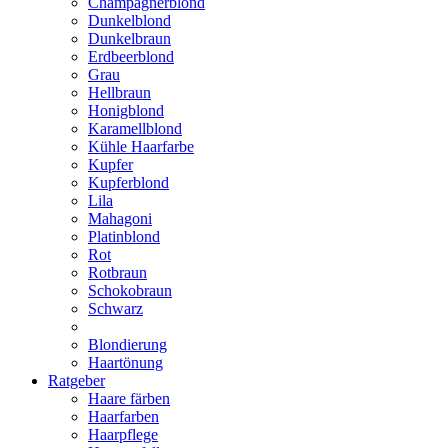
Champagnerblond
Dunkelblond
Dunkelbraun
Erdbeerblond
Grau
Hellbraun
Honigblond
Karamellblond
Kühle Haarfarbe
Kupfer
Kupferblond
Lila
Mahagoni
Platinblond
Rot
Rotbraun
Schokobraun
Schwarz
Blondierung
Haartönung
Ratgeber
Haare färben
Haarfarben
Haarpflege