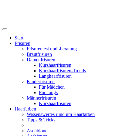
Start
Frisuren
Frisurentest und -beratung
Brautfrisuren
Damenfrisuren
Kurzhaarfrisuren
Kurzhaarfrisuren-Trends
Langhaarfrisuren
Kinderfrisuren
Für Mädchen
Für Jungs
Männerfrisuren
Kurzhaarfrisuren
Haarfarben
Wissenswertes rund um Haarfarben
Tipps & Tricks
Aschblond