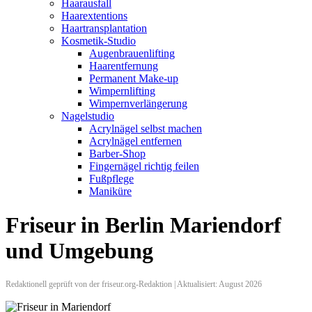
Haarausfall
Haarextentions
Haartransplantation
Kosmetik-Studio
Augenbrauenlifting
Haarentfernung
Permanent Make-up
Wimpernlifting
Wimpernverlängerung
Nagelstudio
Acrylnägel selbst machen
Acrylnägel entfernen
Barber-Shop
Fingernägel richtig feilen
Fußpflege
Maniküre
Friseur in Berlin Mariendorf
und Umgebung
Redaktionell geprüft von der friseur.org-Redaktion | Aktualisiert: August 2026