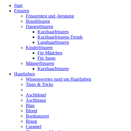
Start
Frisuren
Frisurentest und -beratung
Brautfrisuren
Damenfrisuren
Kurzhaarfrisuren
Kurzhaarfrisuren-Trends
Langhaarfrisuren
Kinderfrisuren
Für Mädchen
Für Jungs
Männerfrisuren
Kurzhaarfrisuren
Haarfarben
Wissenswertes rund um Haarfarben
Tipps & Tricks
Aschblond
Aschbraun
Blau
Blond
Bordeauxrot
Braun
Caramel