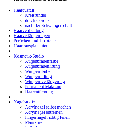
Haarausfall
Kreisrunder
durch Corona
nach der Schwangerschaft
Haarverdichtung
Haarverlängerungen
Perücken und Haarteile
Haartransplantation
Kosmetik-Studio
Augenbrauenfarbe
Augenbrauenlifting
Wimpernfarbe
Wimpernlifting
Wimpernverlängerung
Permanent Make-up
Haarentfernung
Nagelstudio
Acrylnägel selbst machen
Acrylnägel entfernen
Fingernägel richtig feilen
Maniküre