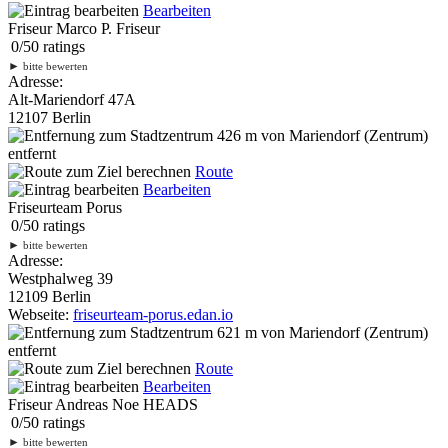
Bearbeiten
Friseur Marco P. Friseur
0
/
5
0
ratings
►
bitte bewerten
Adresse:
Alt-Mariendorf 47A
12107 Berlin
426 m
von Mariendorf (Zentrum)
entfernt
Route
Bearbeiten
Friseurteam Porus
0
/
5
0
ratings
►
bitte bewerten
Adresse:
Westphalweg 39
12109 Berlin
Webseite:
friseurteam-porus.edan.io
621 m
von Mariendorf (Zentrum)
entfernt
Route
Bearbeiten
Friseur Andreas Noe HEADS
0
/
5
0
ratings
►
bitte bewerten