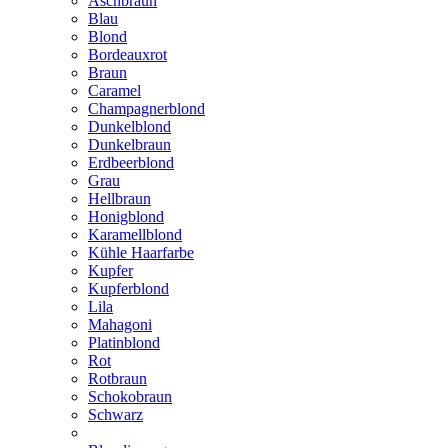
Aschbraun
Blau
Blond
Bordeauxrot
Braun
Caramel
Champagnerblond
Dunkelblond
Dunkelbraun
Erdbeerblond
Grau
Hellbraun
Honigblond
Karamellblond
Kühle Haarfarbe
Kupfer
Kupferblond
Lila
Mahagoni
Platinblond
Rot
Rotbraun
Schokobraun
Schwarz