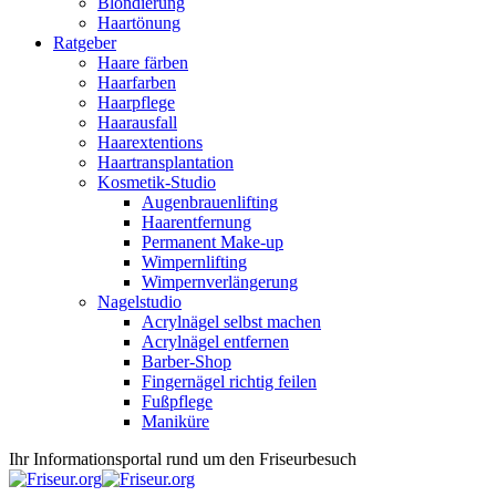
Blondierung
Haartönung
Ratgeber
Haare färben
Haarfarben
Haarpflege
Haarausfall
Haarextentions
Haartransplantation
Kosmetik-Studio
Augenbrauenlifting
Haarentfernung
Permanent Make-up
Wimpernlifting
Wimpernverlängerung
Nagelstudio
Acrylnägel selbst machen
Acrylnägel entfernen
Barber-Shop
Fingernägel richtig feilen
Fußpflege
Maniküre
Ihr Informationsportal rund um den Friseurbesuch