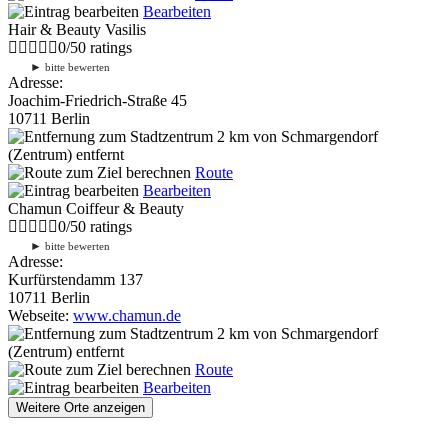
Bearbeiten
Hair & Beauty Vasilis
0
/
5
0
ratings
►
bitte bewerten
Adresse:
Joachim-Friedrich-Straße 45
10711 Berlin
2 km
von Schmargendorf
(Zentrum) entfernt
Route
Bearbeiten
Chamun Coiffeur & Beauty
0
/
5
0
ratings
►
bitte bewerten
Adresse:
Kurfürstendamm 137
10711 Berlin
Webseite:
www.chamun.de
2 km
von Schmargendorf
(Zentrum) entfernt
Route
Bearbeiten
Weitere Orte anzeigen