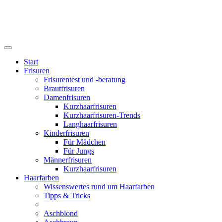
Start
Frisuren
Frisurentest und -beratung
Brautfrisuren
Damenfrisuren
Kurzhaarfrisuren
Kurzhaarfrisuren-Trends
Langhaarfrisuren
Kinderfrisuren
Für Mädchen
Für Jungs
Männerfrisuren
Kurzhaarfrisuren
Haarfarben
Wissenswertes rund um Haarfarben
Tipps & Tricks
Aschblond