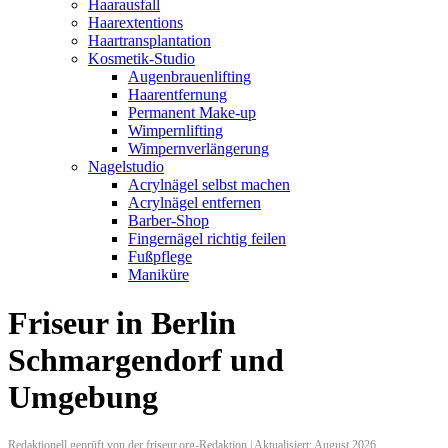
Haarausfall
Haarextentions
Haartransplantation
Kosmetik-Studio
Augenbrauenlifting
Haarentfernung
Permanent Make-up
Wimpernlifting
Wimpernverlängerung
Nagelstudio
Acrylnägel selbst machen
Acrylnägel entfernen
Barber-Shop
Fingernägel richtig feilen
Fußpflege
Maniküre
Friseur in Berlin
Schmargendorf und
Umgebung
Redaktionell geprüft von der friseur.org-Redaktion | Aktualisiert: August 2026