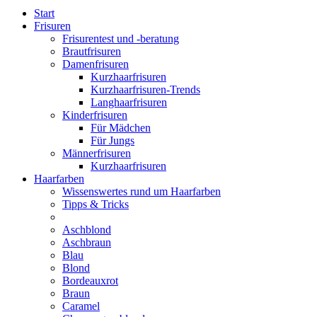
Start
Frisuren
Frisurentest und -beratung
Brautfrisuren
Damenfrisuren
Kurzhaarfrisuren
Kurzhaarfrisuren-Trends
Langhaarfrisuren
Kinderfrisuren
Für Mädchen
Für Jungs
Männerfrisuren
Kurzhaarfrisuren
Haarfarben
Wissenswertes rund um Haarfarben
Tipps & Tricks
Aschblond
Aschbraun
Blau
Blond
Bordeauxrot
Braun
Caramel