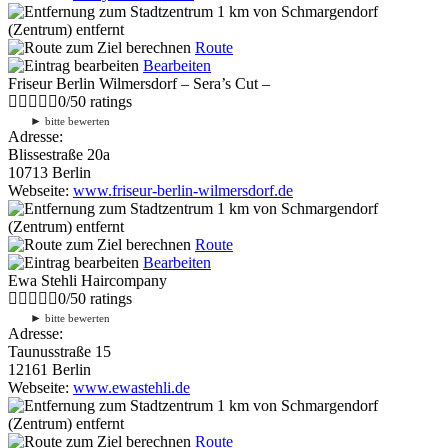
1 km
von Schmargendorf
(Zentrum) entfernt
Route
Bearbeiten
Friseur Berlin Wilmersdorf – Sera’s Cut –
0
/
5
0
ratings
►
bitte bewerten
Adresse:
Blissestraße 20a
10713 Berlin
Webseite:
www.friseur-berlin-wilmersdorf.de
1 km
von Schmargendorf
(Zentrum) entfernt
Route
Bearbeiten
Ewa Stehli Haircompany
0
/
5
0
ratings
►
bitte bewerten
Adresse:
Taunusstraße 15
12161 Berlin
Webseite:
www.ewastehli.de
1 km
von Schmargendorf
(Zentrum) entfernt
Route