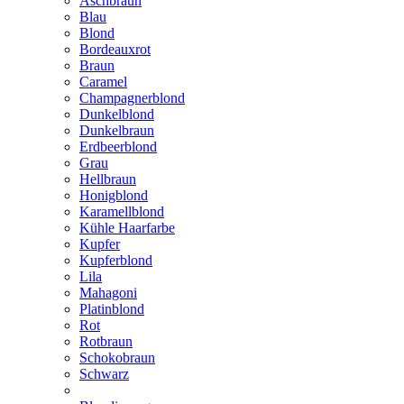
Aschbraun
Blau
Blond
Bordeauxrot
Braun
Caramel
Champagnerblond
Dunkelblond
Dunkelbraun
Erdbeerblond
Grau
Hellbraun
Honigblond
Karamellblond
Kühle Haarfarbe
Kupfer
Kupferblond
Lila
Mahagoni
Platinblond
Rot
Rotbraun
Schokobraun
Schwarz