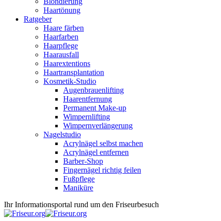
Blondierung
Haartönung
Ratgeber
Haare färben
Haarfarben
Haarpflege
Haarausfall
Haarextentions
Haartransplantation
Kosmetik-Studio
Augenbrauenlifting
Haarentfernung
Permanent Make-up
Wimpernlifting
Wimpernverlängerung
Nagelstudio
Acrylnägel selbst machen
Acrylnägel entfernen
Barber-Shop
Fingernägel richtig feilen
Fußpflege
Maniküre
Ihr Informationsportal rund um den Friseurbesuch