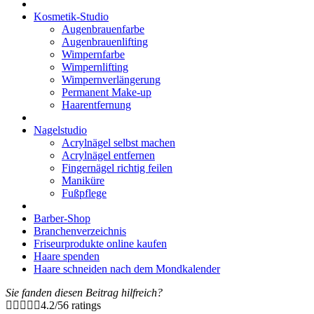
Kosmetik-Studio
Augenbrauenfarbe
Augenbrauenlifting
Wimpernfarbe
Wimpernlifting
Wimpernverlängerung
Permanent Make-up
Haarentfernung
Nagelstudio
Acrylnägel selbst machen
Acrylnägel entfernen
Fingernägel richtig feilen
Maniküre
Fußpflege
Barber-Shop
Branchenverzeichnis
Friseurprodukte online kaufen
Haare spenden
Haare schneiden nach dem Mondkalender
Sie fanden diesen Beitrag hilfreich?
4.2
/
5
6
ratings