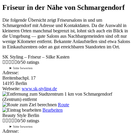
Friseur in der Nähe von Schmargendorf
Die folgende Übersicht zeigt Friseursalons in und um
Schmargendorf mit Adresse und Kontaktdaten. Da die Auswahl in
kleineren Orten manchmal begrenzt ist, lohnt sich auch ein Blick in
die Umgebung — gute Salons aus Nachbargemeinden sind oft nur
wenige Kilometer entfernt. Bekannte Anlaufstellen sind etwa Salons
in Einkaufszentren oder an gut erreichbaren Standorten im Ort.
SK Styling – Friseur – Silke Kasten
0
/
5
0
ratings
►
bitte bewerten
Adresse:
Breitenbachpl. 17
14195 Berlin
Webseite:
www.sk-styling.de
1 km
von Schmargendorf
(Zentrum) entfernt
Route
Bearbeiten
Beauty Style Berlin
0
/
5
0
ratings
►
bitte bewerten
Adresse: