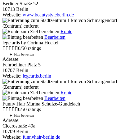
Berliner Straße 52
10713 Berlin
Webseite:
www.beautystyleberlin.de
1 km
von Schmargendorf
(Zentrum) entfernt
Route
Bearbeiten
lege artis by Corinna Heckel
0
/
5
0
ratings
►
bitte bewerten
Adresse:
Fehrbelliner Platz 5
10707 Berlin
Webseite:
legeartis.berlin
1 km
von Schmargendorf
(Zentrum) entfernt
Route
Bearbeiten
Funny Hair Marina Schulze-Gundelach
0
/
5
0
ratings
►
bitte bewerten
Adresse:
Cicerostraße 49a
10709 Berlin
Webseite:
funnyhair-berlin.de