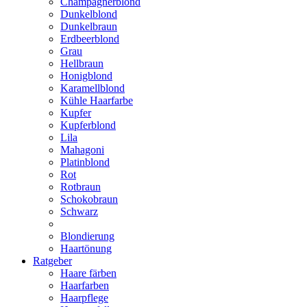
Champagnerblond
Dunkelblond
Dunkelbraun
Erdbeerblond
Grau
Hellbraun
Honigblond
Karamellblond
Kühle Haarfarbe
Kupfer
Kupferblond
Lila
Mahagoni
Platinblond
Rot
Rotbraun
Schokobraun
Schwarz
Blondierung
Haartönung
Ratgeber
Haare färben
Haarfarben
Haarpflege