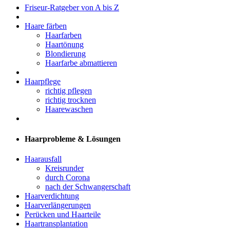
Friseur-Ratgeber von A bis Z
Haare färben
Haarfarben
Haartönung
Blondierung
Haarfarbe abmattieren
Haarpflege
richtig pflegen
richtig trocknen
Haarewaschen
Haarprobleme & Lösungen
Haarausfall
Kreisrunder
durch Corona
nach der Schwangerschaft
Haarverdichtung
Haarverlängerungen
Perücken und Haarteile
Haartransplantation