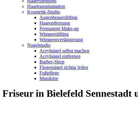
Haarextentions
Haartransplantation
Kosmetik-Studio
Augenbrauenlifting
Haarentfernung
Permanent Make-up
Wimpernlifting
Wimpernverlängerung
Nagelstudio
Acrylnägel selbst machen
Acrylnägel entfernen
Barber-Shop
Fingernägel richtig feilen
Fußpflege
Maniküre
Friseur in Bielefeld Sennestad