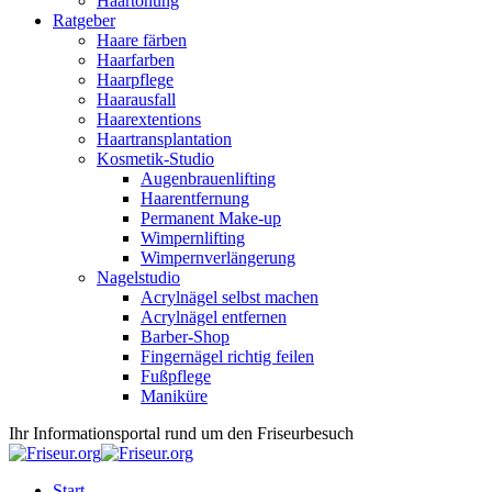
Haartönung
Ratgeber
Haare färben
Haarfarben
Haarpflege
Haarausfall
Haarextentions
Haartransplantation
Kosmetik-Studio
Augenbrauenlifting
Haarentfernung
Permanent Make-up
Wimpernlifting
Wimpernverlängerung
Nagelstudio
Acrylnägel selbst machen
Acrylnägel entfernen
Barber-Shop
Fingernägel richtig feilen
Fußpflege
Maniküre
Ihr Informationsportal rund um den Friseurbesuch
Start