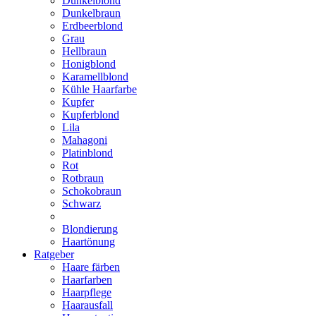
Dunkelblond
Dunkelbraun
Erdbeerblond
Grau
Hellbraun
Honigblond
Karamellblond
Kühle Haarfarbe
Kupfer
Kupferblond
Lila
Mahagoni
Platinblond
Rot
Rotbraun
Schokobraun
Schwarz
Blondierung
Haartönung
Ratgeber
Haare färben
Haarfarben
Haarpflege
Haarausfall