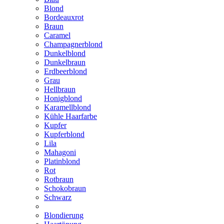
Blond
Bordeauxrot
Braun
Caramel
Champagnerblond
Dunkelblond
Dunkelbraun
Erdbeerblond
Grau
Hellbraun
Honigblond
Karamellblond
Kühle Haarfarbe
Kupfer
Kupferblond
Lila
Mahagoni
Platinblond
Rot
Rotbraun
Schokobraun
Schwarz
Blondierung