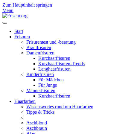
Zum Hauptinhalt springen
Menü
Start
Frisuren
Frisurentest und -beratung
Brautfrisuren
Damenfrisuren
Kurzhaarfrisuren
Kurzhaarfrisuren-Trends
Langhaarfrisuren
Kinderfrisuren
Für Mädchen
Für Jungs
Männerfrisuren
Kurzhaarfrisuren
Haarfarben
Wissenswertes rund um Haarfarben
Tipps & Tricks
Aschblond
Aschbraun
Blau