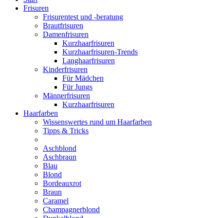
Frisuren
Frisurentest und -beratung
Brautfrisuren
Damenfrisuren
Kurzhaarfrisuren
Kurzhaarfrisuren-Trends
Langhaarfrisuren
Kinderfrisuren
Für Mädchen
Für Jungs
Männerfrisuren
Kurzhaarfrisuren
Haarfarben
Wissenswertes rund um Haarfarben
Tipps & Tricks
Aschblond
Aschbraun
Blau
Blond
Bordeauxrot
Braun
Caramel
Champagnerblond