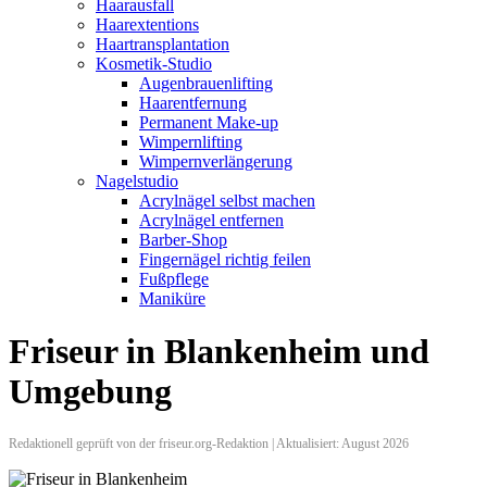
Haarausfall
Haarextentions
Haartransplantation
Kosmetik-Studio
Augenbrauenlifting
Haarentfernung
Permanent Make-up
Wimpernlifting
Wimpernverlängerung
Nagelstudio
Acrylnägel selbst machen
Acrylnägel entfernen
Barber-Shop
Fingernägel richtig feilen
Fußpflege
Maniküre
Friseur in Blankenheim und
Umgebung
Redaktionell geprüft von der friseur.org-Redaktion | Aktualisiert: August 2026