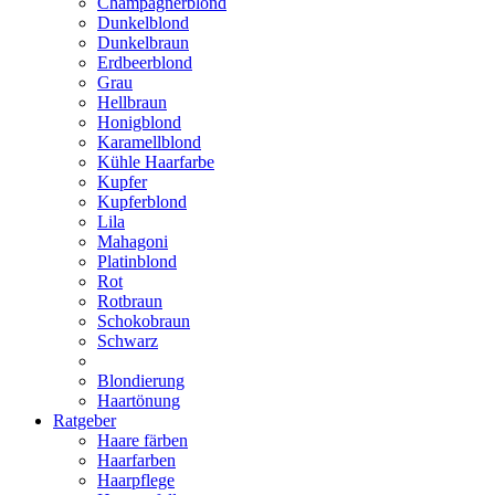
Champagnerblond
Dunkelblond
Dunkelbraun
Erdbeerblond
Grau
Hellbraun
Honigblond
Karamellblond
Kühle Haarfarbe
Kupfer
Kupferblond
Lila
Mahagoni
Platinblond
Rot
Rotbraun
Schokobraun
Schwarz
Blondierung
Haartönung
Ratgeber
Haare färben
Haarfarben
Haarpflege