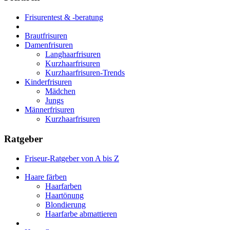
Frisurentest & -beratung
Brautfrisuren
Damenfrisuren
Langhaarfrisuren
Kurzhaarfrisuren
Kurzhaarfrisuren-Trends
Kinderfrisuren
Mädchen
Jungs
Männerfrisuren
Kurzhaarfrisuren
Ratgeber
Friseur-Ratgeber von A bis Z
Haare färben
Haarfarben
Haartönung
Blondierung
Haarfarbe abmattieren