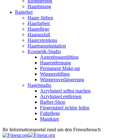
Blondierung
Haartönung
Ratgeber
Haare färben
Haarfarben
Haarpflege
Haarausfall
Haarextentions
Haartransplantation
Kosmetik-Studio
Augenbrauenlifting
Haarentfernung
Permanent Make-up
Wimpernlifting
Wimpernverlängerung
Nagelstudio
Acrylnägel selbst machen
Acrylnägel entfernen
Barber-Shop
Fingernägel richtig feilen
Fußpflege
Maniküre
Ihr Informationsportal rund um den Friseurbesuch