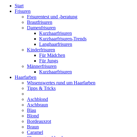
Start
Frisuren
Frisurentest und -beratung
Brautfrisuren
Damenfrisuren
Kurzhaarfrisuren
Kurzhaarfrisuren-Trends
Langhaarfrisuren
Kinderfrisuren
Für Mädchen
Für Jungs
Männerfrisuren
Kurzhaarfrisuren
Haarfarben
Wissenswertes rund um Haarfarben
Tipps & Tricks
Aschblond
Aschbraun
Blau
Blond
Bordeauxrot
Braun
Caramel