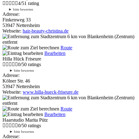
4
/
5
1
rating
►
bitte bewerten
Adresse:
Finkenweg 33
53947 Nettersheim
Webseite:
hair-beauty-christina.de
6 km
von Blankenheim (Zentrum)
entfernt
Route
Bearbeiten
Hilla Hück Friseure
0
/
5
0
ratings
►
bitte bewerten
Adresse:
Kölner Str. 46
53947 Nettersheim
Webseite:
www.hilla-hueck-friseure.de
6 km
von Blankenheim (Zentrum)
entfernt
Route
Bearbeiten
Haarstudio Marita Pütz
0
/
5
0
ratings
►
bitte bewerten
Adresse: