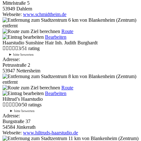
Mittelstraße 5
53949 Dahlem
Webseite:
www.schmidtheim.de
6 km
von Blankenheim (Zentrum)
entfernt
Route
Bearbeiten
Haarstudio Sunshine Hair Inh. Judith Burghardt
3
/
5
1
rating
►
bitte bewerten
Adresse:
Petrusstraße 2
53947 Nettersheim
8 km
von Blankenheim (Zentrum)
entfernt
Route
Bearbeiten
Hiltrud’s Haarstudio
0
/
5
0
ratings
►
bitte bewerten
Adresse:
Burgstraße 37
54584 Jünkerath
Webseite:
www.hiltruds-haarstudio.de
11 km
von Blankenheim (Zentrum)