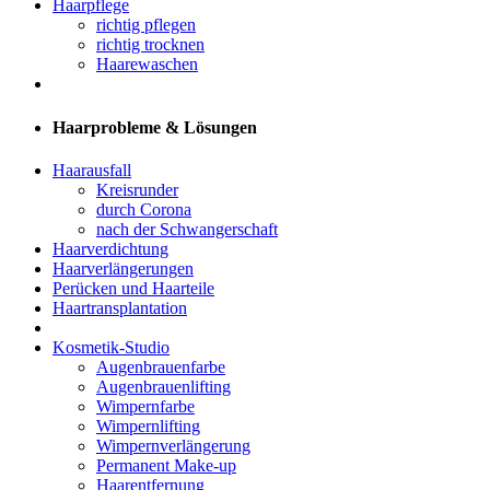
Haarpflege
richtig pflegen
richtig trocknen
Haarewaschen
Haarprobleme & Lösungen
Haarausfall
Kreisrunder
durch Corona
nach der Schwangerschaft
Haarverdichtung
Haarverlängerungen
Perücken und Haarteile
Haartransplantation
Kosmetik-Studio
Augenbrauenfarbe
Augenbrauenlifting
Wimpernfarbe
Wimpernlifting
Wimpernverlängerung
Permanent Make-up
Haarentfernung