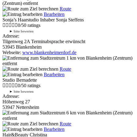
(Zentrum) entfernt
Route
Bearbeiten
Sonja’s Haarstudio Inhaber Sonja Steffens
0
/
5
0
ratings
►
bitte bewerten
Adresse:
Tilgenweg 2A Terminabsprache erwünscht
53945 Blankenheim
Webseite:
www.blankenheimerdorf.de
1 km
von Blankenheim (Zentrum)
entfernt
Route
Bearbeiten
Studio Bernadette
0
/
5
0
ratings
►
bitte bewerten
Adresse:
Höhenweg 27
53947 Nettersheim
6 km
von Blankenheim (Zentrum)
entfernt
Route
Bearbeiten
Hair&Beauty Christina