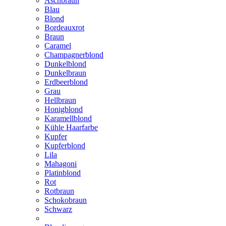
Aschbraun
Blau
Blond
Bordeauxrot
Braun
Caramel
Champagnerblond
Dunkelblond
Dunkelbraun
Erdbeerblond
Grau
Hellbraun
Honigblond
Karamellblond
Kühle Haarfarbe
Kupfer
Kupferblond
Lila
Mahagoni
Platinblond
Rot
Rotbraun
Schokobraun
Schwarz