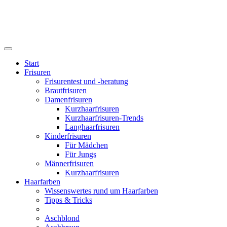
Start
Frisuren
Frisurentest und -beratung
Brautfrisuren
Damenfrisuren
Kurzhaarfrisuren
Kurzhaarfrisuren-Trends
Langhaarfrisuren
Kinderfrisuren
Für Mädchen
Für Jungs
Männerfrisuren
Kurzhaarfrisuren
Haarfarben
Wissenswertes rund um Haarfarben
Tipps & Tricks
Aschblond