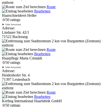
entfernt
Route
Bearbeiten
Haarschneiderei Heller
0
/
5
0
ratings
►
bitte bewerten
Adresse:
Lindauer Str. 42/1
71522 Backnang
2 km
von Burgstetten (Zentrum)
entfernt
Route
Bearbeiten
Haarpflege Maria Cristaldi
0
/
5
0
ratings
►
bitte bewerten
Adresse:
Heidenhofer Str. 4
71397 Leutenbach
2 km
von Burgstetten (Zentrum)
entfernt
Route
Bearbeiten
Kerling International Haarfabrik GmbH
0
/
5
0
ratings