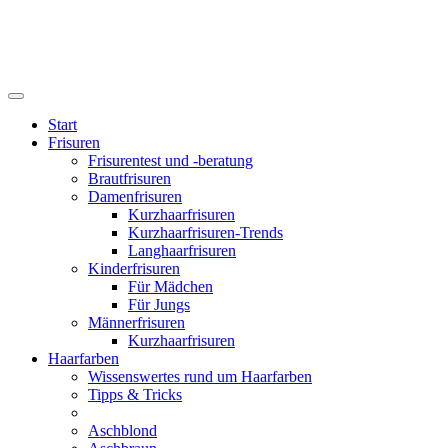
Start
Frisuren
Frisurentest und -beratung
Brautfrisuren
Damenfrisuren
Kurzhaarfrisuren
Kurzhaarfrisuren-Trends
Langhaarfrisuren
Kinderfrisuren
Für Mädchen
Für Jungs
Männerfrisuren
Kurzhaarfrisuren
Haarfarben
Wissenswertes rund um Haarfarben
Tipps & Tricks
Aschblond