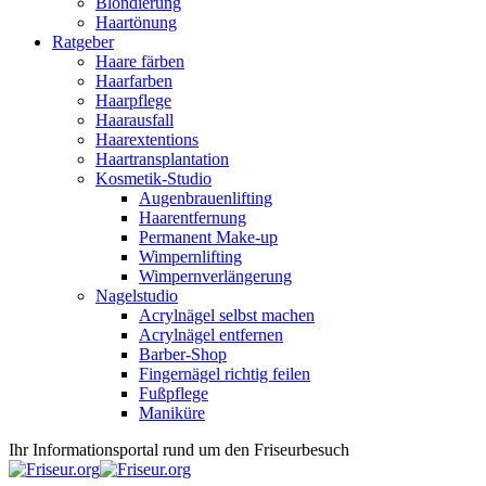
Blondierung
Haartönung
Ratgeber
Haare färben
Haarfarben
Haarpflege
Haarausfall
Haarextentions
Haartransplantation
Kosmetik-Studio
Augenbrauenlifting
Haarentfernung
Permanent Make-up
Wimpernlifting
Wimpernverlängerung
Nagelstudio
Acrylnägel selbst machen
Acrylnägel entfernen
Barber-Shop
Fingernägel richtig feilen
Fußpflege
Maniküre
Ihr Informationsportal rund um den Friseurbesuch