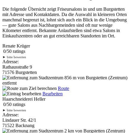
Die folgende Übersicht zeigt Friseursalons in und um Burgstetten
mit Adresse und Kontaktdaten. Da die Auswahl in kleineren Orten
manchmal begrenzt ist, lohnt sich auch ein Blick in die Umgebung
— gute Salons aus Nachbargemeinden sind oft nur wenige
Kilometer entfernt. Bekannte Anlaufstellen sind etwa Salons in
Einkaufszentren oder an gut erreichbaren Standorten im Ort.
Renate Krüger
0
/
5
0
ratings
►
bitte bewerten
Adresse:
Rathausstraße 9
71576 Burgstetten
856 m
von Burgstetten (Zentrum)
entfernt
Route
Bearbeiten
Haarschneiderei Heller
0
/
5
0
ratings
►
bitte bewerten
Adresse:
Lindauer Str. 42/1
71522 Backnang
2 km
von Burgstetten (Zentrum)