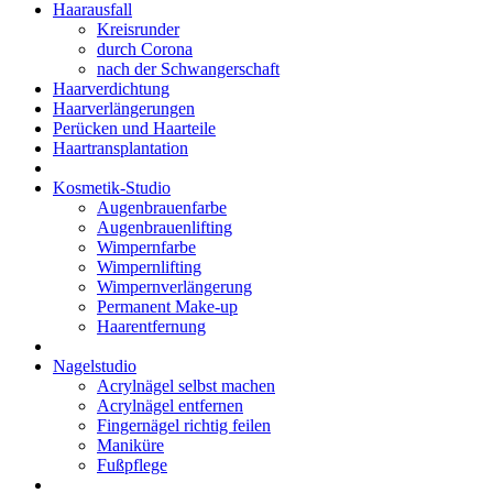
Haarausfall
Kreisrunder
durch Corona
nach der Schwangerschaft
Haarverdichtung
Haarverlängerungen
Perücken und Haarteile
Haartransplantation
Kosmetik-Studio
Augenbrauenfarbe
Augenbrauenlifting
Wimpernfarbe
Wimpernlifting
Wimpernverlängerung
Permanent Make-up
Haarentfernung
Nagelstudio
Acrylnägel selbst machen
Acrylnägel entfernen
Fingernägel richtig feilen
Maniküre
Fußpflege