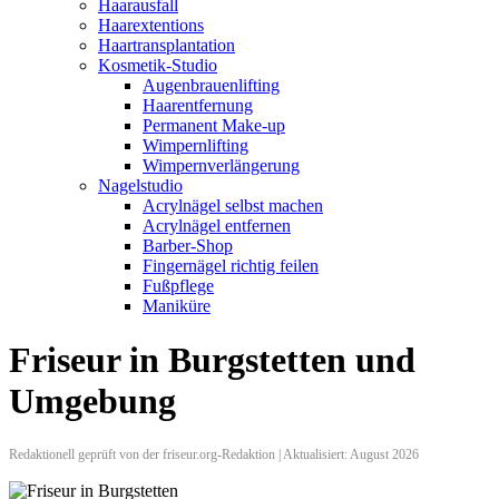
Haarausfall
Haarextentions
Haartransplantation
Kosmetik-Studio
Augenbrauenlifting
Haarentfernung
Permanent Make-up
Wimpernlifting
Wimpernverlängerung
Nagelstudio
Acrylnägel selbst machen
Acrylnägel entfernen
Barber-Shop
Fingernägel richtig feilen
Fußpflege
Maniküre
Friseur in Burgstetten und
Umgebung
Redaktionell geprüft von der friseur.org-Redaktion | Aktualisiert: August 2026