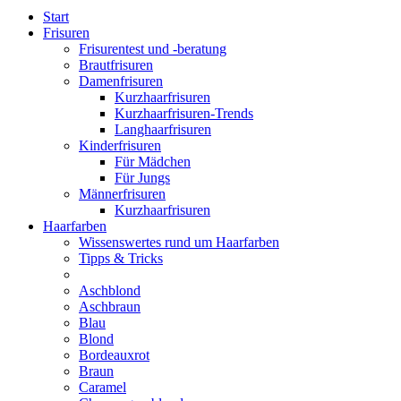
Start
Frisuren
Frisurentest und -beratung
Brautfrisuren
Damenfrisuren
Kurzhaarfrisuren
Kurzhaarfrisuren-Trends
Langhaarfrisuren
Kinderfrisuren
Für Mädchen
Für Jungs
Männerfrisuren
Kurzhaarfrisuren
Haarfarben
Wissenswertes rund um Haarfarben
Tipps & Tricks
Aschblond
Aschbraun
Blau
Blond
Bordeauxrot
Braun
Caramel