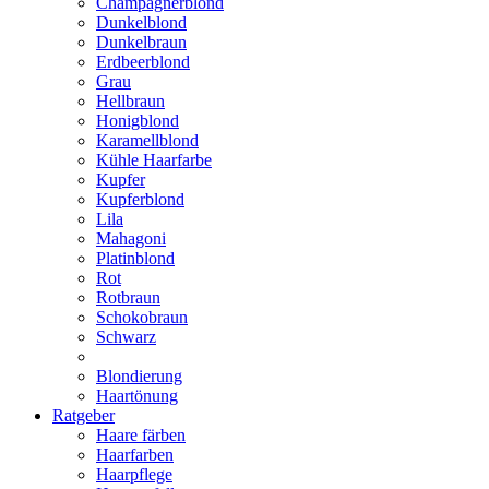
Champagnerblond
Dunkelblond
Dunkelbraun
Erdbeerblond
Grau
Hellbraun
Honigblond
Karamellblond
Kühle Haarfarbe
Kupfer
Kupferblond
Lila
Mahagoni
Platinblond
Rot
Rotbraun
Schokobraun
Schwarz
Blondierung
Haartönung
Ratgeber
Haare färben
Haarfarben
Haarpflege