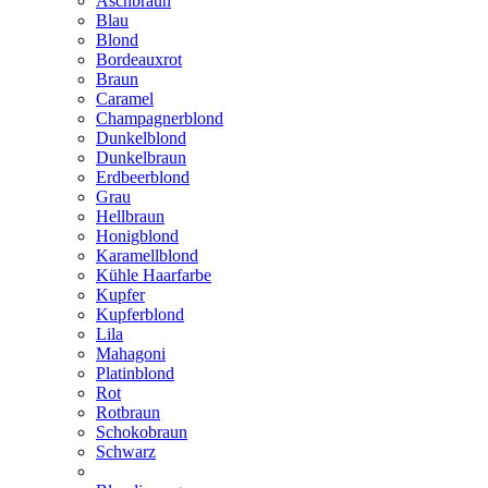
Aschbraun
Blau
Blond
Bordeauxrot
Braun
Caramel
Champagnerblond
Dunkelblond
Dunkelbraun
Erdbeerblond
Grau
Hellbraun
Honigblond
Karamellblond
Kühle Haarfarbe
Kupfer
Kupferblond
Lila
Mahagoni
Platinblond
Rot
Rotbraun
Schokobraun
Schwarz