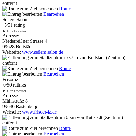
entfernt
Route
Bearbeiten
Seilers Salon
5
/
5
1
rating
►
bitte bewerten
Adresse:
Niederreißner Strasse 4
99628 Buttstädt
Webseite:
www.seilers-salon.de
537 m
von Buttstädt (Zentrum)
entfernt
Route
Bearbeiten
Frisör iz
0
/
5
0
ratings
►
bitte bewerten
Adresse:
Mühlstraße 8
99636 Rastenberg
Webseite:
www.frisoer-iz.de
6 km
von Buttstädt (Zentrum)
entfernt
Route
Bearbeiten