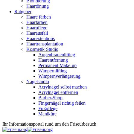
Blondierung
Haartönung
Ratgeber
Haare färben
Haarfarben
Haarpflege
Haarausfall
Haarextentions
Haartransplantation
Kosmetik-Studio
Augenbrauenlifting
Haarentfernung
Permanent Make-up
Wimpernlifting
Wimpernverlängerung
Nagelstudio
Acrylnägel selbst machen
Acrylnägel entfernen
Barber-Shop
Fingernägel richtig feilen
Fußpflege
Maniküre
Ihr Informationsportal rund um den Friseurbesuch