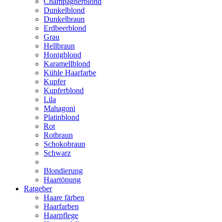
Champagnerblond
Dunkelblond
Dunkelbraun
Erdbeerblond
Grau
Hellbraun
Honigblond
Karamellblond
Kühle Haarfarbe
Kupfer
Kupferblond
Lila
Mahagoni
Platinblond
Rot
Rotbraun
Schokobraun
Schwarz
Blondierung
Haartönung
Ratgeber
Haare färben
Haarfarben
Haarpflege