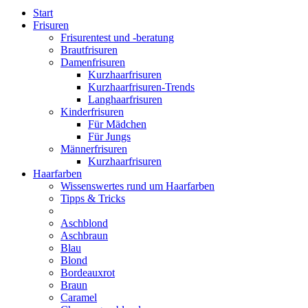
Start
Frisuren
Frisurentest und -beratung
Brautfrisuren
Damenfrisuren
Kurzhaarfrisuren
Kurzhaarfrisuren-Trends
Langhaarfrisuren
Kinderfrisuren
Für Mädchen
Für Jungs
Männerfrisuren
Kurzhaarfrisuren
Haarfarben
Wissenswertes rund um Haarfarben
Tipps & Tricks
Aschblond
Aschbraun
Blau
Blond
Bordeauxrot
Braun
Caramel