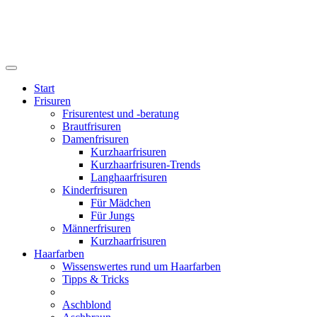
Start
Frisuren
Frisurentest und -beratung
Brautfrisuren
Damenfrisuren
Kurzhaarfrisuren
Kurzhaarfrisuren-Trends
Langhaarfrisuren
Kinderfrisuren
Für Mädchen
Für Jungs
Männerfrisuren
Kurzhaarfrisuren
Haarfarben
Wissenswertes rund um Haarfarben
Tipps & Tricks
Aschblond