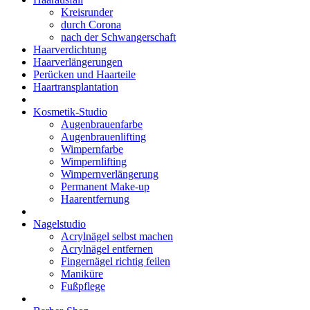
Kreisrunder
durch Corona
nach der Schwangerschaft
Haarverdichtung
Haarverlängerungen
Perücken und Haarteile
Haartransplantation
Kosmetik-Studio
Augenbrauenfarbe
Augenbrauenlifting
Wimpernfarbe
Wimpernlifting
Wimpernverlängerung
Permanent Make-up
Haarentfernung
Nagelstudio
Acrylnägel selbst machen
Acrylnägel entfernen
Fingernägel richtig feilen
Maniküre
Fußpflege