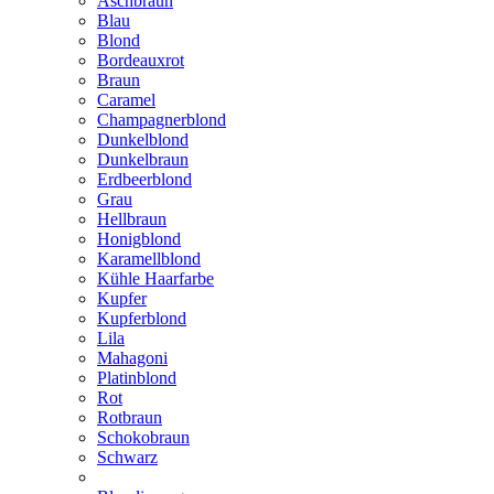
Aschbraun
Blau
Blond
Bordeauxrot
Braun
Caramel
Champagnerblond
Dunkelblond
Dunkelbraun
Erdbeerblond
Grau
Hellbraun
Honigblond
Karamellblond
Kühle Haarfarbe
Kupfer
Kupferblond
Lila
Mahagoni
Platinblond
Rot
Rotbraun
Schokobraun
Schwarz