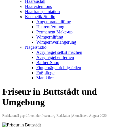
Haarausfall
Haarextentions
Haartransplantation
Kosmetik-Studio
Augenbrauenlifting
Haarentfernung
Permanent Make-up
Wimpernlifting
Wimpernverlängerung
Nagelstudio
Acrylnägel selbst machen
Acrylnägel entfernen
Barber-Shop
Fingernägel richtig feilen
Fußpflege
Maniküre
Friseur in Buttstädt und
Umgebung
Redaktionell geprüft von der friseur.org-Redaktion | Aktualisiert: August 2026