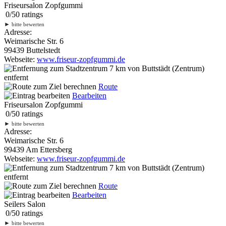
Friseursalon Zopfgummi
0
/
5
0
ratings
►
bitte bewerten
Adresse:
Weimarische Str. 6
99439 Buttelstedt
Webseite:
www.friseur-zopfgummi.de
7 km
von Buttstädt (Zentrum)
entfernt
Route
Bearbeiten
Friseursalon Zopfgummi
0
/
5
0
ratings
►
bitte bewerten
Adresse:
Weimarische Str. 6
99439 Am Ettersberg
Webseite:
www.friseur-zopfgummi.de
7 km
von Buttstädt (Zentrum)
entfernt
Route
Bearbeiten
Seilers Salon
0
/
5
0
ratings
►
bitte bewerten