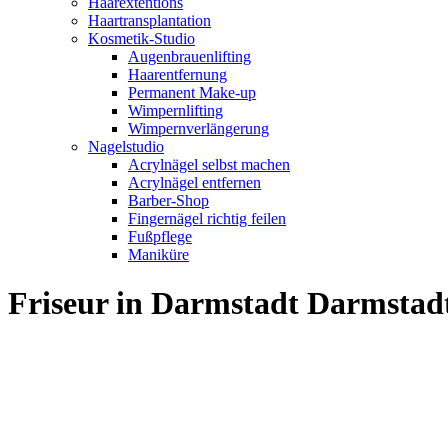
Haarextentions
Haartransplantation
Kosmetik-Studio
Augenbrauenlifting
Haarentfernung
Permanent Make-up
Wimpernlifting
Wimpernverlängerung
Nagelstudio
Acrylnägel selbst machen
Acrylnägel entfernen
Barber-Shop
Fingernägel richtig feilen
Fußpflege
Maniküre
Friseur in Darmstadt Darmsta