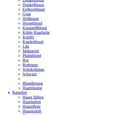
Dunkelblond
Dunkelbraun
Erdbeerblond
Grau
Hellbraun
Honigblond
Karamellblond
Kühle Haarfarbe
Kupfer
Kupferblond
Lila
Mahagoni
Platinblond
Rot
Rotbraun
Schokobraun
Schwarz
Blondierung
Haartönung
Ratgeber
Haare färben
Haarfarben
Haarpflege
Haarausfall