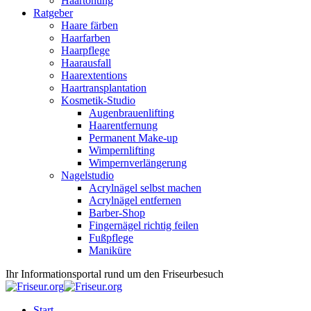
Haartönung
Ratgeber
Haare färben
Haarfarben
Haarpflege
Haarausfall
Haarextentions
Haartransplantation
Kosmetik-Studio
Augenbrauenlifting
Haarentfernung
Permanent Make-up
Wimpernlifting
Wimpernverlängerung
Nagelstudio
Acrylnägel selbst machen
Acrylnägel entfernen
Barber-Shop
Fingernägel richtig feilen
Fußpflege
Maniküre
Ihr Informationsportal rund um den Friseurbesuch
Start