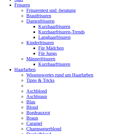
Frisuren
Frisurentest und -beratung
Brautfrisuren
Damenfrisuren
Kurzhaarfrisuren
Kurzhaarfrisuren-Trends
Langhaarfrisuren
Kinderfrisuren
Für Mädchen
Für Jungs
Männerfrisuren
Kurzhaarfrisuren
Haarfarben
Wissenswertes rund um Haarfarben
Tipps & Tricks
Aschblond
Aschbraun
Blau
Blond
Bordeauxrot
Braun
Caramel
Champagnerblond