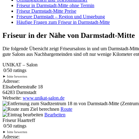
Friseur in Darmstadt-Mitte ohne Termin
Friseur Darmstadt-Mitte Preise
Friseure Darmstadt – Region und Umgebung
Häufige Fragen zum Friseur in Darmstadt-Mitte
Friseur in der Nähe von Darmstadt-Mitte
Die folgende Übersicht zeigt Friseursalons in und um Darmstadt-Mit
gute Salons aus Nachbargemeinden sind oft nur wenige Kilometer entf
UNIKAT – Salon
0
/
5
0
ratings
►
bitte bewerten
Adresse:
Elisabethenstraße 18
64283 Darmstadt
Webseite:
www.unikat-salon.de
18 m
von Darmstadt-Mitte (Zentrum)
Route
Bearbeiten
Friseur Haartreff
0
/
5
0
ratings
►
bitte bewerten
Adresse: