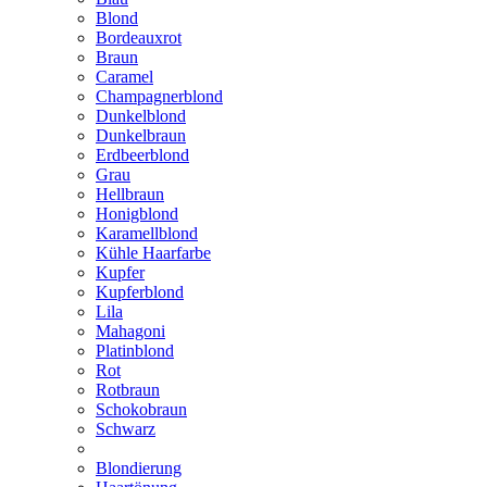
Blond
Bordeauxrot
Braun
Caramel
Champagnerblond
Dunkelblond
Dunkelbraun
Erdbeerblond
Grau
Hellbraun
Honigblond
Karamellblond
Kühle Haarfarbe
Kupfer
Kupferblond
Lila
Mahagoni
Platinblond
Rot
Rotbraun
Schokobraun
Schwarz
Blondierung