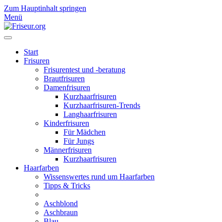
Zum Hauptinhalt springen
Menü
Start
Frisuren
Frisurentest und -beratung
Brautfrisuren
Damenfrisuren
Kurzhaarfrisuren
Kurzhaarfrisuren-Trends
Langhaarfrisuren
Kinderfrisuren
Für Mädchen
Für Jungs
Männerfrisuren
Kurzhaarfrisuren
Haarfarben
Wissenswertes rund um Haarfarben
Tipps & Tricks
Aschblond
Aschbraun
Blau