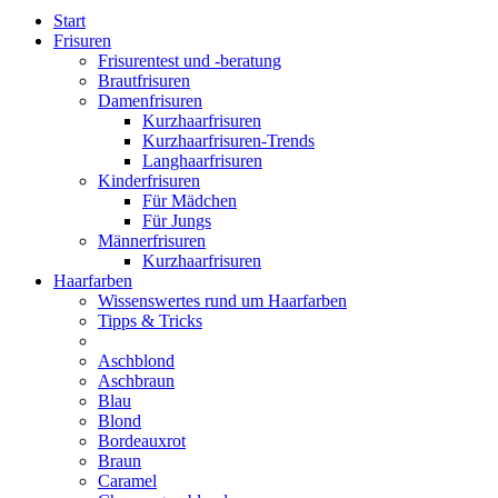
Start
Frisuren
Frisurentest und -beratung
Brautfrisuren
Damenfrisuren
Kurzhaarfrisuren
Kurzhaarfrisuren-Trends
Langhaarfrisuren
Kinderfrisuren
Für Mädchen
Für Jungs
Männerfrisuren
Kurzhaarfrisuren
Haarfarben
Wissenswertes rund um Haarfarben
Tipps & Tricks
Aschblond
Aschbraun
Blau
Blond
Bordeauxrot
Braun
Caramel