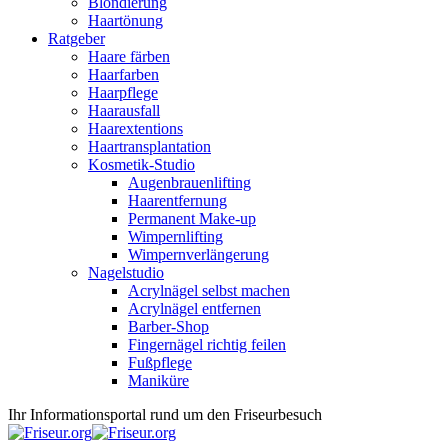
Blondierung
Haartönung
Ratgeber
Haare färben
Haarfarben
Haarpflege
Haarausfall
Haarextentions
Haartransplantation
Kosmetik-Studio
Augenbrauenlifting
Haarentfernung
Permanent Make-up
Wimpernlifting
Wimpernverlängerung
Nagelstudio
Acrylnägel selbst machen
Acrylnägel entfernen
Barber-Shop
Fingernägel richtig feilen
Fußpflege
Maniküre
Ihr Informationsportal rund um den Friseurbesuch