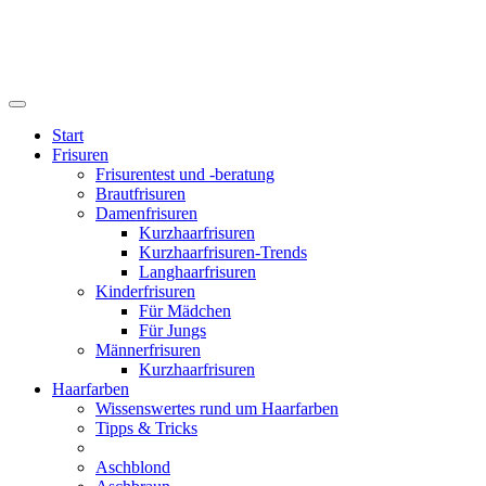
Start
Frisuren
Frisurentest und -beratung
Brautfrisuren
Damenfrisuren
Kurzhaarfrisuren
Kurzhaarfrisuren-Trends
Langhaarfrisuren
Kinderfrisuren
Für Mädchen
Für Jungs
Männerfrisuren
Kurzhaarfrisuren
Haarfarben
Wissenswertes rund um Haarfarben
Tipps & Tricks
Aschblond