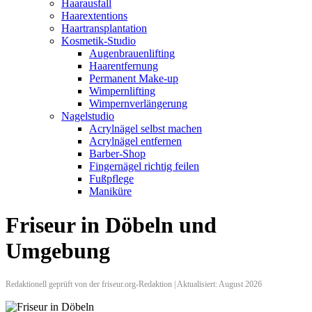
Haarausfall
Haarextentions
Haartransplantation
Kosmetik-Studio
Augenbrauenlifting
Haarentfernung
Permanent Make-up
Wimpernlifting
Wimpernverlängerung
Nagelstudio
Acrylnägel selbst machen
Acrylnägel entfernen
Barber-Shop
Fingernägel richtig feilen
Fußpflege
Maniküre
Friseur in Döbeln und
Umgebung
Redaktionell geprüft von der friseur.org-Redaktion | Aktualisiert: August 2026