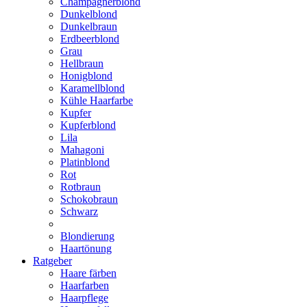
Champagnerblond
Dunkelblond
Dunkelbraun
Erdbeerblond
Grau
Hellbraun
Honigblond
Karamellblond
Kühle Haarfarbe
Kupfer
Kupferblond
Lila
Mahagoni
Platinblond
Rot
Rotbraun
Schokobraun
Schwarz
Blondierung
Haartönung
Ratgeber
Haare färben
Haarfarben
Haarpflege