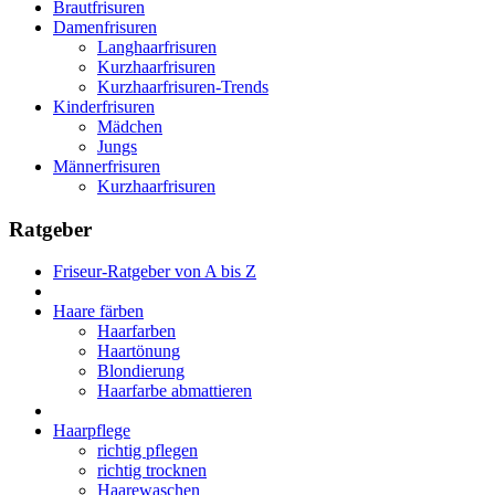
Brautfrisuren
Damenfrisuren
Langhaarfrisuren
Kurzhaarfrisuren
Kurzhaarfrisuren-Trends
Kinderfrisuren
Mädchen
Jungs
Männerfrisuren
Kurzhaarfrisuren
Ratgeber
Friseur-Ratgeber von A bis Z
Haare färben
Haarfarben
Haartönung
Blondierung
Haarfarbe abmattieren
Haarpflege
richtig pflegen
richtig trocknen
Haarewaschen