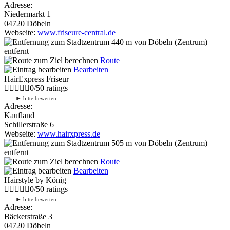
Adresse:
Niedermarkt 1
04720 Döbeln
Webseite:
www.friseure-central.de
440 m
von Döbeln (Zentrum)
entfernt
Route
Bearbeiten
HairExpress Friseur
0
/
5
0
ratings
►
bitte bewerten
Adresse:
Kaufland
Schillerstraße 6
Webseite:
www.hairxpress.de
505 m
von Döbeln (Zentrum)
entfernt
Route
Bearbeiten
Hairstyle by König
0
/
5
0
ratings
►
bitte bewerten
Adresse:
Bäckerstraße 3
04720 Döbeln