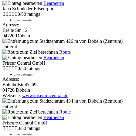
Bearbeiten
Jana Schmieder Friseurpur
0
/
5
0
ratings
►
bitte bewerten
Adresse:
Breite Str. 12
04720 Döbeln
426 m
von Döbeln (Zentrum)
entfernt
Route
Bearbeiten
Friseur Central GmbH
0
/
5
0
ratings
►
bitte bewerten
Adresse:
Bahnhofstraße 69
04720 Döbeln
Webseite:
www.friseure-central.de
434 m
von Döbeln (Zentrum)
entfernt
Route
Bearbeiten
Friseure Central GmbH
0
/
5
0
ratings
►
bitte bewerten