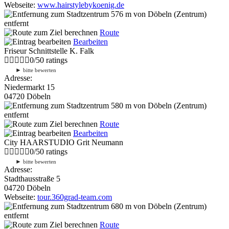
Webseite:
www.hairstylebykoenig.de
576 m
von Döbeln (Zentrum)
entfernt
Route
Bearbeiten
Friseur Schnittstelle K. Falk
0
/
5
0
ratings
►
bitte bewerten
Adresse:
Niedermarkt 15
04720 Döbeln
580 m
von Döbeln (Zentrum)
entfernt
Route
Bearbeiten
City HAARSTUDIO Grit Neumann
0
/
5
0
ratings
►
bitte bewerten
Adresse:
Stadthausstraße 5
04720 Döbeln
Webseite:
tour.360grad-team.com
680 m
von Döbeln (Zentrum)
entfernt
Route