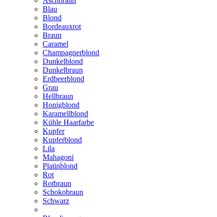
Aschbraun
Blau
Blond
Bordeauxrot
Braun
Caramel
Champagnerblond
Dunkelblond
Dunkelbraun
Erdbeerblond
Grau
Hellbraun
Honigblond
Karamellblond
Kühle Haarfarbe
Kupfer
Kupferblond
Lila
Mahagoni
Platinblond
Rot
Rotbraun
Schokobraun
Schwarz