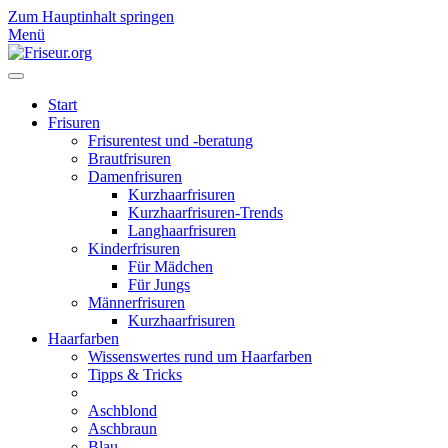
Zum Hauptinhalt springen
Menü
Start
Frisuren
Frisurentest und -beratung
Brautfrisuren
Damenfrisuren
Kurzhaarfrisuren
Kurzhaarfrisuren-Trends
Langhaarfrisuren
Kinderfrisuren
Für Mädchen
Für Jungs
Männerfrisuren
Kurzhaarfrisuren
Haarfarben
Wissenswertes rund um Haarfarben
Tipps & Tricks
Aschblond
Aschbraun
Blau