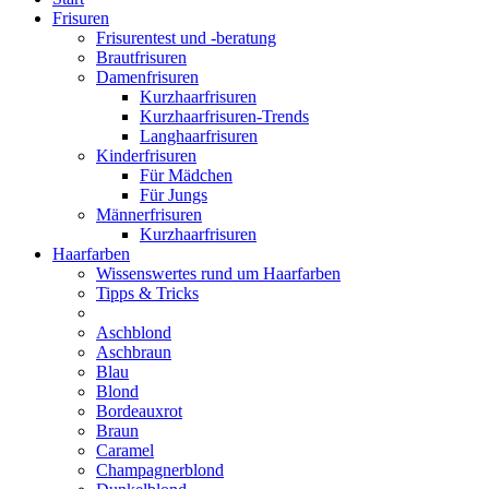
Frisuren
Frisurentest und -beratung
Brautfrisuren
Damenfrisuren
Kurzhaarfrisuren
Kurzhaarfrisuren-Trends
Langhaarfrisuren
Kinderfrisuren
Für Mädchen
Für Jungs
Männerfrisuren
Kurzhaarfrisuren
Haarfarben
Wissenswertes rund um Haarfarben
Tipps & Tricks
Aschblond
Aschbraun
Blau
Blond
Bordeauxrot
Braun
Caramel
Champagnerblond