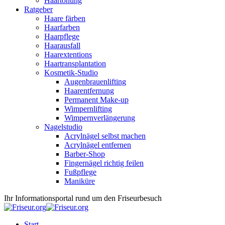
Haartönung
Ratgeber
Haare färben
Haarfarben
Haarpflege
Haarausfall
Haarextentions
Haartransplantation
Kosmetik-Studio
Augenbrauenlifting
Haarentfernung
Permanent Make-up
Wimpernlifting
Wimpernverlängerung
Nagelstudio
Acrylnägel selbst machen
Acrylnägel entfernen
Barber-Shop
Fingernägel richtig feilen
Fußpflege
Maniküre
Ihr Informationsportal rund um den Friseurbesuch
Start