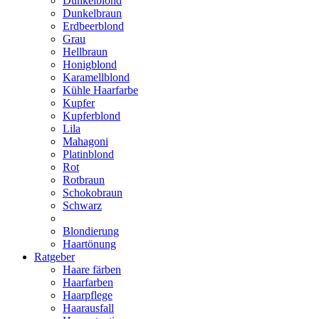
Dunkelblond
Dunkelbraun
Erdbeerblond
Grau
Hellbraun
Honigblond
Karamellblond
Kühle Haarfarbe
Kupfer
Kupferblond
Lila
Mahagoni
Platinblond
Rot
Rotbraun
Schokobraun
Schwarz
Blondierung
Haartönung
Ratgeber
Haare färben
Haarfarben
Haarpflege
Haarausfall