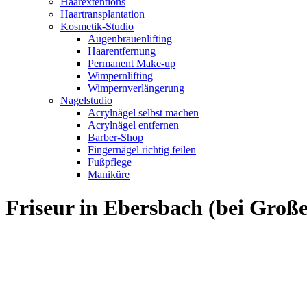
Haarextentions
Haartransplantation
Kosmetik-Studio
Augenbrauenlifting
Haarentfernung
Permanent Make-up
Wimpernlifting
Wimpernverlängerung
Nagelstudio
Acrylnägel selbst machen
Acrylnägel entfernen
Barber-Shop
Fingernägel richtig feilen
Fußpflege
Maniküre
Friseur in Ebersbach (bei Gro