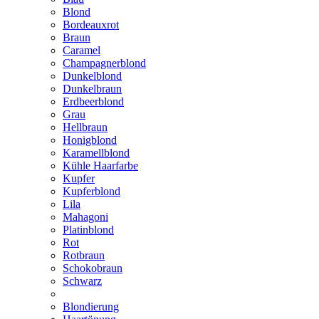
Blond
Bordeauxrot
Braun
Caramel
Champagnerblond
Dunkelblond
Dunkelbraun
Erdbeerblond
Grau
Hellbraun
Honigblond
Karamellblond
Kühle Haarfarbe
Kupfer
Kupferblond
Lila
Mahagoni
Platinblond
Rot
Rotbraun
Schokobraun
Schwarz
Blondierung