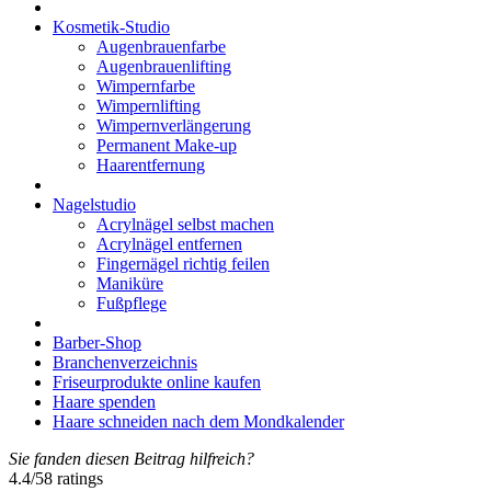
Kosmetik-Studio
Augenbrauenfarbe
Augenbrauenlifting
Wimpernfarbe
Wimpernlifting
Wimpernverlängerung
Permanent Make-up
Haarentfernung
Nagelstudio
Acrylnägel selbst machen
Acrylnägel entfernen
Fingernägel richtig feilen
Maniküre
Fußpflege
Barber-Shop
Branchenverzeichnis
Friseurprodukte online kaufen
Haare spenden
Haare schneiden nach dem Mondkalender
Sie fanden diesen Beitrag hilfreich?
4.4
/
5
8
ratings