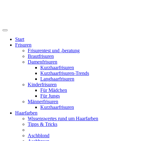
Start
Frisuren
Frisurentest und -beratung
Brautfrisuren
Damenfrisuren
Kurzhaarfrisuren
Kurzhaarfrisuren-Trends
Langhaarfrisuren
Kinderfrisuren
Für Mädchen
Für Jungs
Männerfrisuren
Kurzhaarfrisuren
Haarfarben
Wissenswertes rund um Haarfarben
Tipps & Tricks
Aschblond