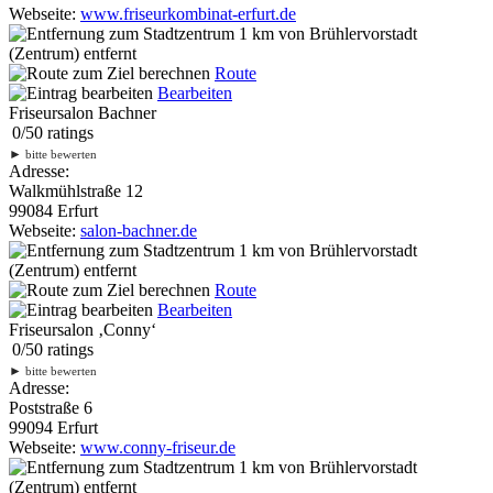
Webseite:
www.friseurkombinat-erfurt.de
1 km
von Brühlervorstadt
(Zentrum) entfernt
Route
Bearbeiten
Friseursalon Bachner
0
/
5
0
ratings
►
bitte bewerten
Adresse:
Walkmühlstraße 12
99084 Erfurt
Webseite:
salon-bachner.de
1 km
von Brühlervorstadt
(Zentrum) entfernt
Route
Bearbeiten
Friseursalon ‚Conny‘
0
/
5
0
ratings
►
bitte bewerten
Adresse:
Poststraße 6
99094 Erfurt
Webseite:
www.conny-friseur.de
1 km
von Brühlervorstadt
(Zentrum) entfernt