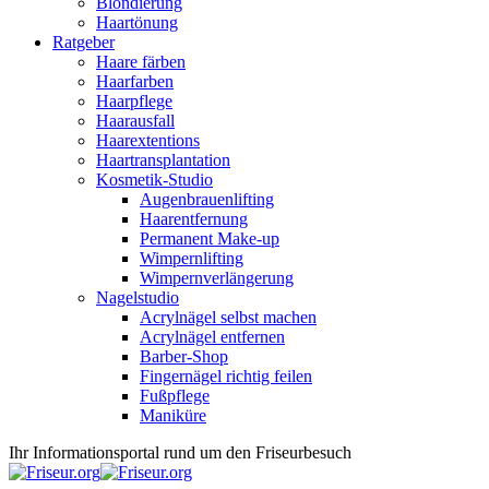
Blondierung
Haartönung
Ratgeber
Haare färben
Haarfarben
Haarpflege
Haarausfall
Haarextentions
Haartransplantation
Kosmetik-Studio
Augenbrauenlifting
Haarentfernung
Permanent Make-up
Wimpernlifting
Wimpernverlängerung
Nagelstudio
Acrylnägel selbst machen
Acrylnägel entfernen
Barber-Shop
Fingernägel richtig feilen
Fußpflege
Maniküre
Ihr Informationsportal rund um den Friseurbesuch