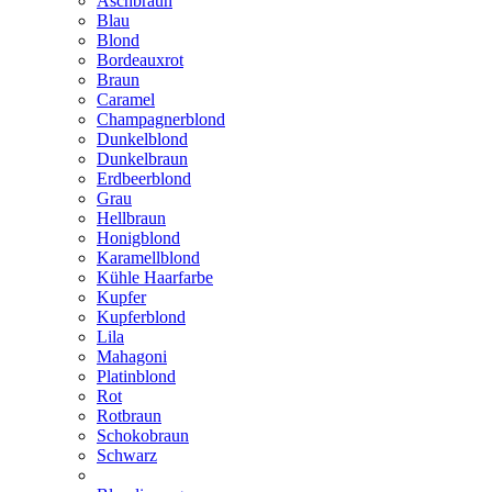
Aschbraun
Blau
Blond
Bordeauxrot
Braun
Caramel
Champagnerblond
Dunkelblond
Dunkelbraun
Erdbeerblond
Grau
Hellbraun
Honigblond
Karamellblond
Kühle Haarfarbe
Kupfer
Kupferblond
Lila
Mahagoni
Platinblond
Rot
Rotbraun
Schokobraun
Schwarz