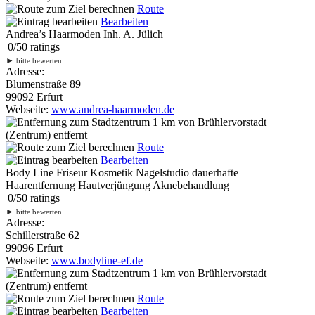
Route
Bearbeiten
Andrea’s Haarmoden Inh. A. Jülich
0
/
5
0
ratings
►
bitte bewerten
Adresse:
Blumenstraße 89
99092 Erfurt
Webseite:
www.andrea-haarmoden.de
1 km
von Brühlervorstadt
(Zentrum) entfernt
Route
Bearbeiten
Body Line Friseur Kosmetik Nagelstudio dauerhafte
Haarentfernung Hautverjüngung Aknebehandlung
0
/
5
0
ratings
►
bitte bewerten
Adresse:
Schillerstraße 62
99096 Erfurt
Webseite:
www.bodyline-ef.de
1 km
von Brühlervorstadt
(Zentrum) entfernt
Route
Bearbeiten