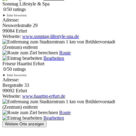
Sonntag Lifestyle & Spa
0
/
5
0
ratings
►
bitte bewerten
Adresse:
Neuwerkstraße 29
99084 Erfurt
Webseite:
www.sonntag-lifestyle-spa.de
1 km
von Brühlervorstadt
(Zentrum) entfernt
Route
Bearbeiten
Friseur Haartist Erfurt
0
/
5
0
ratings
►
bitte bewerten
Adresse:
Bergstraße 33
99092 Erfurt
Webseite:
www.haartist-erfurt.de
1 km
von Brühlervorstadt
(Zentrum) entfernt
Route
Bearbeiten
Weitere Orte anzeigen