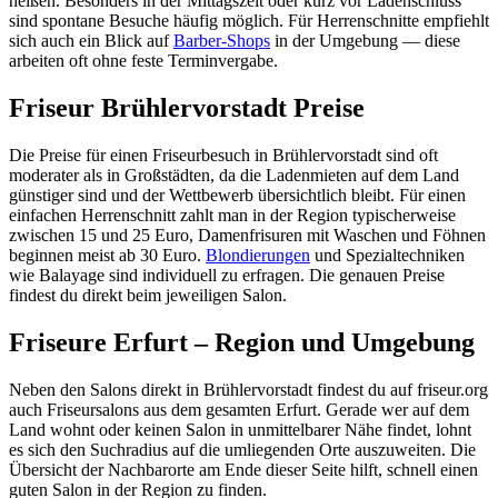
heißen. Besonders in der Mittagszeit oder kurz vor Ladenschluss
sind spontane Besuche häufig möglich. Für Herrenschnitte empfiehlt
sich auch ein Blick auf
Barber-Shops
in der Umgebung — diese
arbeiten oft ohne feste Terminvergabe.
Friseur Brühlervorstadt Preise
Die Preise für einen Friseurbesuch in Brühlervorstadt sind oft
moderater als in Großstädten, da die Ladenmieten auf dem Land
günstiger sind und der Wettbewerb übersichtlich bleibt. Für einen
einfachen Herrenschnitt zahlt man in der Region typischerweise
zwischen 15 und 25 Euro, Damenfrisuren mit Waschen und Föhnen
beginnen meist ab 30 Euro.
Blondierungen
und Spezialtechniken
wie Balayage sind individuell zu erfragen. Die genauen Preise
findest du direkt beim jeweiligen Salon.
Friseure Erfurt – Region und Umgebung
Neben den Salons direkt in Brühlervorstadt findest du auf friseur.org
auch Friseursalons aus dem gesamten Erfurt. Gerade wer auf dem
Land wohnt oder keinen Salon in unmittelbarer Nähe findet, lohnt
es sich den Suchradius auf die umliegenden Orte auszuweiten. Die
Übersicht der Nachbarorte am Ende dieser Seite hilft, schnell einen
guten Salon in der Region zu finden.