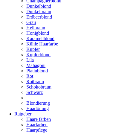
Champagnerblond
Dunkelblond
Dunkelbraun
Erdbeerblond
Grau
Hellbraun
Honigblond
Karamellblond
Kühle Haarfarbe
Kupfer
Kupferblond
Lila
Mahagoni
Platinblond
Rot
Rotbraun
Schokobraun
Schwarz
Blondierung
Haartönung
Ratgeber
Haare färben
Haarfarben
Haarpflege