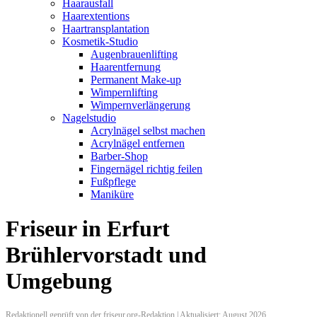
Haarausfall
Haarextentions
Haartransplantation
Kosmetik-Studio
Augenbrauenlifting
Haarentfernung
Permanent Make-up
Wimpernlifting
Wimpernverlängerung
Nagelstudio
Acrylnägel selbst machen
Acrylnägel entfernen
Barber-Shop
Fingernägel richtig feilen
Fußpflege
Maniküre
Friseur in Erfurt
Brühlervorstadt und
Umgebung
Redaktionell geprüft von der friseur.org-Redaktion | Aktualisiert: August 2026