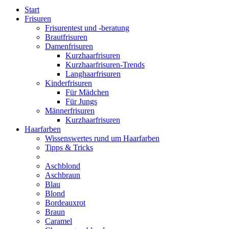
Start
Frisuren
Frisurentest und -beratung
Brautfrisuren
Damenfrisuren
Kurzhaarfrisuren
Kurzhaarfrisuren-Trends
Langhaarfrisuren
Kinderfrisuren
Für Mädchen
Für Jungs
Männerfrisuren
Kurzhaarfrisuren
Haarfarben
Wissenswertes rund um Haarfarben
Tipps & Tricks
Aschblond
Aschbraun
Blau
Blond
Bordeauxrot
Braun
Caramel