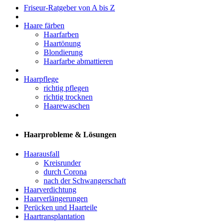
Friseur-Ratgeber von A bis Z
Haare färben
Haarfarben
Haartönung
Blondierung
Haarfarbe abmattieren
Haarpflege
richtig pflegen
richtig trocknen
Haarewaschen
Haarprobleme & Lösungen
Haarausfall
Kreisrunder
durch Corona
nach der Schwangerschaft
Haarverdichtung
Haarverlängerungen
Perücken und Haarteile
Haartransplantation