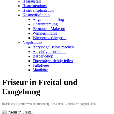
Haarausfall
Haarextentions
Haartransplantation
Kosmetik-Studio
Augenbrauenlifting
Haarentfernung
Permanent Make-up
Wimpernlifting
Wimpernverlängerung
Nagelstudio
Acrylnägel selbst machen
Acrylnägel entfernen
Barber-Shop
Fingernägel richtig feilen
Fußpflege
Maniküre
Friseur in Freital und
Umgebung
Redaktionell geprüft von der friseur.org-Redaktion | Aktualisiert: August 2026