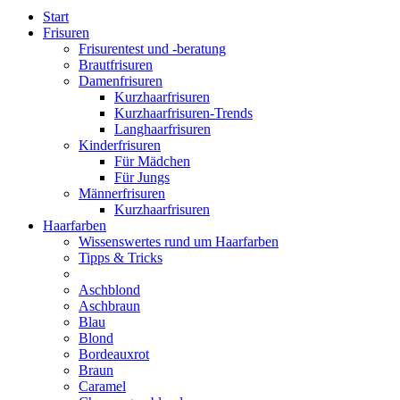
Start
Frisuren
Frisurentest und -beratung
Brautfrisuren
Damenfrisuren
Kurzhaarfrisuren
Kurzhaarfrisuren-Trends
Langhaarfrisuren
Kinderfrisuren
Für Mädchen
Für Jungs
Männerfrisuren
Kurzhaarfrisuren
Haarfarben
Wissenswertes rund um Haarfarben
Tipps & Tricks
Aschblond
Aschbraun
Blau
Blond
Bordeauxrot
Braun
Caramel