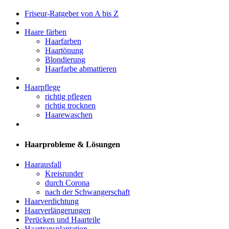
Friseur-Ratgeber von A bis Z
Haare färben
Haarfarben
Haartönung
Blondierung
Haarfarbe abmattieren
Haarpflege
richtig pflegen
richtig trocknen
Haarewaschen
Haarprobleme & Lösungen
Haarausfall
Kreisrunder
durch Corona
nach der Schwangerschaft
Haarverdichtung
Haarverlängerungen
Perücken und Haarteile
Haartransplantation