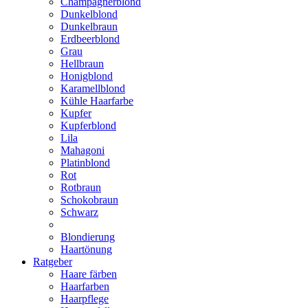
Champagnerblond
Dunkelblond
Dunkelbraun
Erdbeerblond
Grau
Hellbraun
Honigblond
Karamellblond
Kühle Haarfarbe
Kupfer
Kupferblond
Lila
Mahagoni
Platinblond
Rot
Rotbraun
Schokobraun
Schwarz
Blondierung
Haartönung
Ratgeber
Haare färben
Haarfarben
Haarpflege