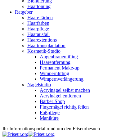
Blondierung
Haartönung
Ratgeber
Haare färben
Haarfarben
Haarpflege
Haarausfall
Haarextentions
Haartransplantation
Kosmetik-Studio
Augenbrauenlifting
Haarentfernung
Permanent Make-up
Wimpernlifting
Wimpernverlängerung
Nagelstudio
Acrylnägel selbst machen
Acrylnägel entfernen
Barber-Shop
Fingernägel richtig feilen
Fußpflege
Maniküre
Ihr Informationsportal rund um den Friseurbesuch