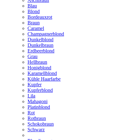
Aschbraun
Blau
Blond
Bordeauxrot
Braun
Caramel
Champagnerblond
Dunkelblond
Dunkelbraun
Erdbeerblond
Grau
Hellbraun
Honigblond
Karamellblond
Kühle Haarfarbe
Kupfer
Kupferblond
Lila
Mahagoni
Platinblond
Rot
Rotbraun
Schokobraun
Schwarz