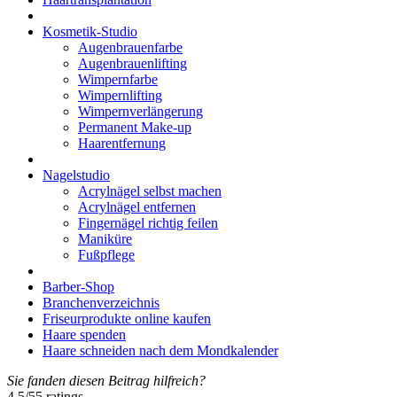
Kosmetik-Studio
Augenbrauenfarbe
Augenbrauenlifting
Wimpernfarbe
Wimpernlifting
Wimpernverlängerung
Permanent Make-up
Haarentfernung
Nagelstudio
Acrylnägel selbst machen
Acrylnägel entfernen
Fingernägel richtig feilen
Maniküre
Fußpflege
Barber-Shop
Branchenverzeichnis
Friseurprodukte online kaufen
Haare spenden
Haare schneiden nach dem Mondkalender
Sie fanden diesen Beitrag hilfreich?
4.5
/
5
5
ratings