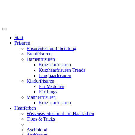
Start
Frisuren
Frisurentest und -beratung
Brautfrisuren
Damenfrisuren
Kurzhaarfrisuren
Kurzhaarfrisuren-Trends
Langhaarfrisuren
Kinderfrisuren
Für Mädchen
Für Jungs
Männerfrisuren
Kurzhaarfrisuren
Haarfarben
Wissenswertes rund um Haarfarben
Tipps & Tricks
Aschblond