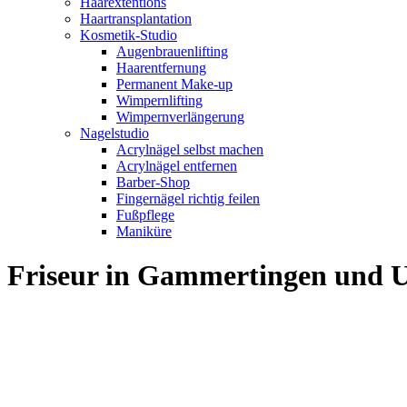
Haarextentions
Haartransplantation
Kosmetik-Studio
Augenbrauenlifting
Haarentfernung
Permanent Make-up
Wimpernlifting
Wimpernverlängerung
Nagelstudio
Acrylnägel selbst machen
Acrylnägel entfernen
Barber-Shop
Fingernägel richtig feilen
Fußpflege
Maniküre
Friseur in Gammertingen und