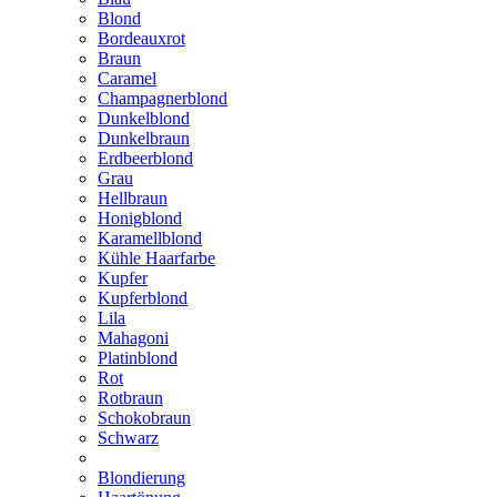
Blond
Bordeauxrot
Braun
Caramel
Champagnerblond
Dunkelblond
Dunkelbraun
Erdbeerblond
Grau
Hellbraun
Honigblond
Karamellblond
Kühle Haarfarbe
Kupfer
Kupferblond
Lila
Mahagoni
Platinblond
Rot
Rotbraun
Schokobraun
Schwarz
Blondierung