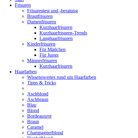
Frisuren
Frisurentest und -beratung
Brautfrisuren
Damenfrisuren
Kurzhaarfrisuren
Kurzhaarfrisuren-Trends
Langhaarfrisuren
Kinderfrisuren
Für Mädchen
Für Jungs
Männerfrisuren
Kurzhaarfrisuren
Haarfarben
Wissenswertes rund um Haarfarben
Tipps & Tricks
Aschblond
Aschbraun
Blau
Blond
Bordeauxrot
Braun
Caramel
Champagnerblond