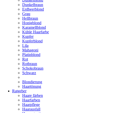
Dunkelblond
Dunkelbraun
Erdbeerblond
Grau
Hellbraun
Honigblond
Karamellblond
Kühle Haarfarbe
Kupfer
Kupferblond
Lila
Mahagoni
Platinblond
Rot
Rotbraun
Schokobraun
Schwarz
Blondierung
Haartönung
Ratgeber
Haare färben
Haarfarben
Haarpflege
Haarausfall