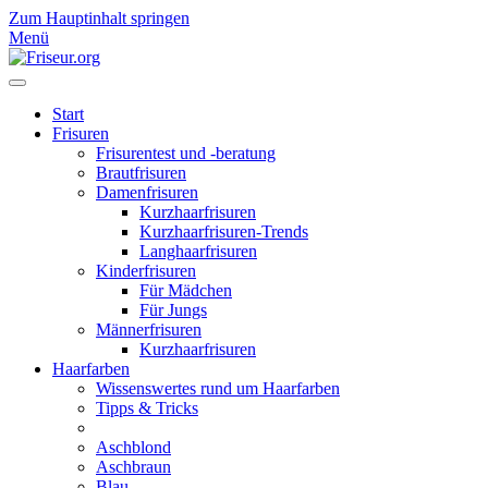
Zum Hauptinhalt springen
Menü
Start
Frisuren
Frisurentest und -beratung
Brautfrisuren
Damenfrisuren
Kurzhaarfrisuren
Kurzhaarfrisuren-Trends
Langhaarfrisuren
Kinderfrisuren
Für Mädchen
Für Jungs
Männerfrisuren
Kurzhaarfrisuren
Haarfarben
Wissenswertes rund um Haarfarben
Tipps & Tricks
Aschblond
Aschbraun
Blau