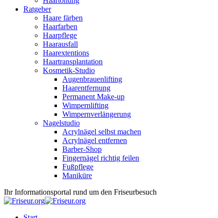
Haartönung
Ratgeber
Haare färben
Haarfarben
Haarpflege
Haarausfall
Haarextentions
Haartransplantation
Kosmetik-Studio
Augenbrauenlifting
Haarentfernung
Permanent Make-up
Wimpernlifting
Wimpernverlängerung
Nagelstudio
Acrylnägel selbst machen
Acrylnägel entfernen
Barber-Shop
Fingernägel richtig feilen
Fußpflege
Maniküre
Ihr Informationsportal rund um den Friseurbesuch
Start