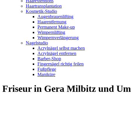
Haarextentions
Haartransplantation
Kosmetik-Studio
Augenbrauenlifting
Haarentfernung
Permanent Make-up
Wimpernlifting
Wimpernverlängerung
Nagelstudio
Acrylnägel selbst machen
Acrylnägel entfernen
Barber-Shop
Fingernägel richtig feilen
Fußpflege
Maniküre
Friseur in Gera Milbitz und U