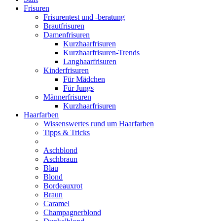
Frisuren
Frisurentest und -beratung
Brautfrisuren
Damenfrisuren
Kurzhaarfrisuren
Kurzhaarfrisuren-Trends
Langhaarfrisuren
Kinderfrisuren
Für Mädchen
Für Jungs
Männerfrisuren
Kurzhaarfrisuren
Haarfarben
Wissenswertes rund um Haarfarben
Tipps & Tricks
Aschblond
Aschbraun
Blau
Blond
Bordeauxrot
Braun
Caramel
Champagnerblond