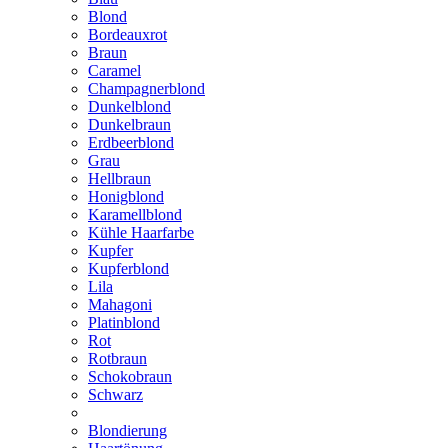
Blond
Bordeauxrot
Braun
Caramel
Champagnerblond
Dunkelblond
Dunkelbraun
Erdbeerblond
Grau
Hellbraun
Honigblond
Karamellblond
Kühle Haarfarbe
Kupfer
Kupferblond
Lila
Mahagoni
Platinblond
Rot
Rotbraun
Schokobraun
Schwarz
Blondierung