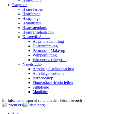
Haartönung
Ratgeber
Haare färben
Haarfarben
Haarpflege
Haarausfall
Haarextentions
Haartransplantation
Kosmetik-Studio
Augenbrauenlifting
Haarentfernung
Permanent Make-up
Wimpernlifting
Wimpernverlängerung
Nagelstudio
Acrylnägel selbst machen
Acrylnägel entfernen
Barber-Shop
Fingernägel richtig feilen
Fußpflege
Maniküre
Ihr Informationsportal rund um den Friseurbesuch
Start