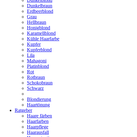
Dunkelblond
Dunkelbraun
Erdbeerblond
Grau
Hellbraun
Honigblond
Karamellblond
Kühle Haarfarbe
Kupfer
Kupferblond
Lila
Mahagoni
Platinblond
Rot
Rotbraun
Schokobraun
Schwarz
Blondierung
Haartönung
Ratgeber
Haare färben
Haarfarben
Haarpflege
Haarausfall