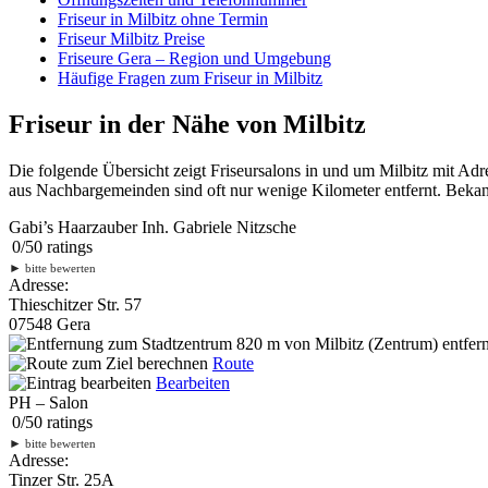
Friseur in Milbitz ohne Termin
Friseur Milbitz Preise
Friseure Gera – Region und Umgebung
Häufige Fragen zum Friseur in Milbitz
Friseur in der Nähe von Milbitz
Die folgende Übersicht zeigt Friseursalons in und um Milbitz mit Ad
aus Nachbargemeinden sind oft nur wenige Kilometer entfernt. Bekann
Gabi’s Haarzauber Inh. Gabriele Nitzsche
0
/
5
0
ratings
►
bitte bewerten
Adresse:
Thieschitzer Str. 57
07548 Gera
820 m
von Milbitz (Zentrum) entfern
Route
Bearbeiten
PH – Salon
0
/
5
0
ratings
►
bitte bewerten
Adresse:
Tinzer Str. 25A