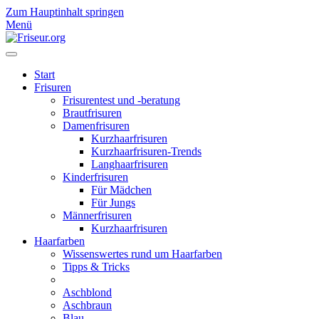
Zum Hauptinhalt springen
Menü
Start
Frisuren
Frisurentest und -beratung
Brautfrisuren
Damenfrisuren
Kurzhaarfrisuren
Kurzhaarfrisuren-Trends
Langhaarfrisuren
Kinderfrisuren
Für Mädchen
Für Jungs
Männerfrisuren
Kurzhaarfrisuren
Haarfarben
Wissenswertes rund um Haarfarben
Tipps & Tricks
Aschblond
Aschbraun
Blau