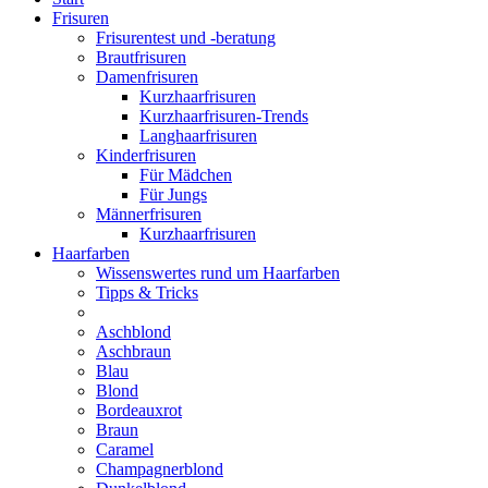
Frisuren
Frisurentest und -beratung
Brautfrisuren
Damenfrisuren
Kurzhaarfrisuren
Kurzhaarfrisuren-Trends
Langhaarfrisuren
Kinderfrisuren
Für Mädchen
Für Jungs
Männerfrisuren
Kurzhaarfrisuren
Haarfarben
Wissenswertes rund um Haarfarben
Tipps & Tricks
Aschblond
Aschbraun
Blau
Blond
Bordeauxrot
Braun
Caramel
Champagnerblond