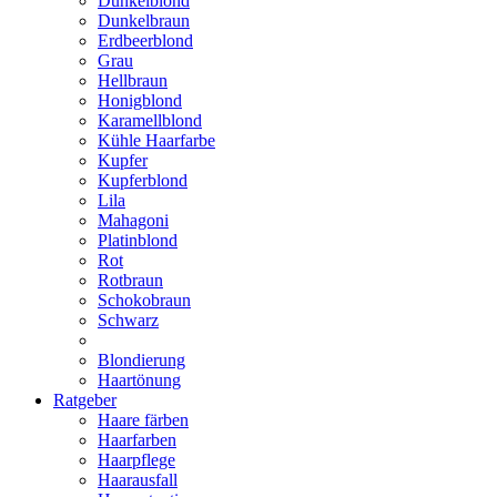
Dunkelblond
Dunkelbraun
Erdbeerblond
Grau
Hellbraun
Honigblond
Karamellblond
Kühle Haarfarbe
Kupfer
Kupferblond
Lila
Mahagoni
Platinblond
Rot
Rotbraun
Schokobraun
Schwarz
Blondierung
Haartönung
Ratgeber
Haare färben
Haarfarben
Haarpflege
Haarausfall