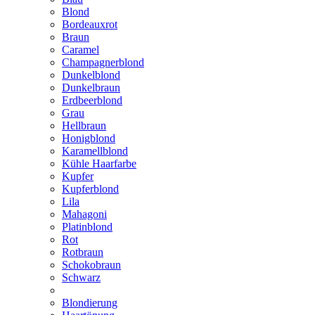
Blond
Bordeauxrot
Braun
Caramel
Champagnerblond
Dunkelblond
Dunkelbraun
Erdbeerblond
Grau
Hellbraun
Honigblond
Karamellblond
Kühle Haarfarbe
Kupfer
Kupferblond
Lila
Mahagoni
Platinblond
Rot
Rotbraun
Schokobraun
Schwarz
Blondierung