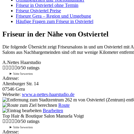
Friseur in Ostviertel ohne Termin
Friseur Ostviertel Preise
Friseure Gera – Region und Umgebung
Häufige Fragen zum Friseur in Ostviertel
Friseur in der Nähe von Ostviertel
Die folgende Übersicht zeigt Friseursalons in und um Ostviertel mit
Salons aus Nachbargemeinden sind oft nur wenige Kilometer entfernt.
A.Nettes Haarstudio
0
/
5
0
ratings
►
bitte bewerten
Adresse:
Altenburger Str. 14
07546 Gera
Webseite:
www.a-nettes-haarstudio.de
262 m
von Ostviertel (Zentrum) entf
Route
Bearbeiten
Top Hair & Boutique Salon Manuela Voigt
0
/
5
0
ratings
►
bitte bewerten
Adresse: