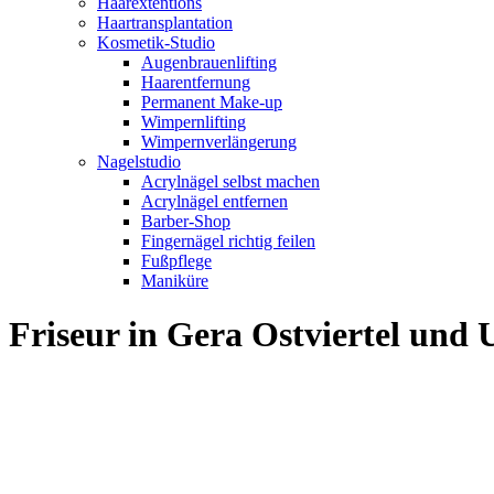
Haarextentions
Haartransplantation
Kosmetik-Studio
Augenbrauenlifting
Haarentfernung
Permanent Make-up
Wimpernlifting
Wimpernverlängerung
Nagelstudio
Acrylnägel selbst machen
Acrylnägel entfernen
Barber-Shop
Fingernägel richtig feilen
Fußpflege
Maniküre
Friseur in Gera Ostviertel un