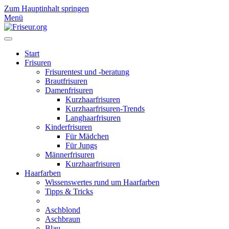
Zum Hauptinhalt springen
Menü
Start
Frisuren
Frisurentest und -beratung
Brautfrisuren
Damenfrisuren
Kurzhaarfrisuren
Kurzhaarfrisuren-Trends
Langhaarfrisuren
Kinderfrisuren
Für Mädchen
Für Jungs
Männerfrisuren
Kurzhaarfrisuren
Haarfarben
Wissenswertes rund um Haarfarben
Tipps & Tricks
Aschblond
Aschbraun
Blau