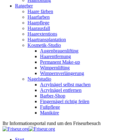
Haartönung
Ratgeber
Haare färben
Haarfarben
Haarpflege
Haarausfall
Haarextentions
Haartransplantation
Kosmetik-Studio
Augenbrauenlifting
Haarentfernung
Permanent Make-up
Wimpernlifting
Wimpernverlängerung
Nagelstudio
Acrylnägel selbst machen
Acrylnägel entfernen
Barber-Shop
Fingernägel richtig feilen
Fußpflege
Maniküre
Ihr Informationsportal rund um den Friseurbesuch
Start