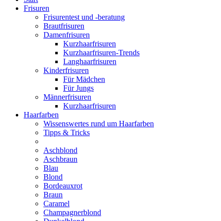
Frisuren
Frisurentest und -beratung
Brautfrisuren
Damenfrisuren
Kurzhaarfrisuren
Kurzhaarfrisuren-Trends
Langhaarfrisuren
Kinderfrisuren
Für Mädchen
Für Jungs
Männerfrisuren
Kurzhaarfrisuren
Haarfarben
Wissenswertes rund um Haarfarben
Tipps & Tricks
Aschblond
Aschbraun
Blau
Blond
Bordeauxrot
Braun
Caramel
Champagnerblond