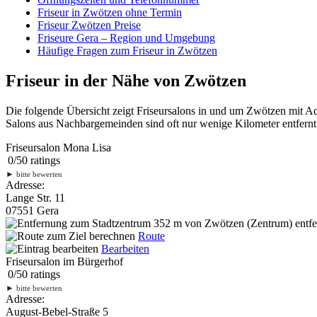
Friseur in Zwötzen ohne Termin
Friseur Zwötzen Preise
Friseure Gera – Region und Umgebung
Häufige Fragen zum Friseur in Zwötzen
Friseur in der Nähe von Zwötzen
Die folgende Übersicht zeigt Friseursalons in und um Zwötzen mit A
Salons aus Nachbargemeinden sind oft nur wenige Kilometer entfernt.
Friseursalon Mona Lisa
0
/
5
0
ratings
►
bitte bewerten
Adresse:
Lange Str. 11
07551 Gera
352 m
von Zwötzen (Zentrum) entfe
Route
Bearbeiten
Friseursalon im Bürgerhof
0
/
5
0
ratings
►
bitte bewerten
Adresse:
August-Bebel-Straße 5