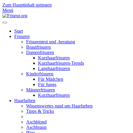
Zum Hauptinhalt springen
Menü
Start
Frisuren
Frisurentest und -beratung
Brautfrisuren
Damenfrisuren
Kurzhaarfrisuren
Kurzhaarfrisuren-Trends
Langhaarfrisuren
Kinderfrisuren
Für Mädchen
Für Jungs
Männerfrisuren
Kurzhaarfrisuren
Haarfarben
Wissenswertes rund um Haarfarben
Tipps & Tricks
Aschblond
Aschbraun
Blau