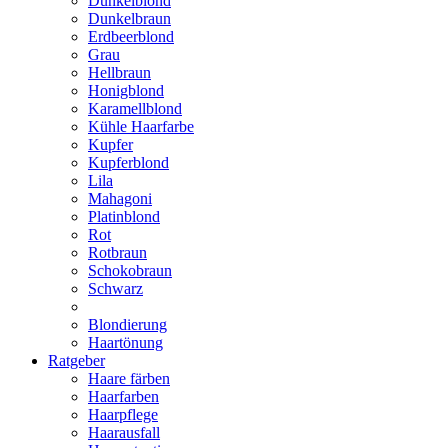
Dunkelblond
Dunkelbraun
Erdbeerblond
Grau
Hellbraun
Honigblond
Karamellblond
Kühle Haarfarbe
Kupfer
Kupferblond
Lila
Mahagoni
Platinblond
Rot
Rotbraun
Schokobraun
Schwarz
Blondierung
Haartönung
Ratgeber
Haare färben
Haarfarben
Haarpflege
Haarausfall