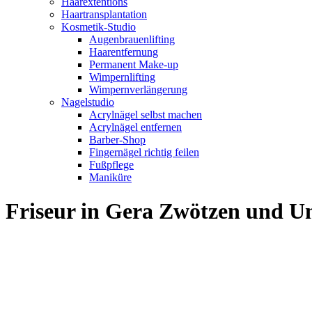
Haarextentions
Haartransplantation
Kosmetik-Studio
Augenbrauenlifting
Haarentfernung
Permanent Make-up
Wimpernlifting
Wimpernverlängerung
Nagelstudio
Acrylnägel selbst machen
Acrylnägel entfernen
Barber-Shop
Fingernägel richtig feilen
Fußpflege
Maniküre
Friseur in Gera Zwötzen und 