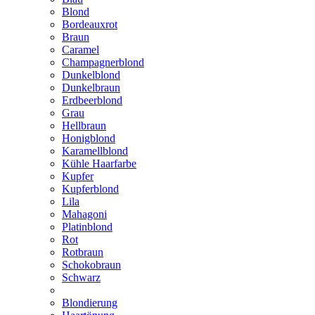
Blond
Bordeauxrot
Braun
Caramel
Champagnerblond
Dunkelblond
Dunkelbraun
Erdbeerblond
Grau
Hellbraun
Honigblond
Karamellblond
Kühle Haarfarbe
Kupfer
Kupferblond
Lila
Mahagoni
Platinblond
Rot
Rotbraun
Schokobraun
Schwarz
Blondierung