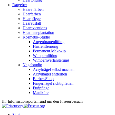
Haartönung
Ratgeber
Haare färben
Haarfarben
Haarpflege
Haarausfall
Haarextentions
Haartransplantation
Kosmetik-Studio
Augenbrauenlifting
Haarentfernung
Permanent Make-up
Wimpernlifting
Wimpernverlängerung
Nagelstudio
Acrylnägel selbst machen
Acrylnägel entfernen
Barber-Shop
Fingernägel richtig feilen
Fußpflege
Maniküre
Ihr Informationsportal rund um den Friseurbesuch
Start