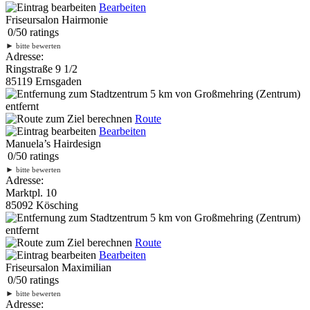
Bearbeiten
Friseursalon Hairmonie
0
/
5
0
ratings
►
bitte bewerten
Adresse:
Ringstraße 9 1/2
85119 Ernsgaden
5 km
von Großmehring (Zentrum)
entfernt
Route
Bearbeiten
Manuela’s Hairdesign
0
/
5
0
ratings
►
bitte bewerten
Adresse:
Marktpl. 10
85092 Kösching
5 km
von Großmehring (Zentrum)
entfernt
Route
Bearbeiten
Friseursalon Maximilian
0
/
5
0
ratings
►
bitte bewerten
Adresse: