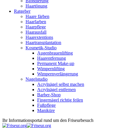
Blondierung
Haartönung
Ratgeber
Haare färben
Haarfarben
Haarpflege
Haarausfall
Haarextentions
Haartransplantation
Kosmetik-Studio
Augenbrauenlifting
Haarentfernung
Permanent Make-up
Wimpernlifting
Wimpernverlängerung
Nagelstudio
Acrylnägel selbst machen
Acrylnägel entfernen
Barber-Shop
Fingernägel richtig feilen
Fußpflege
Maniküre
Ihr Informationsportal rund um den Friseurbesuch