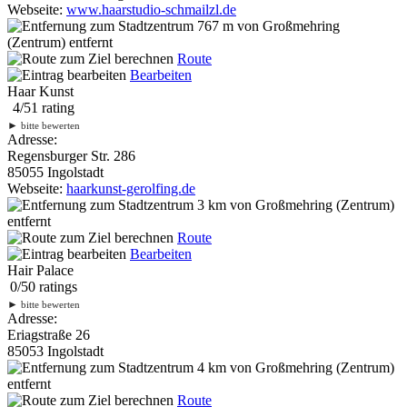
Webseite:
www.haarstudio-schmailzl.de
767 m
von Großmehring
(Zentrum) entfernt
Route
Bearbeiten
Haar Kunst
4
/
5
1
rating
►
bitte bewerten
Adresse:
Regensburger Str. 286
85055 Ingolstadt
Webseite:
haarkunst-gerolfing.de
3 km
von Großmehring (Zentrum)
entfernt
Route
Bearbeiten
Hair Palace
0
/
5
0
ratings
►
bitte bewerten
Adresse:
Eriagstraße 26
85053 Ingolstadt
4 km
von Großmehring (Zentrum)
entfernt
Route