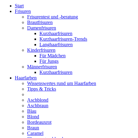
Start
Frisuren
Frisurentest und -beratung
Brautfrisuren
Damenfrisuren
Kurzhaarfrisuren
Kurzhaarfrisuren-Trends
Langhaarfrisuren
Kinderfrisuren
Für Mädchen
Für Jungs
Männerfrisuren
Kurzhaarfrisuren
Haarfarben
Wissenswertes rund um Haarfarben
Tipps & Tricks
Aschblond
Aschbraun
Blau
Blond
Bordeauxrot
Braun
Caramel