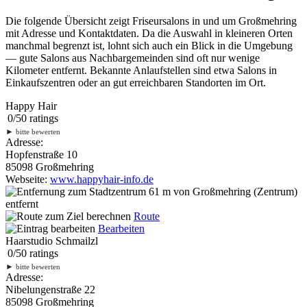
Die folgende Übersicht zeigt Friseursalons in und um Großmehring
mit Adresse und Kontaktdaten. Da die Auswahl in kleineren Orten
manchmal begrenzt ist, lohnt sich auch ein Blick in die Umgebung
— gute Salons aus Nachbargemeinden sind oft nur wenige
Kilometer entfernt. Bekannte Anlaufstellen sind etwa Salons in
Einkaufszentren oder an gut erreichbaren Standorten im Ort.
Happy Hair
0
/
5
0
ratings
►
bitte bewerten
Adresse:
Hopfenstraße 10
85098 Großmehring
Webseite:
www.happyhair-info.de
61 m
von Großmehring (Zentrum)
entfernt
Route
Bearbeiten
Haarstudio Schmailzl
0
/
5
0
ratings
►
bitte bewerten
Adresse:
Nibelungenstraße 22
85098 Großmehring