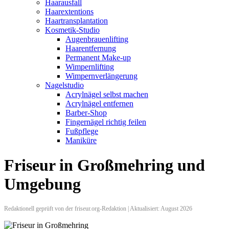
Haarausfall
Haarextentions
Haartransplantation
Kosmetik-Studio
Augenbrauenlifting
Haarentfernung
Permanent Make-up
Wimpernlifting
Wimpernverlängerung
Nagelstudio
Acrylnägel selbst machen
Acrylnägel entfernen
Barber-Shop
Fingernägel richtig feilen
Fußpflege
Maniküre
Friseur in Großmehring und
Umgebung
Redaktionell geprüft von der friseur.org-Redaktion | Aktualisiert: August 2026