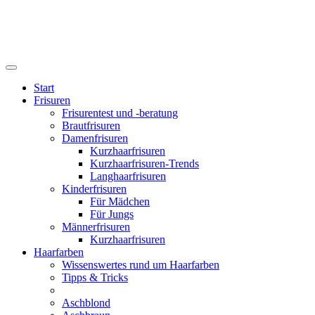
Start
Frisuren
Frisurentest und -beratung
Brautfrisuren
Damenfrisuren
Kurzhaarfrisuren
Kurzhaarfrisuren-Trends
Langhaarfrisuren
Kinderfrisuren
Für Mädchen
Für Jungs
Männerfrisuren
Kurzhaarfrisuren
Haarfarben
Wissenswertes rund um Haarfarben
Tipps & Tricks
Aschblond