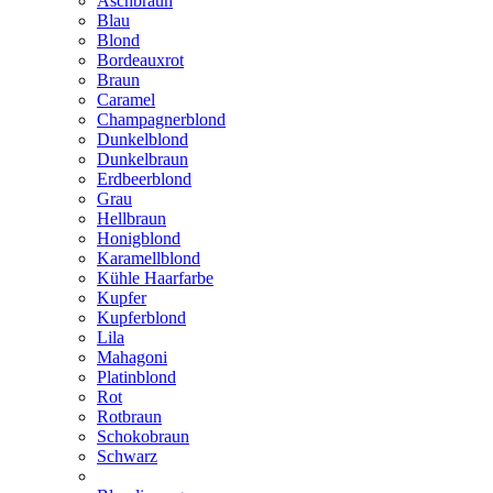
Aschbraun
Blau
Blond
Bordeauxrot
Braun
Caramel
Champagnerblond
Dunkelblond
Dunkelbraun
Erdbeerblond
Grau
Hellbraun
Honigblond
Karamellblond
Kühle Haarfarbe
Kupfer
Kupferblond
Lila
Mahagoni
Platinblond
Rot
Rotbraun
Schokobraun
Schwarz