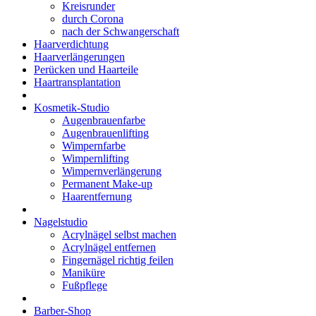
Kreisrunder
durch Corona
nach der Schwangerschaft
Haarverdichtung
Haarverlängerungen
Perücken und Haarteile
Haartransplantation
Kosmetik-Studio
Augenbrauenfarbe
Augenbrauenlifting
Wimpernfarbe
Wimpernlifting
Wimpernverlängerung
Permanent Make-up
Haarentfernung
Nagelstudio
Acrylnägel selbst machen
Acrylnägel entfernen
Fingernägel richtig feilen
Maniküre
Fußpflege
Barber-Shop