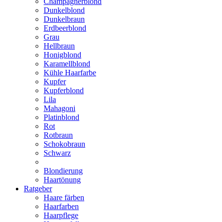
Champagnerblond
Dunkelblond
Dunkelbraun
Erdbeerblond
Grau
Hellbraun
Honigblond
Karamellblond
Kühle Haarfarbe
Kupfer
Kupferblond
Lila
Mahagoni
Platinblond
Rot
Rotbraun
Schokobraun
Schwarz
Blondierung
Haartönung
Ratgeber
Haare färben
Haarfarben
Haarpflege