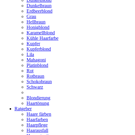
Dunkelblond
Dunkelbraun
Erdbeerblond
Grau
Hellbraun
Honigblond
Karamellblond
Kühle Haarfarbe
Kupfer
Kupferblond
Lila
Mahagoni
Platinblond
Rot
Rotbraun
Schokobraun
Schwarz
Blondierung
Haartönung
Ratgeber
Haare färben
Haarfarben
Haarpflege
Haarausfall