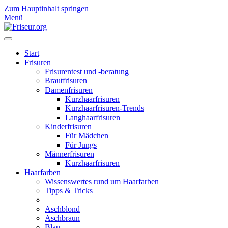
Zum Hauptinhalt springen
Menü
Start
Frisuren
Frisurentest und -beratung
Brautfrisuren
Damenfrisuren
Kurzhaarfrisuren
Kurzhaarfrisuren-Trends
Langhaarfrisuren
Kinderfrisuren
Für Mädchen
Für Jungs
Männerfrisuren
Kurzhaarfrisuren
Haarfarben
Wissenswertes rund um Haarfarben
Tipps & Tricks
Aschblond
Aschbraun
Blau