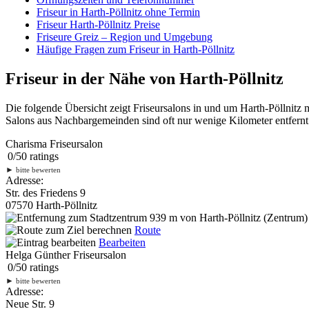
Friseur in Harth-Pöllnitz ohne Termin
Friseur Harth-Pöllnitz Preise
Friseure Greiz – Region und Umgebung
Häufige Fragen zum Friseur in Harth-Pöllnitz
Friseur in der Nähe von Harth-Pöllnitz
Die folgende Übersicht zeigt Friseursalons in und um Harth-Pöllnitz
Salons aus Nachbargemeinden sind oft nur wenige Kilometer entfernt.
Charisma Friseursalon
0
/
5
0
ratings
►
bitte bewerten
Adresse:
Str. des Friedens 9
07570 Harth-Pöllnitz
939 m
von Harth-Pöllnitz (Zentrum) 
Route
Bearbeiten
Helga Günther Friseursalon
0
/
5
0
ratings
►
bitte bewerten
Adresse:
Neue Str. 9