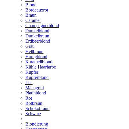
Blond
Bordeauxrot
Braun
Caramel
Champagnerblond
Dunkelblond
Dunkelbraun
Erdbeerblond
Grau
Hellbraun
Honigblond
Karamellblond
Kühle Haarfarbe
Kupfer
Kupferblond
Lila
Mahagoni
Platinblond
Rot
Rotbraun
Schokobraun
Schwarz
Blondierung