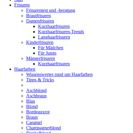
Frisuren
Frisurentest und -beratung
Brautfrisuren
Damenfrisuren
Kurzhaarfrisuren
Kurzhaarfrisuren-Trends
Langhaarfrisuren
Kinderfrisuren
Für Mädchen
Für Jungs
Männerfrisuren
Kurzhaarfrisuren
Haarfarben
Wissenswertes rund um Haarfarben
Tipps & Tricks
Aschblond
Aschbraun
Blau
Blond
Bordeauxrot
Braun
Caramel
Champagnerblond