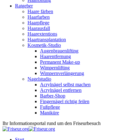
Haartönung
Ratgeber
Haare färben
Haarfarben
Haarpflege
Haarausfall
Haarextentions
Haartransplantation
Kosmetik-Studio
Augenbrauenlifting
Haarentfernung
Permanent Make-up
Wimpernlifting
Wimpernverlängerung
Nagelstudio
Acrylnägel selbst machen
Acrylnägel entfernen
Barber-Shop
Fingernägel richtig feilen
Fußpflege
Maniküre
Ihr Informationsportal rund um den Friseurbesuch
Start