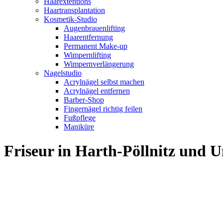
Haarextentions
Haartransplantation
Kosmetik-Studio
Augenbrauenlifting
Haarentfernung
Permanent Make-up
Wimpernlifting
Wimpernverlängerung
Nagelstudio
Acrylnägel selbst machen
Acrylnägel entfernen
Barber-Shop
Fingernägel richtig feilen
Fußpflege
Maniküre
Friseur in Harth-Pöllnitz und