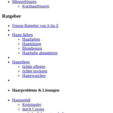
Männerfrisuren
Kurzhaarfrisuren
Ratgeber
Friseur-Ratgeber von A bis Z
Haare färben
Haarfarben
Haartönung
Blondierung
Haarfarbe abmattieren
Haarpflege
richtig pflegen
richtig trocknen
Haarewaschen
Haarprobleme & Lösungen
Haarausfall
Kreisrunder
durch Corona