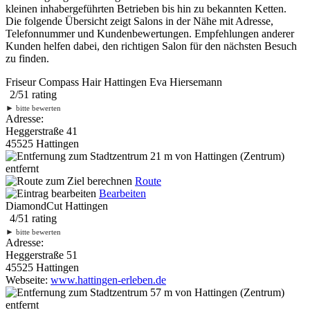
kleinen inhabergeführten Betrieben bis hin zu bekannten Ketten.
Die folgende Übersicht zeigt Salons in der Nähe mit Adresse,
Telefonnummer und Kundenbewertungen. Empfehlungen anderer
Kunden helfen dabei, den richtigen Salon für den nächsten Besuch
zu finden.
Friseur Compass Hair Hattingen Eva Hiersemann
2
/
5
1
rating
►
bitte bewerten
Adresse:
Heggerstraße 41
45525 Hattingen
21 m
von Hattingen (Zentrum)
entfernt
Route
Bearbeiten
DiamondCut Hattingen
4
/
5
1
rating
►
bitte bewerten
Adresse:
Heggerstraße 51
45525 Hattingen
Webseite:
www.hattingen-erleben.de
57 m
von Hattingen (Zentrum)
entfernt