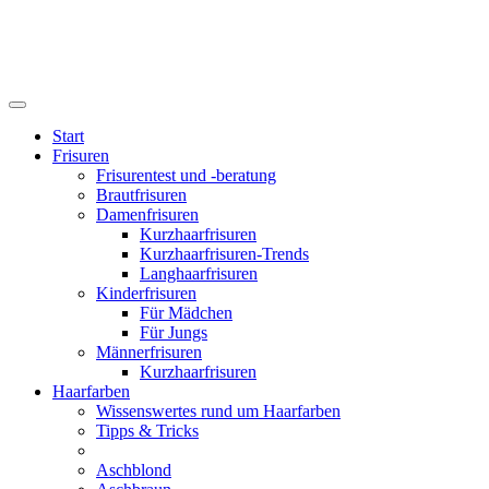
Start
Frisuren
Frisurentest und -beratung
Brautfrisuren
Damenfrisuren
Kurzhaarfrisuren
Kurzhaarfrisuren-Trends
Langhaarfrisuren
Kinderfrisuren
Für Mädchen
Für Jungs
Männerfrisuren
Kurzhaarfrisuren
Haarfarben
Wissenswertes rund um Haarfarben
Tipps & Tricks
Aschblond