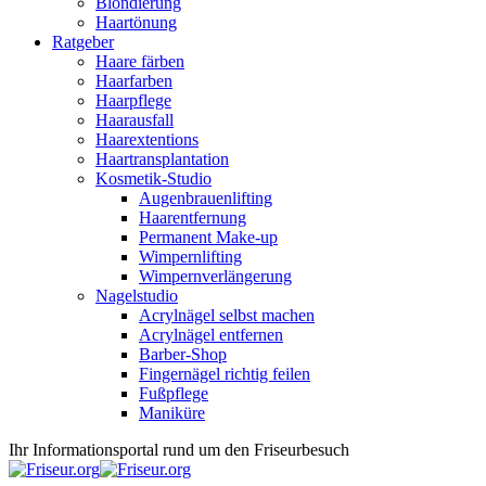
Blondierung
Haartönung
Ratgeber
Haare färben
Haarfarben
Haarpflege
Haarausfall
Haarextentions
Haartransplantation
Kosmetik-Studio
Augenbrauenlifting
Haarentfernung
Permanent Make-up
Wimpernlifting
Wimpernverlängerung
Nagelstudio
Acrylnägel selbst machen
Acrylnägel entfernen
Barber-Shop
Fingernägel richtig feilen
Fußpflege
Maniküre
Ihr Informationsportal rund um den Friseurbesuch