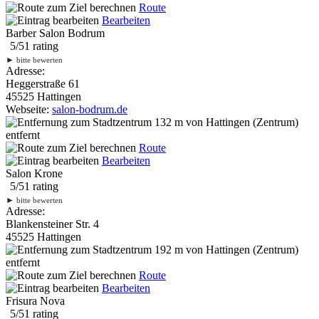
Route
Bearbeiten
Barber Salon Bodrum
5
/
5
1
rating
►
bitte bewerten
Adresse:
Heggerstraße 61
45525 Hattingen
Webseite:
salon-bodrum.de
132 m
von Hattingen (Zentrum)
entfernt
Route
Bearbeiten
Salon Krone
5
/
5
1
rating
►
bitte bewerten
Adresse:
Blankensteiner Str. 4
45525 Hattingen
192 m
von Hattingen (Zentrum)
entfernt
Route
Bearbeiten
Frisura Nova
5
/
5
1
rating