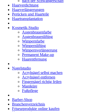
nach der Schwangerschaft
Haarverdichtung
Haarverlängerungen
Perücken und Haarteile
Haartransplantation
Kosmetik-Studio
Augenbrauenfarbe
Augenbrauenlifting
Wimpernfarbe
Wimpernlifting
Wimpernverlängerung
Permanent Make-up
Haarentfernung
Nagelstudio
Acrylnägel selbst machen
Acrylnägel entfernen
Fingernägel richtig feilen
Maniküre
Fußpflege
Barber-Shop
Branchenverzeichnis
Friseurprodukte online kaufen