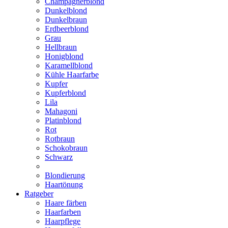
Champagnerblond
Dunkelblond
Dunkelbraun
Erdbeerblond
Grau
Hellbraun
Honigblond
Karamellblond
Kühle Haarfarbe
Kupfer
Kupferblond
Lila
Mahagoni
Platinblond
Rot
Rotbraun
Schokobraun
Schwarz
Blondierung
Haartönung
Ratgeber
Haare färben
Haarfarben
Haarpflege