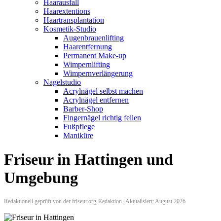
Haarausfall
Haarextentions
Haartransplantation
Kosmetik-Studio
Augenbrauenlifting
Haarentfernung
Permanent Make-up
Wimpernlifting
Wimpernverlängerung
Nagelstudio
Acrylnägel selbst machen
Acrylnägel entfernen
Barber-Shop
Fingernägel richtig feilen
Fußpflege
Maniküre
Friseur in Hattingen und
Umgebung
Redaktionell geprüft von der friseur.org-Redaktion | Aktualisiert: August 2026