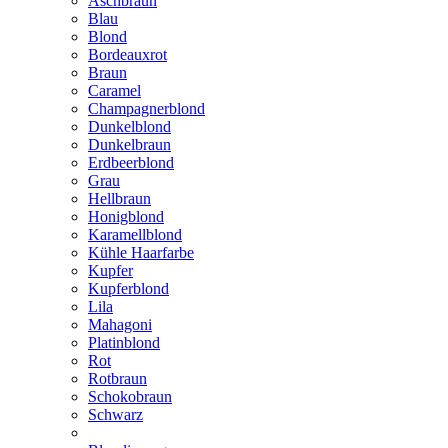
Aschbraun
Blau
Blond
Bordeauxrot
Braun
Caramel
Champagnerblond
Dunkelblond
Dunkelbraun
Erdbeerblond
Grau
Hellbraun
Honigblond
Karamellblond
Kühle Haarfarbe
Kupfer
Kupferblond
Lila
Mahagoni
Platinblond
Rot
Rotbraun
Schokobraun
Schwarz