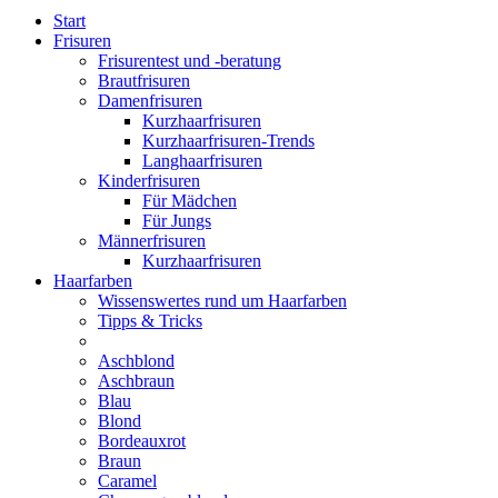
Start
Frisuren
Frisurentest und -beratung
Brautfrisuren
Damenfrisuren
Kurzhaarfrisuren
Kurzhaarfrisuren-Trends
Langhaarfrisuren
Kinderfrisuren
Für Mädchen
Für Jungs
Männerfrisuren
Kurzhaarfrisuren
Haarfarben
Wissenswertes rund um Haarfarben
Tipps & Tricks
Aschblond
Aschbraun
Blau
Blond
Bordeauxrot
Braun
Caramel