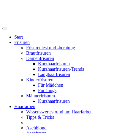
Start
Frisuren
Frisurentest und -beratung
Brautfrisuren
Damenfrisuren
Kurzhaarfrisuren
Kurzhaarfrisuren-Trends
Langhaarfrisuren
Kinderfrisuren
Für Mädchen
Für Jungs
Männerfrisuren
Kurzhaarfrisuren
Haarfarben
Wissenswertes rund um Haarfarben
Tipps & Tricks
Aschblond