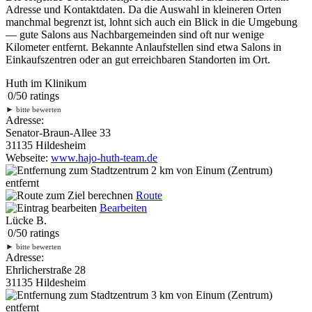
Adresse und Kontaktdaten. Da die Auswahl in kleineren Orten
manchmal begrenzt ist, lohnt sich auch ein Blick in die Umgebung
— gute Salons aus Nachbargemeinden sind oft nur wenige
Kilometer entfernt. Bekannte Anlaufstellen sind etwa Salons in
Einkaufszentren oder an gut erreichbaren Standorten im Ort.
Huth im Klinikum
0
/
5
0
ratings
►
bitte bewerten
Adresse:
Senator-Braun-Allee 33
31135 Hildesheim
Webseite:
www.hajo-huth-team.de
2 km
von Einum (Zentrum)
entfernt
Route
Bearbeiten
Lücke B.
0
/
5
0
ratings
►
bitte bewerten
Adresse:
Ehrlicherstraße 28
31135 Hildesheim
3 km
von Einum (Zentrum)
entfernt