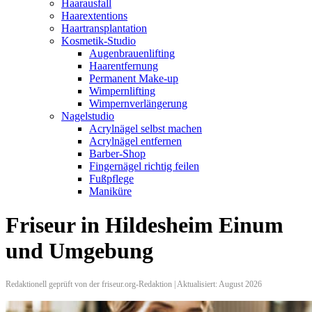
Haarausfall
Haarextentions
Haartransplantation
Kosmetik-Studio
Augenbrauenlifting
Haarentfernung
Permanent Make-up
Wimpernlifting
Wimpernverlängerung
Nagelstudio
Acrylnägel selbst machen
Acrylnägel entfernen
Barber-Shop
Fingernägel richtig feilen
Fußpflege
Maniküre
Friseur in Hildesheim Einum
und Umgebung
Redaktionell geprüft von der friseur.org-Redaktion | Aktualisiert: August 2026