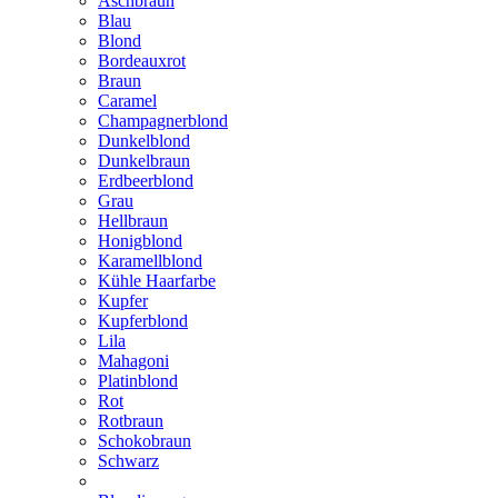
Aschbraun
Blau
Blond
Bordeauxrot
Braun
Caramel
Champagnerblond
Dunkelblond
Dunkelbraun
Erdbeerblond
Grau
Hellbraun
Honigblond
Karamellblond
Kühle Haarfarbe
Kupfer
Kupferblond
Lila
Mahagoni
Platinblond
Rot
Rotbraun
Schokobraun
Schwarz