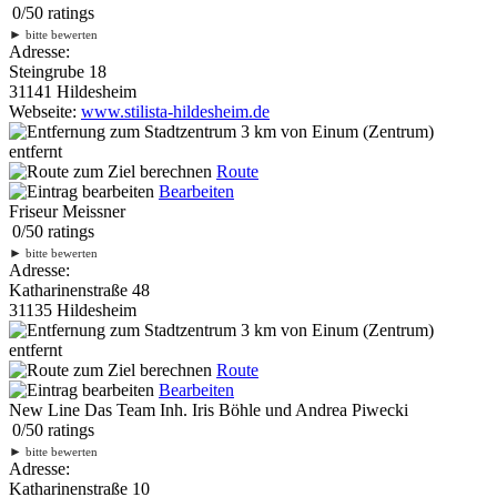
0
/
5
0
ratings
►
bitte bewerten
Adresse:
Steingrube 18
31141 Hildesheim
Webseite:
www.stilista-hildesheim.de
3 km
von Einum (Zentrum)
entfernt
Route
Bearbeiten
Friseur Meissner
0
/
5
0
ratings
►
bitte bewerten
Adresse:
Katharinenstraße 48
31135 Hildesheim
3 km
von Einum (Zentrum)
entfernt
Route
Bearbeiten
New Line Das Team Inh. Iris Böhle und Andrea Piwecki
0
/
5
0
ratings
►
bitte bewerten
Adresse:
Katharinenstraße 10