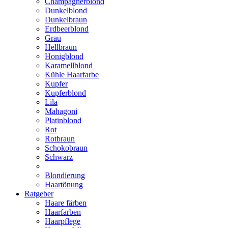
Champagnerblond
Dunkelblond
Dunkelbraun
Erdbeerblond
Grau
Hellbraun
Honigblond
Karamellblond
Kühle Haarfarbe
Kupfer
Kupferblond
Lila
Mahagoni
Platinblond
Rot
Rotbraun
Schokobraun
Schwarz
Blondierung
Haartönung
Ratgeber
Haare färben
Haarfarben
Haarpflege