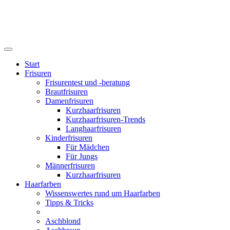
Start
Frisuren
Frisurentest und -beratung
Brautfrisuren
Damenfrisuren
Kurzhaarfrisuren
Kurzhaarfrisuren-Trends
Langhaarfrisuren
Kinderfrisuren
Für Mädchen
Für Jungs
Männerfrisuren
Kurzhaarfrisuren
Haarfarben
Wissenswertes rund um Haarfarben
Tipps & Tricks
Aschblond