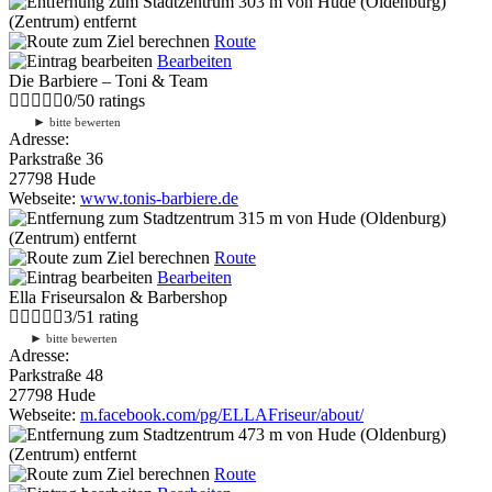
303 m
von Hude (Oldenburg)
(Zentrum) entfernt
Route
Bearbeiten
Die Barbiere – Toni & Team
0
/
5
0
ratings
►
bitte bewerten
Adresse:
Parkstraße 36
27798 Hude
Webseite:
www.tonis-barbiere.de
315 m
von Hude (Oldenburg)
(Zentrum) entfernt
Route
Bearbeiten
Ella Friseursalon & Barbershop
3
/
5
1
rating
►
bitte bewerten
Adresse:
Parkstraße 48
27798 Hude
Webseite:
m.facebook.com/pg/ELLAFriseur/about/
473 m
von Hude (Oldenburg)
(Zentrum) entfernt
Route