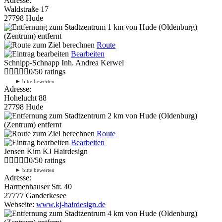
Adresse:
Waldstraße 17
27798 Hude
1 km
von Hude (Oldenburg)
(Zentrum) entfernt
Route
Bearbeiten
Schnipp-Schnapp Inh. Andrea Kerwel
0
/
5
0
ratings
►
bitte bewerten
Adresse:
Hohelucht 88
27798 Hude
2 km
von Hude (Oldenburg)
(Zentrum) entfernt
Route
Bearbeiten
Jensen Kim KJ Hairdesign
0
/
5
0
ratings
►
bitte bewerten
Adresse:
Harmenhauser Str. 40
27777 Ganderkesee
Webseite:
www.kj-hairdesign.de
4 km
von Hude (Oldenburg)