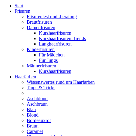
Start
Frisuren
Frisurentest und -beratung
Brautfrisuren
Damenfrisuren
Kurzhaarfrisuren
Kurzhaarfrisuren-Trends
Langhaarfrisuren
Kinderfrisuren
Für Mädchen
Für Jungs
Männerfrisuren
Kurzhaarfrisuren
Haarfarben
Wissenswertes rund um Haarfarben
Tipps & Tricks
Aschblond
Aschbraun
Blau
Blond
Bordeauxrot
Braun
Caramel