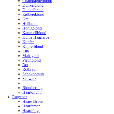
Champagnerblond
Dunkelblond
Dunkelbraun
Erdbeerblond
Grau
Hellbraun
Honigblond
Karamellblond
Kühle Haarfarbe
Kupfer
Kupferblond
Lila
Mahagoni
Platinblond
Rot
Rotbraun
Schokobraun
Schwarz
Blondierung
Haartönung
Ratgeber
Haare färben
Haarfarben
Haarpflege