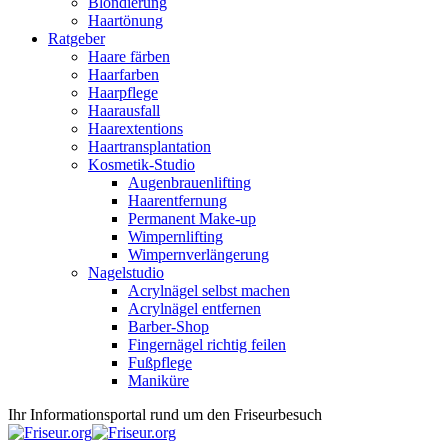
Blondierung
Haartönung
Ratgeber
Haare färben
Haarfarben
Haarpflege
Haarausfall
Haarextentions
Haartransplantation
Kosmetik-Studio
Augenbrauenlifting
Haarentfernung
Permanent Make-up
Wimpernlifting
Wimpernverlängerung
Nagelstudio
Acrylnägel selbst machen
Acrylnägel entfernen
Barber-Shop
Fingernägel richtig feilen
Fußpflege
Maniküre
Ihr Informationsportal rund um den Friseurbesuch