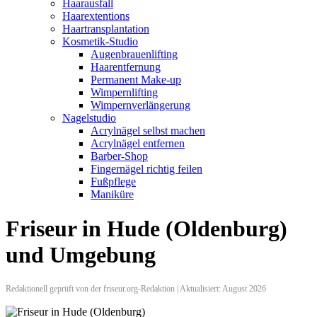
Haarausfall
Haarextentions
Haartransplantation
Kosmetik-Studio
Augenbrauenlifting
Haarentfernung
Permanent Make-up
Wimpernlifting
Wimpernverlängerung
Nagelstudio
Acrylnägel selbst machen
Acrylnägel entfernen
Barber-Shop
Fingernägel richtig feilen
Fußpflege
Maniküre
Friseur in Hude (Oldenburg)
und Umgebung
Redaktionell geprüft von der friseur.org-Redaktion | Aktualisiert: August 2026