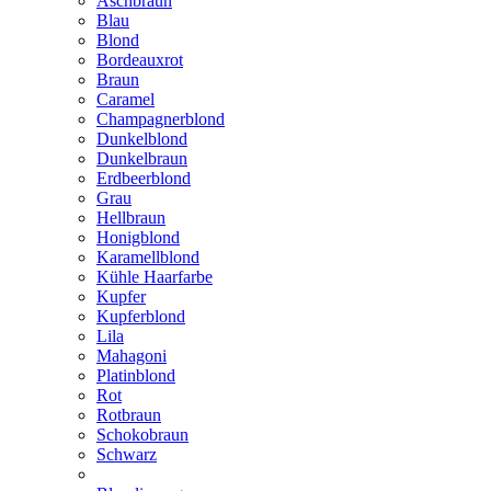
Aschbraun
Blau
Blond
Bordeauxrot
Braun
Caramel
Champagnerblond
Dunkelblond
Dunkelbraun
Erdbeerblond
Grau
Hellbraun
Honigblond
Karamellblond
Kühle Haarfarbe
Kupfer
Kupferblond
Lila
Mahagoni
Platinblond
Rot
Rotbraun
Schokobraun
Schwarz