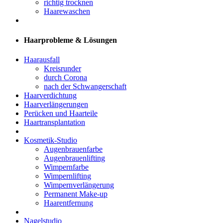
richtig trocknen
Haarewaschen
Haarprobleme & Lösungen
Haarausfall
Kreisrunder
durch Corona
nach der Schwangerschaft
Haarverdichtung
Haarverlängerungen
Perücken und Haarteile
Haartransplantation
Kosmetik-Studio
Augenbrauenfarbe
Augenbrauenlifting
Wimpernfarbe
Wimpernlifting
Wimpernverlängerung
Permanent Make-up
Haarentfernung
Nagelstudio