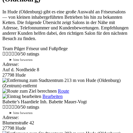
In Hude (Oldenburg) gibt es eine große Auswahl an Friseursalons
— von kleinen inhabergeführten Betrieben bis hin zu bekannten
Ketten. Die folgende Übersicht zeigt Salons in der Nähe mit
Adresse, Telefonnummer und Kundenbewertungen. Empfehlungen
anderer Kunden helfen dabei, den richtigen Salon für den nächsten
Besuch zu finden.
Team Pilger Friseur und Fußpflege
0
/
5
0
ratings
►
bitte bewerten
Adresse:
Auf d. Nordheide 8
27798 Hude
213 m
von Hude (Oldenburg)
(Zentrum) entfernt
Route
Bearbeiten
Babette’s Haardiele Inh. Babette Mauer-Vogt
0
/
5
0
ratings
►
bitte bewerten
Adresse:
Blumenstraße 42
27798 Hude