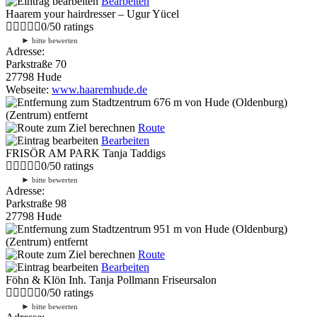
Bearbeiten
Haarem your hairdresser – Ugur Yücel
0
/
5
0
ratings
►
bitte bewerten
Adresse:
Parkstraße 70
27798 Hude
Webseite:
www.haaremhude.de
676 m
von Hude (Oldenburg)
(Zentrum) entfernt
Route
Bearbeiten
FRISÖR AM PARK Tanja Taddigs
0
/
5
0
ratings
►
bitte bewerten
Adresse:
Parkstraße 98
27798 Hude
951 m
von Hude (Oldenburg)
(Zentrum) entfernt
Route
Bearbeiten
Föhn & Klön Inh. Tanja Pollmann Friseursalon
0
/
5
0
ratings
►
bitte bewerten