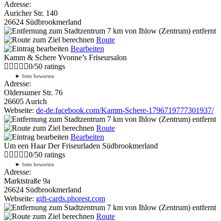
Adresse:
Auricher Str. 140
26624 Südbrookmerland
7 km
von Ihlow (Zentrum) entfernt
Route
Bearbeiten
Kamm & Schere Yvonne’s Friseursalon
0
/
5
0
ratings
►
bitte bewerten
Adresse:
Oldersumer Str. 76
26605 Aurich
Webseite:
de-de.facebook.com/Kamm-Schere-1796719777301937/
7 km
von Ihlow (Zentrum) entfernt
Route
Bearbeiten
Um een Haar Der Friseurladen Südbrookmerland
0
/
5
0
ratings
►
bitte bewerten
Adresse:
Marktstraße 9a
26624 Südbrookmerland
Webseite:
gift-cards.phorest.com
7 km
von Ihlow (Zentrum) entfernt
Route