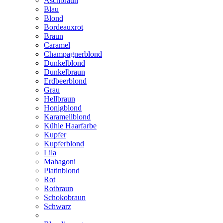
Aschbraun
Blau
Blond
Bordeauxrot
Braun
Caramel
Champagnerblond
Dunkelblond
Dunkelbraun
Erdbeerblond
Grau
Hellbraun
Honigblond
Karamellblond
Kühle Haarfarbe
Kupfer
Kupferblond
Lila
Mahagoni
Platinblond
Rot
Rotbraun
Schokobraun
Schwarz