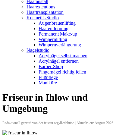
Haarausfall
Haarextentions
Haartransplantation
Kosmetik-Studio
Augenbrauenlifting
Haarentfernung
Permanent Make-up
Wimpernlifting
Wimpernverlängerung
Nagelstudio
Acrylnägel selbst machen
Acrylnägel entfernen
Barber-Shop
Fingernägel richtig feilen
Fußpflege
Maniküre
Friseur in Ihlow und
Umgebung
Redaktionell geprüft von der friseur.org-Redaktion | Aktualisiert: August 2026