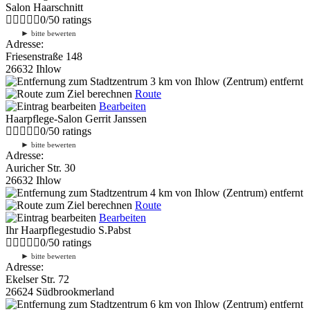
Salon Haarschnitt
0
/
5
0
ratings
►
bitte bewerten
Adresse:
Friesenstraße 148
26632 Ihlow
3 km
von Ihlow (Zentrum) entfernt
Route
Bearbeiten
Haarpflege-Salon Gerrit Janssen
0
/
5
0
ratings
►
bitte bewerten
Adresse:
Auricher Str. 30
26632 Ihlow
4 km
von Ihlow (Zentrum) entfernt
Route
Bearbeiten
Ihr Haarpflegestudio S.Pabst
0
/
5
0
ratings
►
bitte bewerten
Adresse:
Ekelser Str. 72
26624 Südbrookmerland
6 km
von Ihlow (Zentrum) entfernt