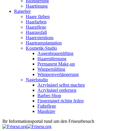
Blondierung
Haartönung
Ratgeber
Haare färben
Haarfarben
Haarpflege
Haarausfall
Haarextentions
Haartransplantation
Kosmetik-Studio
Augenbrauenlifting
Haarentfernung
Permanent Make-up
Wimpernlifting
Wimpernverlängerung
Nagelstudio
Acrylnägel selbst machen
Acrylnägel entfernen
Barber-Shop
Fingernägel richtig feilen
Fußpflege
Maniküre
Ihr Informationsportal rund um den Friseurbesuch