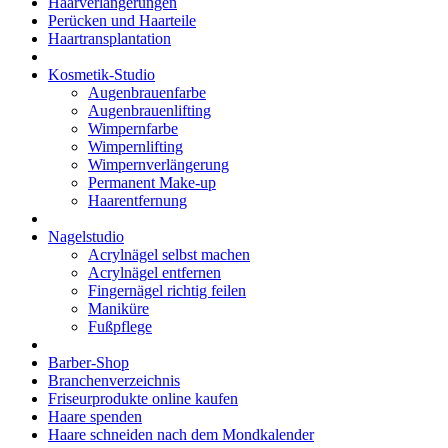
Haarverlängerungen
Perücken und Haarteile
Haartransplantation
Kosmetik-Studio
Augenbrauenfarbe
Augenbrauenlifting
Wimpernfarbe
Wimpernlifting
Wimpernverlängerung
Permanent Make-up
Haarentfernung
Nagelstudio
Acrylnägel selbst machen
Acrylnägel entfernen
Fingernägel richtig feilen
Maniküre
Fußpflege
Barber-Shop
Branchenverzeichnis
Friseurprodukte online kaufen
Haare spenden
Haare schneiden nach dem Mondkalender