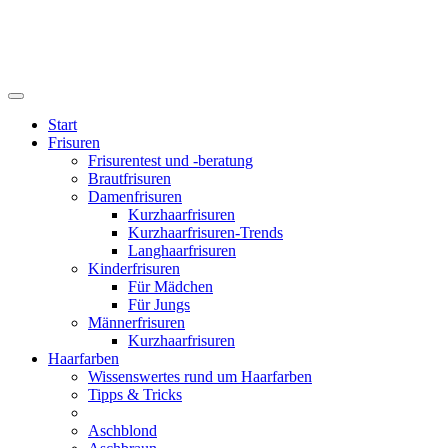
Start
Frisuren
Frisurentest und -beratung
Brautfrisuren
Damenfrisuren
Kurzhaarfrisuren
Kurzhaarfrisuren-Trends
Langhaarfrisuren
Kinderfrisuren
Für Mädchen
Für Jungs
Männerfrisuren
Kurzhaarfrisuren
Haarfarben
Wissenswertes rund um Haarfarben
Tipps & Tricks
Aschblond