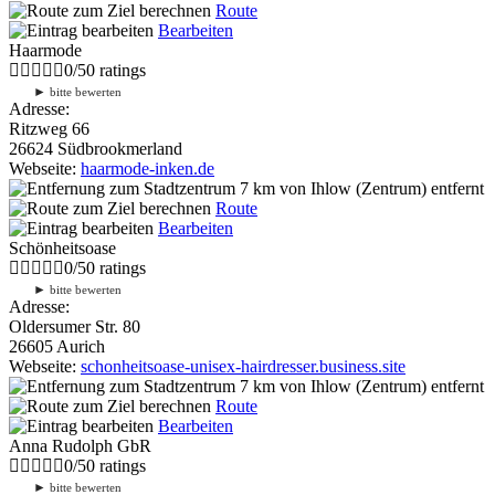
Route
Bearbeiten
Haarmode
0
/
5
0
ratings
►
bitte bewerten
Adresse:
Ritzweg 66
26624 Südbrookmerland
Webseite:
haarmode-inken.de
7 km
von Ihlow (Zentrum) entfernt
Route
Bearbeiten
Schönheitsoase
0
/
5
0
ratings
►
bitte bewerten
Adresse:
Oldersumer Str. 80
26605 Aurich
Webseite:
schonheitsoase-unisex-hairdresser.business.site
7 km
von Ihlow (Zentrum) entfernt
Route
Bearbeiten
Anna Rudolph GbR
0
/
5
0
ratings
►
bitte bewerten