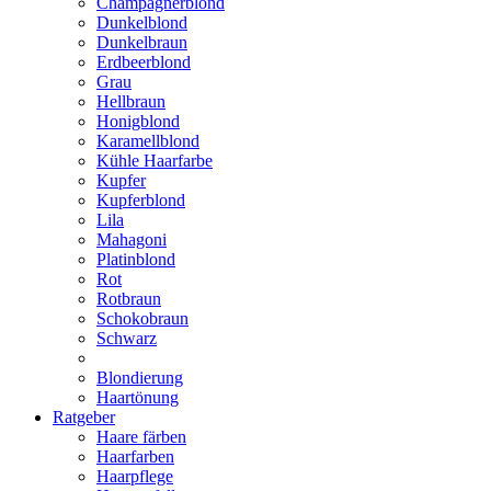
Champagnerblond
Dunkelblond
Dunkelbraun
Erdbeerblond
Grau
Hellbraun
Honigblond
Karamellblond
Kühle Haarfarbe
Kupfer
Kupferblond
Lila
Mahagoni
Platinblond
Rot
Rotbraun
Schokobraun
Schwarz
Blondierung
Haartönung
Ratgeber
Haare färben
Haarfarben
Haarpflege