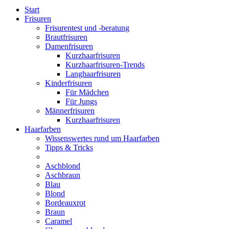
Start
Frisuren
Frisurentest und -beratung
Brautfrisuren
Damenfrisuren
Kurzhaarfrisuren
Kurzhaarfrisuren-Trends
Langhaarfrisuren
Kinderfrisuren
Für Mädchen
Für Jungs
Männerfrisuren
Kurzhaarfrisuren
Haarfarben
Wissenswertes rund um Haarfarben
Tipps & Tricks
Aschblond
Aschbraun
Blau
Blond
Bordeauxrot
Braun
Caramel